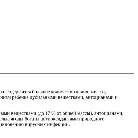
е содержится большое количество калия, железа,
ганизм ребенка дубильными веществами, антоцианами и
ьными веществами (до 17 % от общей массы), антоцианами,
релые ягоды богаты антиоксидантами природного
никновению вирусных инфекций.