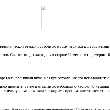
аллергической реакции суточную норму черники к 1 году жизни 
оков. Свежие ягоды дают детям старше 12 месяцев (примерно 100
етает необычный вкус. Для приготовления его понадобятся: 200 
ельно промыть. Затем в отдельную небольшую кастрюлю насыпать
в отдельную емкость, залить сладким сиропом, внести желатин и
ка. Для его приготовления понадобятся 250 гр ягод, 1 ст. л. кр