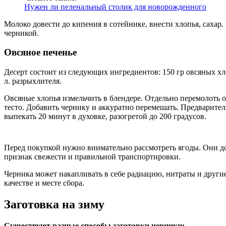
Нужен ли пеленальный столик для новорожденного
Молоко довести до кипения в сотейнике, внести хлопья, сахар.
черникой.
Овсяное печенье
Десерт состоит из следующих ингредиентов: 150 гр овсяных хлопь
л. разрыхлителя.
Овсяные хлопья измельчить в блендере. Отдельно перемолоть ор
тесто. Добавить чернику и аккуратно перемешать. Предварите
выпекать 20 минут в духовке, разогретой до 200 градусов.
Перед покупкой нужно внимательно рассмотреть ягоды. Они до
признак свежести и правильной транспортировки.
Черника может накапливать в себе радиацию, нитраты и другие
качестве и месте сбора.
Заготовка на зиму
Существуют разные способы заготовки черники: