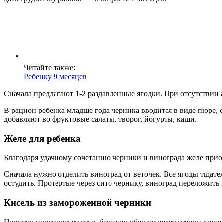
Читайте также:
Ребенку 9 месяцев
Сначала предлагают 1-2 раздавленные ягодки. При отсутствии 
В рацион ребенка младше года черника вводится в виде пюре, с
добавляют во фруктовые салаты, творог, йогурты, каши.
Желе для ребенка
Благодаря удачному сочетанию черники и винограда желе приобр
Сначала нужно отделить виноград от веточек. Все ягоды тщат
остудить. Протертые через сито чернику, виноград переложить 
Кисель из замороженной черники
Напиток нормализует стул, бережно обволакивает стенки кишечни