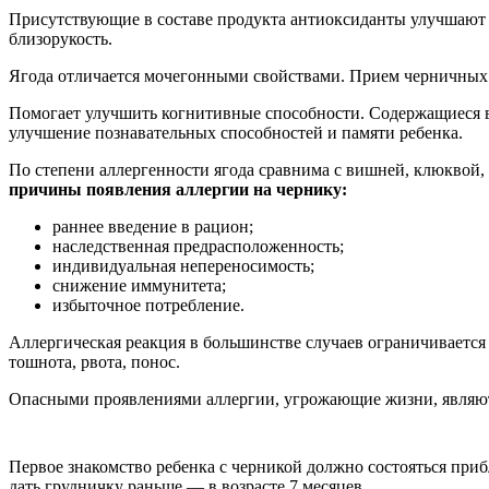
Присутствующие в составе продукта антиоксиданты улучшают к
близорукость.
Ягода отличается мочегонными свойствами. Прием черничных о
Помогает улучшить когнитивные способности. Содержащиеся в
улучшение познавательных способностей и памяти ребенка.
По степени аллергенности ягода сравнима с вишней, клюквой
причины появления аллергии на чернику:
раннее введение в рацион;
наследственная предрасположенность;
индивидуальная непереносимость;
снижение иммунитета;
избыточное потребление.
Аллергическая реакция в большинстве случаев ограничивается 
тошнота, рвота, понос.
Опасными проявлениями аллергии, угрожающие жизни, являют
Первое знакомство ребенка с черникой должно состояться приб
дать грудничку раньше — в возрасте 7 месяцев.