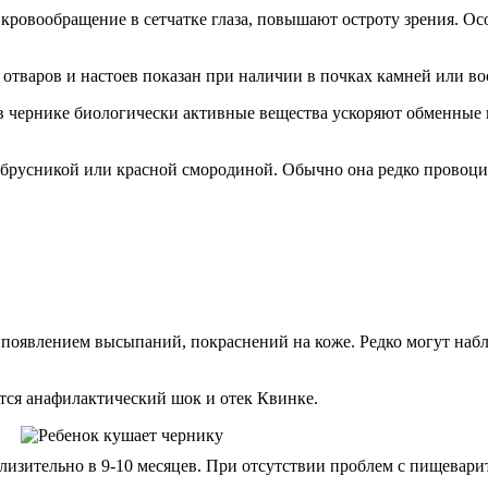
ровообращение в сетчатке глаза, повышают остроту зрения. Осо
тваров и настоев показан при наличии в почках камней или во
 чернике биологически активные вещества ускоряют обменные п
, брусникой или красной смородиной. Обычно она редко провоц
появлением высыпаний, покраснений на коже. Редко могут наблю
ся анафилактический шок и отек Квинке.
лизительно в 9-10 месяцев. При отсутствии проблем с пищевари