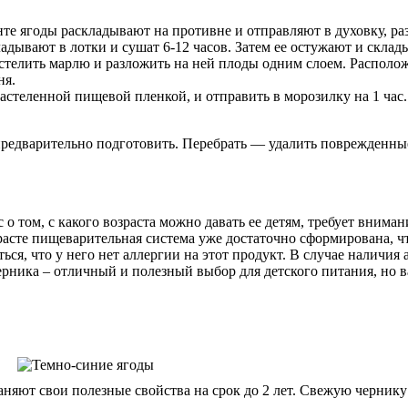
нте ягоды раскладывают на противне и отправляют в духовку, раз
адывают в лотки и сушат 6-12 часов. Затем ее остужают и склад
сстелить марлю и разложить на ней плоды одним слоем. Располож
ня.
 застеленной пищевой пленкой, и отправить в морозилку на 1 час
предварительно подготовить. Перебрать — удалить поврежденные
 о том, с какого возраста можно давать ее детям, требует вним
зрасте пищеварительная система уже достаточно сформирована, ч
ся, что у него нет аллергии на этот продукт. В случае наличия
 черника – отличный и полезный выбор для детского питания, но
яют свои полезные свойства на срок до 2 лет. Свежую чернику 