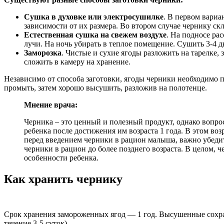
Сушка в духовке или электросушилке
. В первом вариа
зависимости от их размера. Во втором случае чернику скл
Естественная сушка на свежем воздухе
. На подносе ра
лучи. На ночь убирать в теплое помещение. Сушить 3-4 д
Заморозка
. Чистые и сухие ягоды разложить на тарелке,
сложить в камеру на хранение.
Независимо от способа заготовки, ягоды черники необходимо 
промыть, затем хорошо высушить, разложив на полотенце.
Мнение врача:
Черника – это ценный и полезный продукт, однако вопрос
ребенка после достижения им возраста 1 года. В этом во
перед введением черники в рацион малыша, важно убедить
черники в рацион до более позднего возраста. В целом,
особенности ребенка.
Как хранить чернику
Срок хранения замороженных ягод — 1 год. Высушенные сохран
течение 3-5 суток).