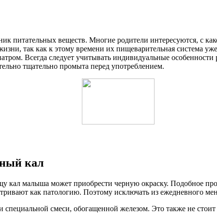
чник питательных веществ. Многие родители интересуются, с как
жизни, так как к этому времени их пищеварительная система уж
иатром. Всегда следует учитывать индивидуальные особенности
ительно тщательно промыта перед употреблением.
рный кал
ищу кал малыша может приобрести черную окраску. Подобное пр
матривают как патологию. Поэтому исключать из ежедневного ме
 специальной смеси, обогащенной железом. Это также не стоит 