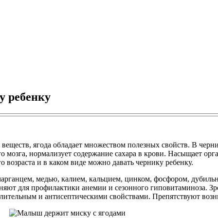
у ребенку
еществ, ягода обладает множеством полезных свойств. В черник
го мозга, нормализует содержание сахара в крови. Насыщает ор
о возраста и в каком виде можно давать чернику ребенку.
 марганцем, медью, калием, кальцием, цинком, фосфором, дубил
няют для профилактики анемии и сезонного гиповитаминоза. З
лительным и антисептическими свойствами. Препятствуют воз