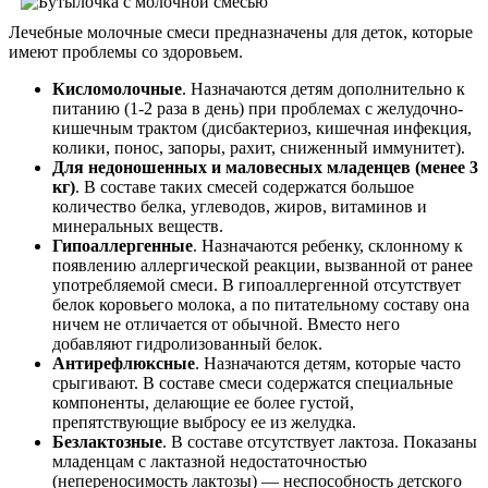
Лечебные молочные смеси предназначены для деток, которые
имеют проблемы со здоровьем.
Кисломолочные
. Назначаются детям дополнительно к
питанию (1-2 раза в день) при проблемах с желудочно-
кишечным трактом (дисбактериоз, кишечная инфекция,
колики, понос, запоры, рахит, сниженный иммунитет).
Для недоношенных и маловесных младенцев (менее 3
кг)
. В составе таких смесей содержатся большое
количество белка, углеводов, жиров, витаминов и
минеральных веществ.
Гипоаллергенные
. Назначаются ребенку, склонному к
появлению аллергической реакции, вызванной от ранее
употребляемой смеси. В гипоаллергенной отсутствует
белок коровьего молока, а по питательному составу она
ничем не отличается от обычной. Вместо него
добавляют гидролизованный белок.
Антирефлюксные
. Назначаются детям, которые часто
срыгивают. В составе смеси содержатся специальные
компоненты, делающие ее более густой,
препятствующие выбросу ее из желудка.
Безлактозные
. В составе отсутствует лактоза. Показаны
младенцам с лактазной недостаточностью
(непереносимость лактозы) — неспособность детского