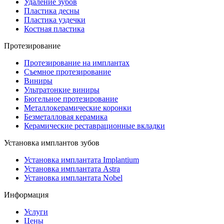
Удаление зубов
Пластика десны
Пластика уздечки
Костная пластика
Протезирование
Протезирование на имплантах
Съемное протезирование
Виниры
Ультратонкие виниры
Бюгельное протезирование
Металлокерамические коронки
Безметалловая керамика
Керамические реставрационные вкладки
Установка имплантов зубов
Установка имплантата Implantium
Установка имплантата Astra
Установка имплантата Nobel
Информация
Услуги
Цены