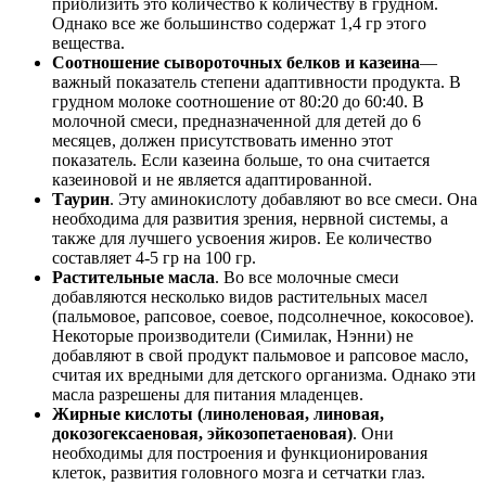
приблизить это количество к количеству в грудном.
Однако все же большинство содержат 1,4 гр этого
вещества.
Соотношение сывороточных белков и казеина
—
важный показатель степени адаптивности продукта. В
грудном молоке соотношение от 80:20 до 60:40. В
молочной смеси, предназначенной для детей до 6
месяцев, должен присутствовать именно этот
показатель. Если казеина больше, то она считается
казеиновой и не является адаптированной.
Таурин
. Эту аминокислоту добавляют во все смеси. Она
необходима для развития зрения, нервной системы, а
также для лучшего усвоения жиров. Ее количество
составляет 4-5 гр на 100 гр.
Растительные масла
. Во все молочные смеси
добавляются несколько видов растительных масел
(пальмовое, рапсовое, соевое, подсолнечное, кокосовое).
Некоторые производители (Симилак, Нэнни) не
добавляют в свой продукт пальмовое и рапсовое масло,
считая их вредными для детского организма. Однако эти
масла разрешены для питания младенцев.
Жирные кислоты (линоленовая, линовая,
докозогексаеновая, эйкозопетаеновая)
. Они
необходимы для построения и функционирования
клеток, развития головного мозга и сетчатки глаз.