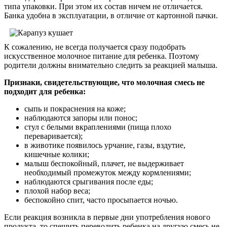
типа упаковки. При этом их состав ничем не отличается.
Банка удобна в эксплуатации, в отличие от картонной пачки.
К сожалению, не всегда получается сразу подобрать
искусственное молочное питание для ребенка. Поэтому
родители должны внимательно следить за реакцией малыша.
Признаки, свидетельствующие, что молочная смесь не
подходит для ребенка:
сыпь и покраснения на коже;
наблюдаются запоры или понос;
стул с белыми вкраплениями (пища плохо
переваривается);
в животике появилось урчание, газы, вздутие,
кишечные колики;
малыш беспокойный, плачет, не выдерживает
необходимый промежуток между кормлениями;
наблюдаются срыгивания после еды;
плохой набор веса;
беспокойно спит, часто просыпается ночью.
Если реакция возникла в первые дни употребления нового
продукта, то спешить переводить ребенка на другую смесь не