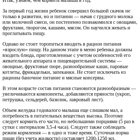
Итак, узнаем, чем кормить малыша в год.
За первый год жизни ребенок совершил большой скачок не
только в развитии, но и питании — начав с грудного молока
или молочной смеси, он постепенно познакомился с овощами,
фруктами, творогом, кашами, мясом. Он научился жевать и
проглатывать пищу.
Однако не стоит торопиться вводить в рацион питания
«взрослую» пищу. На данном этапе в меню ребенка должны
входить блюда, приготовленные с учетом особенностей его
жевательного аппарата и пищеварительной системы —
овощные, фруктовые пюре, разнообразные каши, паровые
котлеты, фрикадельки, запеканки. Не стоит исключать из
рациона баночное питание и мясные консервы.
В этом возрасте состав питания становится разнообразным —
увеличиваются компоненты, добавляются пряности (укроп,
петрушка, сельдерей, базилик, лавровый лист).
Объем желудка годовалого малыша еще слишком мал, а
потребность в питательных веществах высока. Поэтому
следует кормить его часто, но небольшими порциями (5 раз в
сутки с интервалом 3,5-4 часа). Следует также соблюдать
режим кормления — в одно и тоже время. Суточная норма
пищи (без учета жидкости) составляет 1200-1250 мл.