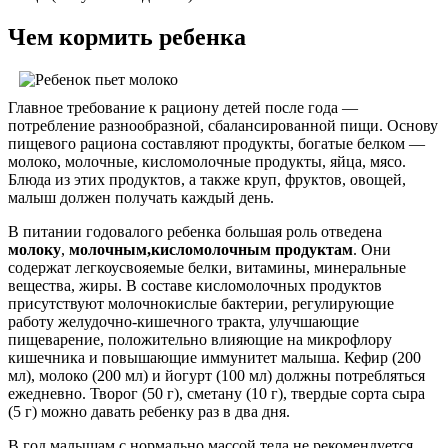
Чем кормить ребенка
Главное требование к рациону детей после года —
потребление разнообразной, сбалансированной пищи. Основу
пищевого рациона составляют продукты, богатые белком —
молоко, молочные, кисломолочные продукты, яйца, мясо.
Блюда из этих продуктов, а также круп, фруктов, овощей,
малыш должен получать каждый день.
В питании годовалого ребенка большая роль отведена
молоку
,
молочным,
кисломолочным продуктам
. Они
содержат легкоусвояемые белки, витамины, минеральные
вещества, жиры. В составе кисломолочных продуктов
присутствуют молочнокислые бактерии, регулирующие
работу желудочно-кишечного тракта, улучшающие
пищеварение, положительно влияющие на микрофлору
кишечника и повышающие иммунитет малыша. Кефир (200
мл), молоко (200 мл) и йогурт (100 мл) должны потребляться
ежедневно. Творог (50 г), сметану (10 г), твердые сорта сыра
(5 г) можно давать ребенку раз в два дня.
В год малышам с нормально массой тела не рекомендуется