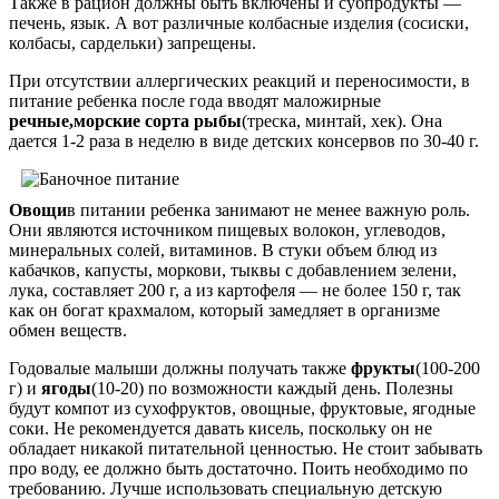
Также в рацион должны быть включены и субпродукты —
печень, язык. А вот различные колбасные изделия (сосиски,
колбасы, сардельки) запрещены.
При отсутствии аллергических реакций и переносимости, в
питание ребенка после года вводят маложирные
речные,
морские сорта рыбы
(треска, минтай, хек). Она
дается 1-2 раза в неделю в виде детских консервов по 30-40 г.
Овощи
в питании ребенка занимают не менее важную роль.
Они являются источником пищевых волокон, углеводов,
минеральных солей, витаминов. В стуки объем блюд из
кабачков, капусты, моркови, тыквы с добавлением зелени,
лука, составляет 200 г, а из картофеля — не более 150 г, так
как он богат крахмалом, который замедляет в организме
обмен веществ.
Годовалые малыши должны получать также
фрукты
(100-200
г) и
ягоды
(10-20) по возможности каждый день. Полезны
будут компот из сухофруктов, овощные, фруктовые, ягодные
соки. Не рекомендуется давать кисель, поскольку он не
обладает никакой питательной ценностью. Не стоит забывать
про воду, ее должно быть достаточно. Поить необходимо по
требованию. Лучше использовать специальную детскую