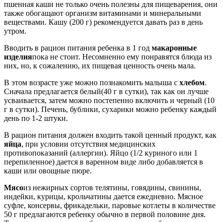
пшенная каши не только очень полезны для пищеварения, они
также обогащают организм витаминами и минеральными
веществами. Кашу (200 г) рекомендуется давать раз в день
утром.
Вводить в рацион питания ребенка в 1 год
макаронные
изделия
пока не стоит. Несомненно ему понравятся блюда из
них, но, к сожалению, их пищевая ценность очень мала.
В этом возрасте уже можно познакомить малыша с
хлебом
.
Сначала предлагается белый(40 г в сутки), так как он лучше
усваивается, затем можно постепенно включить и черный (10
г в сутки). Печень, бублики, сухарики можно ребенку каждый
день по 1-2 штуки.
В рацион питания должен входить такой ценный продукт, как
яйца
, при условии отсутствия медицинских
противопоказаний (аллергии). Яйцо (1/2 куриного или 1
перепиленное) дается в варенном виде либо добавляется в
каши или овощные пюре.
Мясо
из нежирных сортов телятины, говядины, свинины,
индейки, курицы, крольчатины дается ежедневно. Мясное
суфле, консервы, фрикадельки, паровые котлеты в количестве
50 г предлагаются ребенку обычно в первой половине дня.