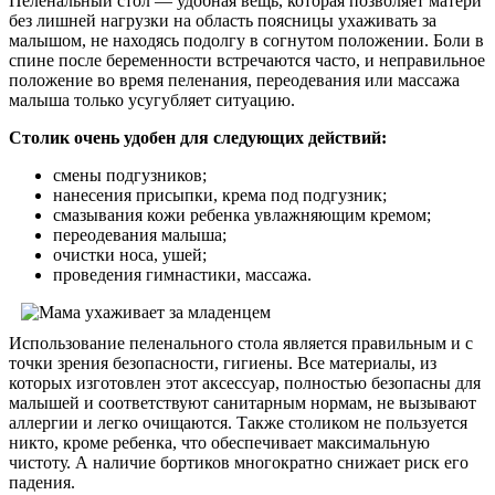
Пеленальный стол — удобная вещь, которая позволяет матери
без лишней нагрузки на область поясницы ухаживать за
малышом, не находясь подолгу в согнутом положении. Боли в
спине после беременности встречаются часто, и неправильное
положение во время пеленания, переодевания или массажа
малыша только усугубляет ситуацию.
Столик очень удобен для следующих действий:
смены подгузников;
нанесения присыпки, крема под подгузник;
смазывания кожи ребенка увлажняющим кремом;
переодевания малыша;
очистки носа, ушей;
проведения гимнастики, массажа.
Использование пеленального стола является правильным и с
точки зрения безопасности, гигиены. Все материалы, из
которых изготовлен этот аксессуар, полностью безопасны для
малышей и соответствуют санитарным нормам, не вызывают
аллергии и легко очищаются. Также столиком не пользуется
никто, кроме ребенка, что обеспечивает максимальную
чистоту. А наличие бортиков многократно снижает риск его
падения.