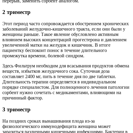
перерыв, заменить сорбент аналогом.
2 триместр
Этот период часто сопровождается обострением хронических
заболеваний желудочно-кишечного тракта, если они были у
женщины раньше. Такое явление обусловлено активным
влиянием высоких концентраций прогестерона и давлением
увеличенной матки на желудок и кишечник. В итоге
пациентку беспокоит понос в течение длительного
промежутка времени, болевой синдром.
Здесь Фильтрум необходим для всасывания продуктов обмена
веществ, избытков желудочного сока. Суточная доза
составляет 2400 мг, пить в течение дня по две таблетки.
Длительность терапии определяется в индивидуальном
порядке специалистом. Для полноценного лечения патологии
сорбент нужно сочетать с медикаментами, влияющими на
причинный фактор.
3 триместр
На поздних сроках вынашивания плода из-за
физиологического иммунодефицита женщина может
заразиться различными кишечными инфекциями. Бактерии в