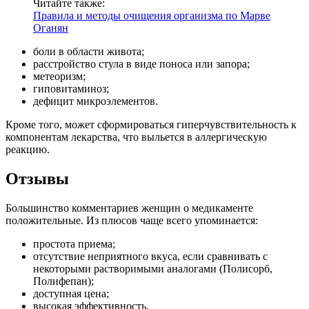
Читайте также:
Правила и методы очищения организма по Марве
Оганян
боли в области живота;
расстройство стула в виде поноса или запора;
метеоризм;
гиповитаминоз;
дефицит микроэлементов.
Кроме того, может сформироваться гиперчувствительность к
компонентам лекарства, что выльется в аллергическую
реакцию.
Отзывы
Большинство комментариев женщин о медикаменте
положительные. Из плюсов чаще всего упоминается:
простота приема;
отсутствие неприятного вкуса, если сравнивать с
некоторыми растворимыми аналогами (Полисорб,
Полифепан);
доступная цена;
высокая эффективность.