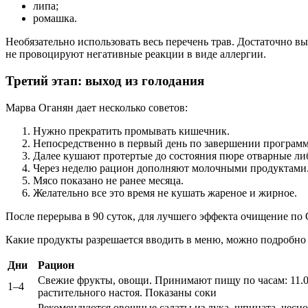
липа;
ромашка.
Необязательно использовать весь перечень трав. Достаточно 
не провоцируют негативные реакции в виде аллергии.
Третий этап: выход из голодания
Марва Оганян дает несколько советов:
Нужно прекратить промывать кишечник.
Непосредственно в первый день по завершении программ
Далее кушают протертые до состояния пюре отварные ли
Через неделю рацион дополняют молочными продуктами.
Мясо показано не ранее месяца.
Желательно все это время не кушать жареное и жирное.
После перерыва в 90 суток, для лучшего эффекта очищение по
Какие продукты разрешается вводить в меню, можно подробно 
Дни
Рацион
Свежие фрукты, овощи. Принимают пищу по часам: 11.00
1–4
растительного настоя. Показаны соки
Рекомендуются овощные салаты из лука, шпината, чесн