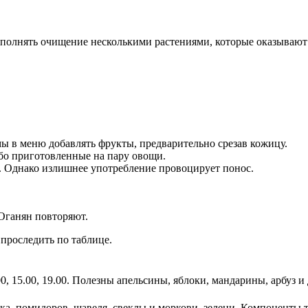
выполнять очищение несколькими растениями, которые оказываю
ы в меню добавлять фрукты, предварительно срезав кожицу.
бо приготовленные на пару овощи.
 Однако излишнее употребление провоцирует понос.
 Оганян повторяют.
проследить по таблице.
, 15.00, 19.00. Полезны апельсины, яблоки, мандарины, арбуз и
ока, помидоров, щавеля, свеклы и моркови, зелени. Компоненты