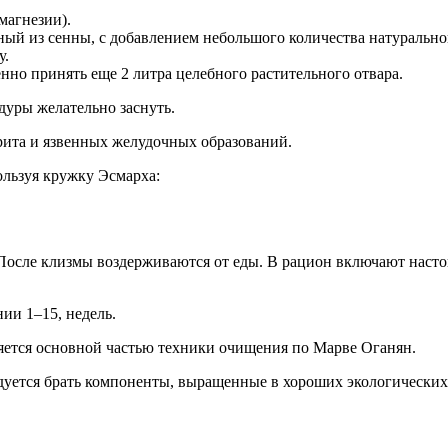
магнезии).
ный из сенны, с добавлением небольшого количества натурально
у.
енно принять еще 2 литра целебного растительного отвара.
дуры желательно заснуть.
ита и язвенных желудочных образований.
ользуя кружку Эсмарха:
осле клизмы воздерживаются от еды. В рацион включают настои
ии 1–15, недель.
яется основной частью техники очищения по Марве Оганян.
уется брать компоненты, выращенные в хороших экологических 