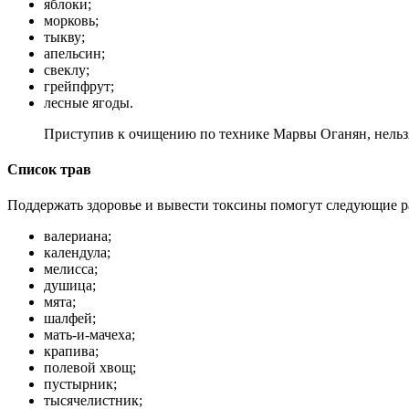
яблоки;
морковь;
тыкву;
апельсин;
свеклу;
грейпфрут;
лесные ягоды.
Приступив к очищению по технике Марвы Оганян, нельзя 
Список трав
Поддержать здоровье и вывести токсины помогут следующие р
валериана;
календула;
мелисса;
душица;
мята;
шалфей;
мать-и-мачеха;
крапива;
полевой хвощ;
пустырник;
тысячелистник;