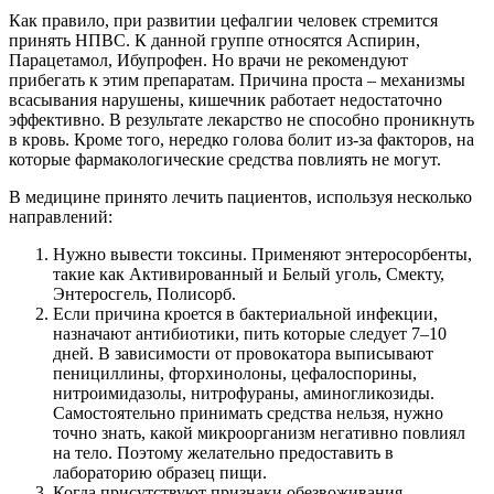
Как правило, при развитии цефалгии человек стремится
принять НПВС. К данной группе относятся Аспирин,
Парацетамол, Ибупрофен. Но врачи не рекомендуют
прибегать к этим препаратам. Причина проста – механизмы
всасывания нарушены, кишечник работает недостаточно
эффективно. В результате лекарство не способно проникнуть
в кровь. Кроме того, нередко голова болит из-за факторов, на
которые фармакологические средства повлиять не могут.
В медицине принято лечить пациентов, используя несколько
направлений:
Нужно вывести токсины. Применяют энтеросорбенты,
такие как Активированный и Белый уголь, Смекту,
Энтеросгель, Полисорб.
Если причина кроется в бактериальной инфекции,
назначают антибиотики, пить которые следует 7–10
дней. В зависимости от провокатора выписывают
пенициллины, фторхинолоны, цефалоспорины,
нитроимидазолы, нитрофураны, аминогликозиды.
Самостоятельно принимать средства нельзя, нужно
точно знать, какой микроорганизм негативно повлиял
на тело. Поэтому желательно предоставить в
лабораторию образец пищи.
Когда присутствуют признаки обезвоживания,