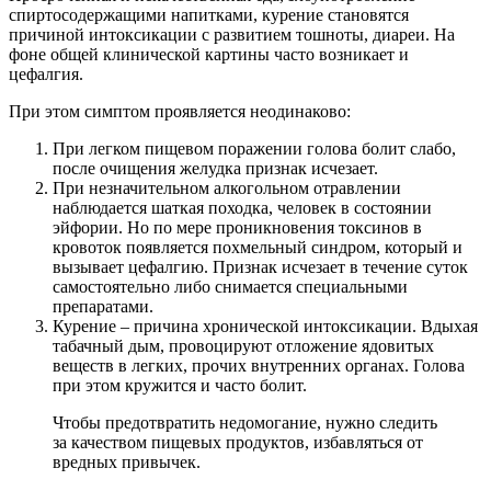
спиртосодержащими напитками, курение становятся
причиной интоксикации с развитием тошноты, диареи. На
фоне общей клинической картины часто возникает и
цефалгия.
При этом симптом проявляется неодинаково:
При легком пищевом поражении голова болит слабо,
после очищения желудка признак исчезает.
При незначительном алкогольном отравлении
наблюдается шаткая походка, человек в состоянии
эйфории. Но по мере проникновения токсинов в
кровоток появляется похмельный синдром, который и
вызывает цефалгию. Признак исчезает в течение суток
самостоятельно либо снимается специальными
препаратами.
Курение – причина хронической интоксикации. Вдыхая
табачный дым, провоцируют отложение ядовитых
веществ в легких, прочих внутренних органах. Голова
при этом кружится и часто болит.
Чтобы предотвратить недомогание, нужно следить
за качеством пищевых продуктов, избавляться от
вредных привычек.