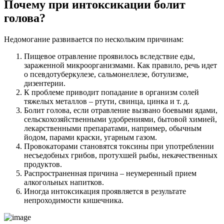
Почему при интоксикации болит
голова?
Недомогание развивается по нескольким причинам:
Пищевое отравление проявилось вследствие еды,
зараженной микроорганизмами. Как правило, речь идет
о псевдотуберкулезе, сальмонеллезе, ботулизме,
дизентерии.
К проблеме приводит попадание в организм солей
тяжелых металлов – ртути, свинца, цинка и т. д.
Болит голова, если отравление вызвано боевыми ядами,
сельскохозяйственными удобрениями, бытовой химией,
лекарственными препаратами, например, обычным
йодом, парами краски, угарным газом.
Провокаторами становятся токсины при употреблении
несъедобных грибов, протухшей рыбы, некачественных
продуктов.
Распространенная причина – неумеренный прием
алкогольных напитков.
Иногда интоксикация проявляется в результате
непроходимости кишечника.