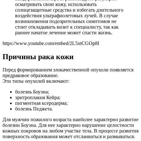
осматривать свою кожу, использовать
солнцезащитные средства и избегать длительного
воздействия ультрафиолетовых лучей. В случае
возникновения подозрительных симптомов не
стоит откладывать визит к специалисту, так как
раннее начатое лечение может спасти жизнь.
https://www.youtube.com/embed/2L5xtCGOp8I
Причины рака кожи
Перед формированием злокачественной опухоли появляется
предраковое образование.
Эти типы опухолей включают:
болезнь Боуэна;
эритроплакия Кейра;
пигментная ксеродерма;
болезнь Педжета.
Для мужчин пожилого возраста наиболее характерно развитие
болезни Боуэна. Для нее характерно нарушение целостности
кожных покровов на любом участке тела. В процессе развития
поверхность образования может отслаиваться и размываться.