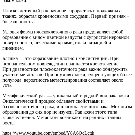
раком кожи:
Плоскоклеточный рак начинает прорастать в подкожных
тканях, обрастая кровеносными сосудами. Первый признак –
болезненность.
Узловая форма плоскоклеточного рака представляет собой
образование с видом цветной капусты с бугристой неровной
поверхностью, нечеткими краями, инфильтрацией и
гниением.
Бляшка — это образование плотной консистенции. При
незначительном повреждении начинается кровотечение.
При диагностике плоскоклеточного рака важно обнаружить
участки метастазов. При опухолях кожи, существующих более
полугода, вероятность метастазирования составляет около
70%.
Метафизический рак — уникальный и редкий вид рака кожи.
Онкологический процесс обладает свойствами и
базальноклеточного рака, и плоскоклеточного рака. Механизм
образования до сих пор не изучен. Рак кожи этого типа
злокачественен. Метастазы возникают на ранних стадиях
роста.
https://www.youtube.com/embed/Y8A6QcLcttk