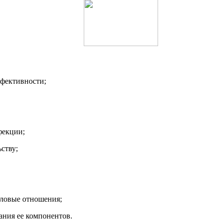
ффективности;
фекции;
ству;
ловые отношения;
ания ее компонентов.