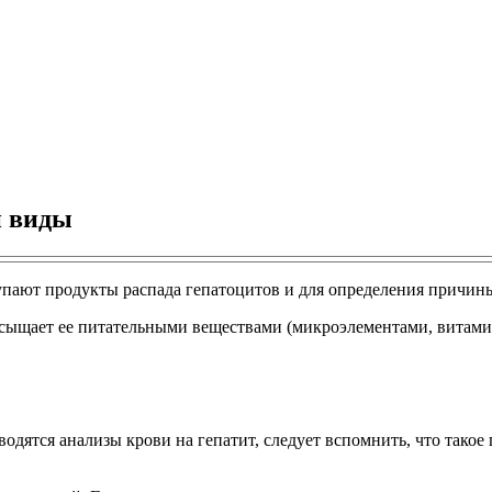
и виды
пают продукты распада гепатоцитов и для определения причины 
 насыщает ее питательными веществами (микроэлементами, витам
оводятся анализы крови на гепатит, следует вспомнить, что тако