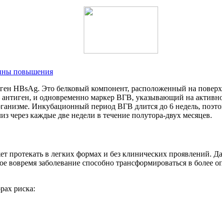
чины повышения
ген HBsAg. Это белковый компонент, расположенный на поверхн
антиген, и одновременно маркер ВГВ, указывающий на активн
анизме. Инкубационный период ВГВ длится до 6 недель, поэтому 
из через каждые две недели в течение полутора-двух месяцев.
ет протекать в легких формах и без клинических проявлений. 
е вовремя заболевание способно трансформироваться в более о
рах риска: