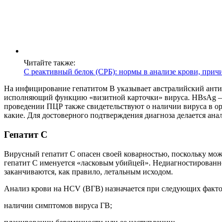
Читайте также:
С реактивный белок (СРБ): нормы в анализе крови, при
На инфицирование гепатитом В указывает австралийский анти
исполняющий функцию «визитной карточки» вируса. HBsAg – 
проведении ПЦР также свидетельствуют о наличии вируса в орг
какие. Для достоверного подтверждения диагноза делается анал
Гепатит С
Вирусный гепатит С опасен своей коварностью, поскольку мож
гепатит С именуется «ласковым убийцей». Недиагностированно
заканчиваются, как правило, летальным исходом.
Анализ крови на HCV (ВГВ) назначается при следующих факто
наличии симптомов вируса ГВ;