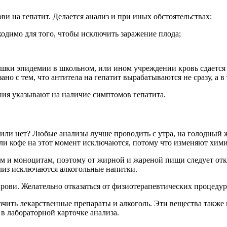
ви на гепатит. Делается анализ и при иных обстоятельствах:
одимо для того, чтобы исключить заражение плода;
шки эпидемии в школьном, или ином учреждении кровь сдается на
но с тем, что антитела на гепатит вырабатываются не сразу, а в 
ния указывают на наличие симптомов гепатита.
к, или нет? Любые анализы лучше проводить с утра, на голодный
или кофе на этот момент исключаются, потому что изменяют хими
ам и моноцитам, поэтому от жирной и жареной пищи следует отка
ализ исключаются алкогольные напитки.
рови. Желательно отказаться от физиотерапевтических процедур
чить лекарственные препараты и алкоголь. Эти вещества также 
в лабораторной карточке анализа.