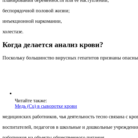
планировании беременности или ее наступлении;
беспорядочной половой жизни;
инъекционной наркомании,
холестазе.
Когда делается анализ крови?
Поскольку большинство вирусных гепатитов признаны опасным
Читайте также:
Медь (Cu) в сыворотке крови
медицинских работников, чья деятельность тесно связана с кр
воспитателей, педагогов в школьные и дошкольные учреждения
работников на объекты общественного питания.