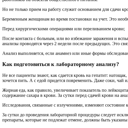
Но не только прием на работу служит основанием для сдачи кро
Беременным женщинам во время постановки на учет. Это необх
Перед хирургическими операциями или переливанием крови;
После контакта с больным, или во избежание заражения и вспы
анализы проводятся через 2 недели после предыдущих. Это связа
Анализ выполняется, если анамнез или иные формы обследова
Как подготовиться к лабораторному анализу?
Не все пациенты знают, как сдается кровь на гепатит: натоща
хочется пить. А с едой придется повременить. Даже соки, чай 
Жирная еда, как правило, увеличивает показатель по лейкоцит
содержание сахара в крови. За сутки перед сдачей крови на ан
Исследования, связанные с излучениями, изменяют состояние к
За сутки до проведения лабораторной процедуры следует исклю
препараты, которые не подлежат отмене, должны быть указаны 