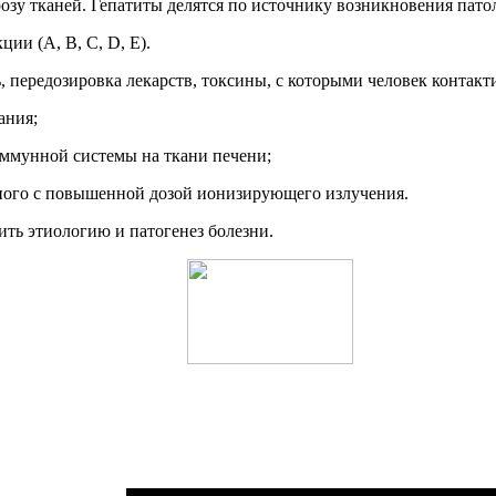
озу тканей. Гепатиты делятся по источнику возникновения пато
ии (A, B, C, D, E).
, передозировка лекарств, токсины, с которыми человек контак
ания;
ммунной системы на ткани печени;
ного с повышенной дозой ионизирующего излучения.
ить этиологию и патогенез болезни.