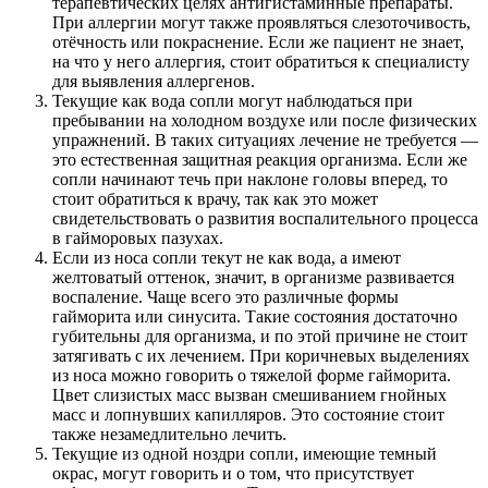
терапевтических целях антигистаминные препараты.
При аллергии могут также проявляться слезоточивость,
отёчность или покраснение. Если же пациент не знает,
на что у него аллергия, стоит обратиться к специалисту
для выявления аллергенов.
Текущие как вода сопли могут наблюдаться при
пребывании на холодном воздухе или после физических
упражнений. В таких ситуациях лечение не требуется —
это естественная защитная реакция организма. Если же
сопли начинают течь при наклоне головы вперед, то
стоит обратиться к врачу, так как это может
свидетельствовать о развития воспалительного процесса
в гайморовых пазухах.
Если из носа сопли текут не как вода, а имеют
желтоватый оттенок, значит, в организме развивается
воспаление. Чаще всего это различные формы
гайморита или синусита. Такие состояния достаточно
губительны для организма, и по этой причине не стоит
затягивать с их лечением. При коричневых выделениях
из носа можно говорить о тяжелой форме гайморита.
Цвет слизистых масс вызван смешиванием гнойных
масс и лопнувших капилляров. Это состояние стоит
также незамедлительно лечить.
Текущие из одной ноздри сопли, имеющие темный
окрас, могут говорить и о том, что присутствует