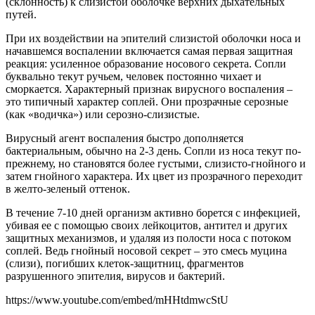
(склонность) к слизистой оболочке верхних дыхательных
путей.
При их воздействии на эпителий слизистой оболочки носа и
начавшемся воспалении включается самая первая защитная
реакция: усиленное образование носового секрета. Сопли
буквально текут ручьем, человек постоянно чихает и
сморкается. Характерный признак вирусного воспаления –
это типичный характер соплей. Они прозрачные серозные
(как «водичка») или серозно-слизистые.
Вирусный агент воспаления быстро дополняется
бактериальным, обычно на 2-3 день. Сопли из носа текут по-
прежнему, но становятся более густыми, слизисто-гнойного и
затем гнойного характера. Их цвет из прозрачного переходит
в желто-зеленый оттенок.
В течение 7-10 дней организм активно борется с инфекцией,
убивая ее с помощью своих лейкоцитов, антител и других
защитных механизмов, и удаляя из полости носа с потоком
соплей. Ведь гнойный носовой секрет – это смесь муцина
(слизи), погибших клеток-защитниц, фрагментов
разрушенного эпителия, вирусов и бактерий.
https://www.youtube.com/embed/mHHtdmwcStU