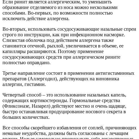
Если ринит является аллергическим, то уменьшить
образование отделяемого из носа можно несколькими
способами. Во-первых, по возможности полностью
исключить действие аллергена.
Во-вторых, использовать сосудосуживающие назальные спреи
строго по инструкции, как при инфекционном насморке.
Слизистая оболочка под действием аллергена также
становится отечной, рыхлой, увеличивается в объеме, ее
капилляры расширяются. Поэтому применение
сосудосуживающих средств при аллергическом рините
полностью оправдано.
Третье направление состоит в применении антигистаминных
препаратов (Аллергодил), действующих на виновника
аллергии, гистамин.
Четвертый способ – это использование назальных капель,
содержащих кортикостероиды. Гормональные средства
(Фликсоназе, Назарел) действуют местно и очень щадяще,
быстро останавливая продуцирование носового секрета в
больших количествах.
Все способы скорейшего избавления от соплей, причиняющих
немалые неудобства, должны быть согласованы с лечащим
врачом. Нельзя самовольно прописывать себе лекарственные