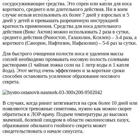
сосудосуживающие средства. Это спреи или капли для носа
короткого, среднего или длительного действия. Ни в коем
случае нельзя использовать их более 7 дней у взрослых и 5
дней у детей и превышать разрешенную инструкцией
кратность применения. Средства для носа длительного
действия (Викс Актив) можно использовать 2 раза в сутки,
среднего действия (Риностоп, Галазолин, Ксилен) – 3-4 раза, а
короткого (Санорин, Нафтизин, Нафазолин) – 5-6 раз за сутки.
Для быстрого очищения полости носа и удаления массы
соплей необходимо промывать носовую полость солевыми
растворами (1 чайная ложка соли на 1 литр воды и 1 капля
йода). Этот метод очень эффективен и за короткие сроки
способен остановить усиленное образование носового
секрета.
В случаях, когда ринит затягивается на срок более 10 дней или
появляются тревожные симптомы, нужно как можно скорее
обратиться к ЛОР-врачу. Подъем температуры до высоких
значений, болевой синдром в области околоносовых пазух,
образование обильного гнойного секрета может
свидетельствовать о начале синусита.