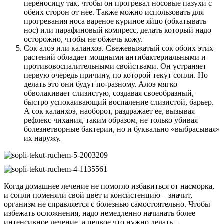
переносицу так, чтобы он прогревал носовые пазухи с
обеих сторон от нее. Также можно использовать для
прогревания носа вареное куриное яйцо (обкатывать
нос) или парафиновый компресс, делать который надо
осторожно, чтобы не обжечь кожу.
Сок алоэ или каланхоэ. Свежевыжатый сок обоих этих
растений обладает мощными антибактериальными и
противовоспалительными свойствами. Он устраняет
первую очередь причину, по которой текут сопли. Но
делать это они будут по-разному. Алоэ мягко
обволакивает слизистую, создавая своеобразный,
быстро успокаивающий воспаление слизистой, барьер.
А сок каланхоэ, наоборот, раздражает ее, вызывая
рефлекс чихания, таким образом, не только убивая
болезнетворные бактерии, но и буквально «выбрасывая»
их наружу.
Когда домашнее лечение не помогло избавиться от насморка,
и сопли поменяли свой цвет и консистенцию – значит,
организм не справляется с болезнью самостоятельно. Чтобы
избежать осложнения, надо немедленно начинать более
интенсивное лечение, а первое что нужно делать –