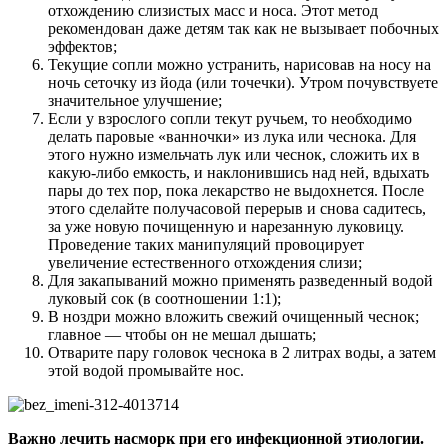
отхождению слизистых масс и носа. Этот метод
рекомендован даже детям так как не вызывает побочных
эффектов;
Текущие сопли можно устранить, нарисовав на носу на
ночь сеточку из йода (или точечки). Утром почувствуете
значительное улучшение;
Если у взрослого сопли текут ручьем, то необходимо
делать паровые «ванночки» из лука или чеснока. Для
этого нужно измельчать лук или чеснок, сложить их в
какую-либо емкость, и наклонившись над ней, вдыхать
пары до тех пор, пока лекарство не выдохнется. После
этого сделайте получасовой перерыв и снова садитесь,
за уже новую почищенную и нарезанную луковицу.
Проведение таких манипуляций провоцирует
увеличение естественного отхождения слизи;
Для закапываний можно применять разведенный водой
луковый сок (в соотношении 1:1);
В ноздри можно вложить свежий очищенный чеснок;
главное — чтобы он не мешал дышать;
Отварите пару головок чеснока в 2 литрах воды, а затем
этой водой промывайте нос.
Важно лечить насморк при его инфекционной этиологии.