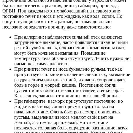
Причинами обильного выделения соплей у взрослого может
быть: аллергическая реакция, ринит, гайморит, простуда,
ОРВИ. При каждом из этих заболеваний на первом этапе
постоянно течет из носа и это жидкие, как вода, сопли. Но
сопутствующие симптомы разные, поэтому довольно
несложно определить причину даже самостоятельно:
При аллергии: наблюдается сильный отек слизистых,
затрудненное дыхание, часто появляется чихание и/или
резкий сухой кашель, покраснение конъюнктивы глаз,
могут быть кожные высыпания. Повышение
температуры тела обычно отсутствует. Лечить нужно не
насморк, а саму аллергию.
При рините: течет из носа буквально ручьем, так как
присутствует сильное воспаление слизистых, вызванное
раздражением или инфекцией, их часто сопровождает
боль в горле и мокрый кашель. Постепенно сопли
густеют и постоянно стекают по задней стенке горла.
Как лечить, зависит от причины, вызвавшей ринит.
При гайморите: насморк присутствует постоянно, но
жидкие, как вода, сопли присутствуют только на
начальном этапе. Очень быстро насморк становится
густым, выделения из носа меняют свой цвет на
желтый, а затем на оранжевый. На этом этапе
появляется головная боль, ощущение распирание пазух