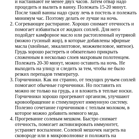
и настаивают не менее двух часов. Затем отвар надо
процедить и вылить в ванну. Полежать 15-20 минут.
После такой ванны надо сразу лечь в постель и полежать
минимум час. Поэтому делать ее лучше на ночь.
Согревающее растирание. Хорошо снимает отечность и
помогает избавиться от жидких соплей. Для него
подойдет камфорное масло или растопленный нутряной
(можно гусиный жир), в которые добавлены эфирные
масла (хвойные, эвкалиптовое, можжевеловое, мятное).
Грудь хорошо растереть и обязательно прикрыть
сложенным в несколько слоев махровым полотенцем.
Полежать 20-30 минут, можно оставить на ночь. Не
выходить на улицу и следить за тем, чтобы не было
резких перепадов температур.
Горчичники. Как ни странно, от текущих ручьем соплей
помогают обычные горчичники. Но поставить их
можно не только на грудь, а и вложить в теплые носки.
Горчичники хорошо прогревают организм, улучшают
кровообращение и стимулируют иммунную систему.
Полезно сочетание горчичников с теплым молоком, в
которое можно добавить немного меда.
Прогревание солевым мешком. Быстро снимает
отечность, помогает активизировать иммунитет,
устраняет воспаление. Солевой мешочек нагреть на
сковороде или в микроволновке и положить на