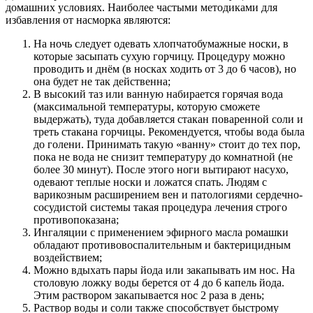
домашних условиях. Наиболее частыми методиками для
избавления от насморка являются:
На ночь следует одевать хлопчатобумажные носки, в
которые засыпать сухую горчицу. Процедуру можно
проводить и днём (в носках ходить от 3 до 6 часов), но
она будет не так действенна;
В высокий таз или ванную набирается горячая вода
(максимальной температуры, которую сможете
выдержать), туда добавляется стакан поваренной соли и
треть стакана горчицы. Рекомендуется, чтобы вода была
до голени. Принимать такую «ванну» стоит до тех пор,
пока не вода не снизит температуру до комнатной (не
более 30 минут). После этого ноги вытирают насухо,
одевают теплые носки и ложатся спать. Людям с
варикозным расширением вен и патологиями сердечно-
сосудистой системы такая процедура лечения строго
противопоказана;
Ингаляции с применением эфирного масла ромашки
обладают противовоспалительным и бактерицидным
воздействием;
Можно вдыхать пары йода или закапывать им нос. На
столовую ложку воды берется от 4 до 6 капель йода.
Этим раствором закапывается нос 2 раза в день;
Раствор воды и соли также способствует быстрому