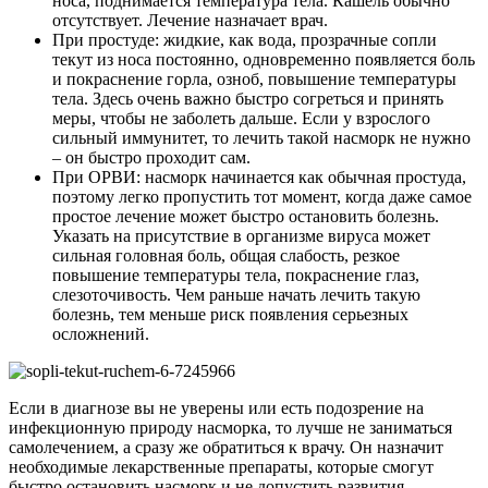
носа, поднимается температура тела. Кашель обычно
отсутствует. Лечение назначает врач.
При простуде: жидкие, как вода, прозрачные сопли
текут из носа постоянно, одновременно появляется боль
и покраснение горла, озноб, повышение температуры
тела. Здесь очень важно быстро согреться и принять
меры, чтобы не заболеть дальше. Если у взрослого
сильный иммунитет, то лечить такой насморк не нужно
– он быстро проходит сам.
При ОРВИ: насморк начинается как обычная простуда,
поэтому легко пропустить тот момент, когда даже самое
простое лечение может быстро остановить болезнь.
Указать на присутствие в организме вируса может
сильная головная боль, общая слабость, резкое
повышение температуры тела, покраснение глаз,
слезоточивость. Чем раньше начать лечить такую
болезнь, тем меньше риск появления серьезных
осложнений.
Если в диагнозе вы не уверены или есть подозрение на
инфекционную природу насморка, то лучше не заниматься
самолечением, а сразу же обратиться к врачу. Он назначит
необходимые лекарственные препараты, которые смогут
быстро остановить насморк и не допустить развития