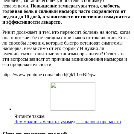
человека, заставив его лечь в постель в обнимку с
лекарствами.
Повышение температуры тела, слабость,
головная боль и сильный насморк часто сохраняются от
недели до 10 дней, в зависимости от состояния иммунитета
и эффективности лекарств.
Ринит досаждает и тем, кто переносит болезнь на ногах, когда
она протекает без очевидных признаков интоксикации. Есть
ли способы лечения, которые быстро остановят симптомы
насморка, независимо от его формы? И нужно ли
вмешиваться в защитные механизмы организма? Ответы на
эти вопросы зависят от причины возникновения насморка и
его продолжительности.
https://www.youtube.com/embed/jQkT1ccBDqw
Читайте также:
Чем можно заменить сумамед — аналоги препарата