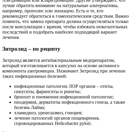
Азитромицин или Кларитромицин. Другие утверждают, что
лучше обратить внимание на натуральные альтернативы,
например, прополис или эхинацею. Есть и те, кто
рекомендует обратиться к гомеопатическим средствам. Важно
помнить, что замена препарата должна осуществляться только
после консультации с врачом, чтобы избежать нежелательных
последствий и подобрать наиболее подходящий вариант
лечения.
Зитролид – по рецепту
Зитролид является антибактериальным медпрепаратом,
который изготавливается в капсулах на основе активного
компонента азитромицин. Назначают Зитролид при лечении
таких инфекционных болезней:
инфекционные патологии ЛОР органов – отиты,
синуситы, фарингиты и риниты;
бронхит и пневмония инфекционной патологии;
пиодермия, дерматиты инфекционного генеза, а также
болезнь Лайма;
хламидиоз, уреаплазмоз, гонорея;
лечение патологий органов пищеварения,
спровоцированных Helicobacter pylori.