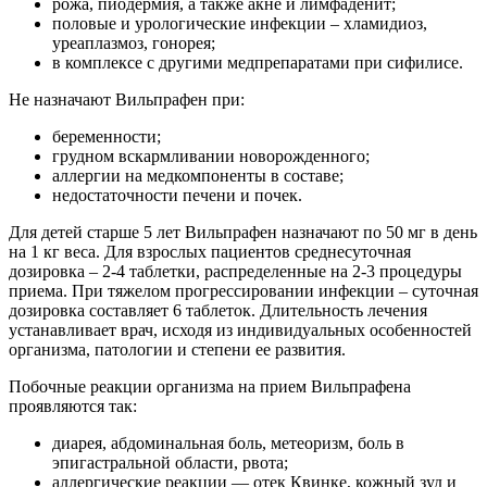
рожа, пиодермия, а также акне и лимфаденит;
половые и урологические инфекции – хламидиоз,
уреаплазмоз, гонорея;
в комплексе с другими медпрепаратами при сифилисе.
Не назначают Вильпрафен при:
беременности;
грудном вскармливании новорожденного;
аллергии на медкомпоненты в составе;
недостаточности печени и почек.
Для детей старше 5 лет Вильпрафен назначают по 50 мг в день
на 1 кг веса. Для взрослых пациентов среднесуточная
дозировка – 2-4 таблетки, распределенные на 2-3 процедуры
приема. При тяжелом прогрессировании инфекции – суточная
дозировка составляет 6 таблеток. Длительность лечения
устанавливает врач, исходя из индивидуальных особенностей
организма, патологии и степени ее развития.
Побочные реакции организма на прием Вильпрафена
проявляются так:
диарея, абдоминальная боль, метеоризм, боль в
эпигастральной области, рвота;
аллергические реакции — отек Квинке, кожный зуд и