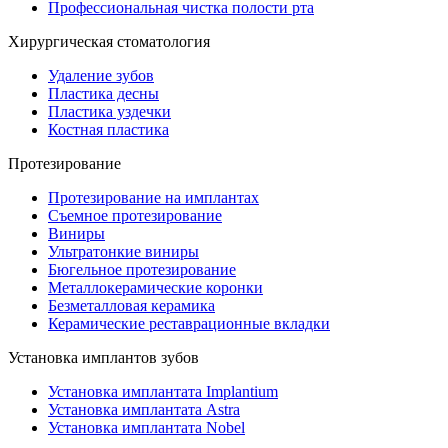
Профессиональная чистка полости рта
Хирургическая стоматология
Удаление зубов
Пластика десны
Пластика уздечки
Костная пластика
Протезирование
Протезирование на имплантах
Съемное протезирование
Виниры
Ультратонкие виниры
Бюгельное протезирование
Металлокерамические коронки
Безметалловая керамика
Керамические реставрационные вкладки
Установка имплантов зубов
Установка имплантата Implantium
Установка имплантата Astra
Установка имплантата Nobel