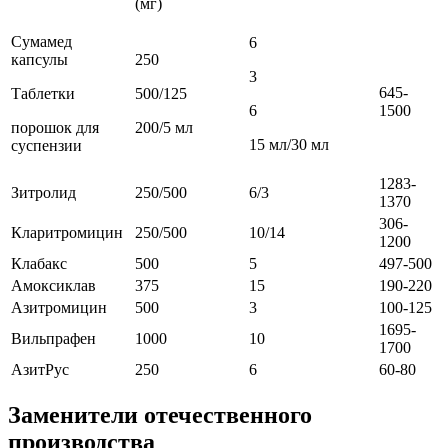
(мг)
Сумамед
6
капсулы
250
3
645-
Таблетки
500/125
6
1500
порошок для
200/5 мл
15 мл/30 мл
суспензии
1283-
Зитролид
250/500
6/3
1370
306-
Кларитромицин
250/500
10/14
1200
Клабакс
500
5
497-500
Амоксиклав
375
15
190-220
Азитромицин
500
3
100-125
1695-
Вильпрафен
1000
10
1700
АзитРус
250
6
60-80
Заменители отечественного
производства