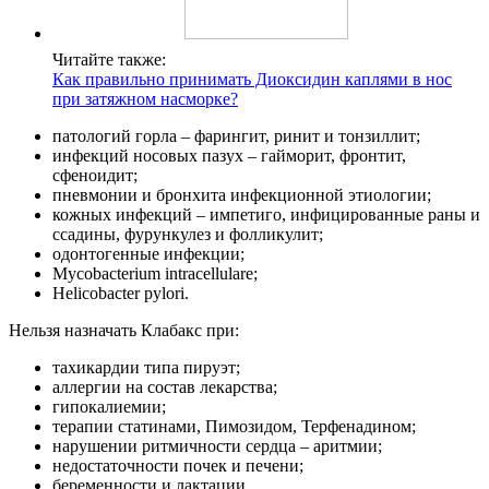
Читайте также:
Как правильно принимать Диоксидин каплями в нос
при затяжном насморке?
патологий горла – фарингит, ринит и тонзиллит;
инфекций носовых пазух – гайморит, фронтит,
сфеноидит;
пневмонии и бронхита инфекционной этиологии;
кожных инфекций – импетиго, инфицированные раны и
ссадины, фурункулез и фолликулит;
одонтогенные инфекции;
Mycobacterium intracellulare;
Helicobacter pylori.
Нельзя назначать Клабакс при:
тахикардии типа пируэт;
аллергии на состав лекарства;
гипокалиемии;
терапии статинами, Пимозидом, Терфенадином;
нарушении ритмичности сердца – аритмии;
недостаточности почек и печени;
беременности и лактации.