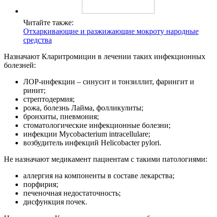
Читайте также:
Отхаркивающие и разжижающие мокроту народные
средства
Назначают Кларитромицин в лечении таких инфекционных
болезней:
ЛОР-инфекции – синусит и тонзиллит, фарингит и
ринит;
стрептодермия;
рожа, болезнь Лайма, фолликулиты;
бронхиты, пневмония;
стоматологические инфекционные болезни;
инфекции Mycobacterium intracellulare;
возбудитель инфекций Helicobacter pylori.
Не назначают медикамент пациентам с такими патологиями:
аллергия на компоненты в составе лекарства;
порфирия;
печеночная недостаточность;
дисфункция почек.