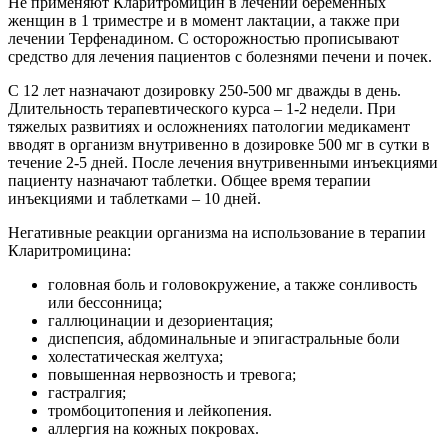
Не применяют Кларитромицин в лечении беременных
женщин в 1 триместре и в момент лактации, а также при
лечении Терфенадином. С осторожностью прописывают
средство для лечения пациентов с болезнями печени и почек.
С 12 лет назначают дозировку 250-500 мг дважды в день.
Длительность терапевтического курса – 1-2 недели. При
тяжелых развитиях и осложнениях патологии медикамент
вводят в организм внутривенно в дозировке 500 мг в сутки в
течение 2-5 дней. После лечения внутривенными инъекциями
пациенту назначают таблетки. Общее время терапии
инъекциями и таблетками – 10 дней.
Негативные реакции организма на использование в терапии
Кларитромицина:
головная боль и головокружение, а также сонливость
или бессонница;
галлюцинации и дезориентация;
диспепсия, абдоминальные и эпигастральные боли
холестатическая желтуха;
повышенная нервозность и тревога;
гастралгия;
тромбоцитопения и лейкопения.
аллергия на кожных покровах.