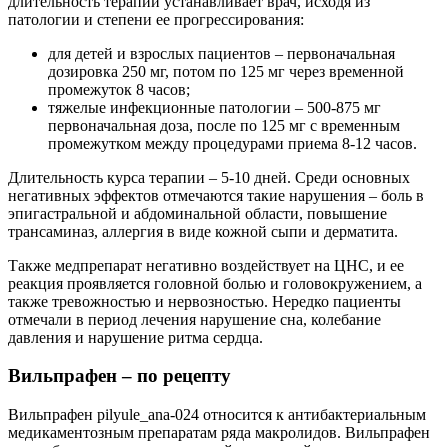
длительность терапии устанавливает врач, исходя из
патологии и степени ее прогрессирования:
для детей и взрослых пациентов – первоначальная
дозировка 250 мг, потом по 125 мг через временной
промежуток 8 часов;
тяжелые инфекционные патологии – 500-875 мг
первоначальная доза, после по 125 мг с временным
промежутком между процедурами приема 8-12 часов.
Длительность курса терапии – 5-10 дней. Среди основных
негативных эффектов отмечаются такие нарушения – боль в
эпигастральной и абдоминальной области, повышение
трансаминаз, аллергия в виде кожной сыпи и дерматита.
Также медпрепарат негативно воздействует на ЦНС, и ее
реакция проявляется головной болью и головокружением, а
также тревожностью и нервозностью. Нередко пациенты
отмечали в период лечения нарушение сна, колебание
давления и нарушение ритма сердца.
Вильпрафен – по рецепту
Вильпрафен pilyule_ana-024 относится к антибактериальным
медикаментозным препаратам ряда макролидов. Вильпрафен