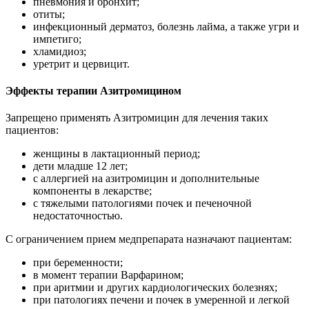
пневмония и бронхит;
отиты;
инфекционный дерматоз, болезнь лайма, а также угри и
импетиго;
хламидиоз;
уретрит и цервицит.
Эффекты терапии Азитромицином
Запрещено применять Азитромицин для лечения таких
пациентов:
женщины в лактационный период;
дети младше 12 лет;
с аллергией на азитромицин и дополнительные
компоненты в лекарстве;
с тяжелыми патологиями почек и печеночной
недостаточностью.
С ограничением прием медпрепарата назначают пациентам:
при беременности;
в момент терапии Варфарином;
при аритмии и других кардиологических болезнях;
при патологиях печени и почек в умеренной и легкой