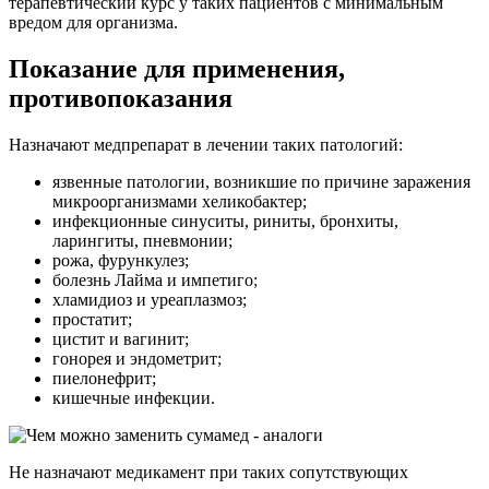
терапевтический курс у таких пациентов с минимальным
вредом для организма.
Показание для применения,
противопоказания
Назначают медпрепарат в лечении таких патологий:
язвенные патологии, возникшие по причине заражения
микроорганизмами хеликобактер;
инфекционные синуситы, риниты, бронхиты,
ларингиты, пневмонии;
рожа, фурункулез;
болезнь Лайма и импетиго;
хламидиоз и уреаплазмоз;
простатит;
цистит и вагинит;
гонорея и эндометрит;
пиелонефрит;
кишечные инфекции.
Не назначают медикамент при таких сопутствующих