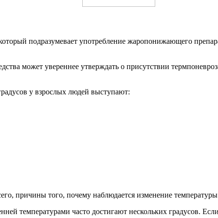
 который подразумевает употребление жаропонижающего препара
едства может увереннее утверждать о присутствии термпоневроза
градусов у взрослых людей выступают:
его, причины того, почему наблюдается изменение температуры о
енней температурами часто достигают нескольких градусов. Если