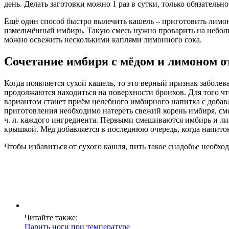
день. Делать заготовки можно 1 раз в сутки, только обязательн
Ещё один способ быстро вылечить кашель – приготовить лимон
измельчённый имбирь. Такую смесь нужно проварить на небольш
можно освежить несколькими каплями лимонного сока.
Сочетание имбиря с мёдом и лимоном о
Когда появляется сухой кашель, то это верный признак заболе
продолжаются находиться на поверхности бронхов. Для того ч
вариантом станет приём целебного имбирного напитка с добавл
приготовления необходимо натереть свежий корень имбиря, см
ч. л. каждого ингредиента. Первыми смешиваются имбирь и лим
крышкой. Мёд добавляется в последнюю очередь, когда напиток
Чтобы избавиться от сухого кашля, пить такое снадобье необход
Читайте также:
Парить ноги при температуре