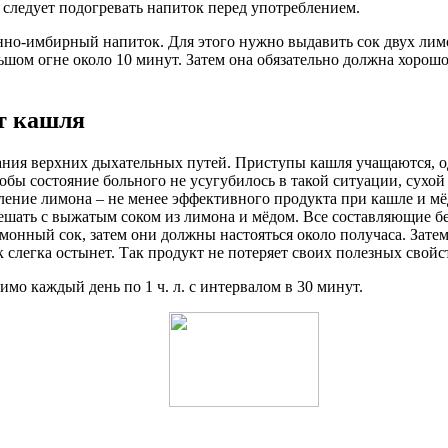
о следует подогревать напиток перед употреблением.
но-имбирный напиток. Для этого нужно выдавить сок двух лимон
ом огне около 10 минут. Затем она обязательно должна хорошо н
т кашля
вания верхних дыхательных путей. Приступы кашля учащаются, о
тобы состояние больного не усугубилось в такой ситуации, сух
ение лимона – не менее эффективного продукта при кашле и мёд
ешать с выжатым соком из лимона и мёдом. Все составляющие бе
онный сок, затем они должны настояться около получаса. Затем
 слегка остынет. Так продукт не потеряет своих полезных свой
имо каждый день по 1 ч. л. с интервалом в 30 минут.