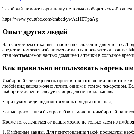
Такой чай поможет организму не только побороть сухой кашель
https://www.youtube.com/embed/ywAaHETpaAg
Опыт других людей
Чай с имбирем от кашля – настоящее спасение для многих. Люд
средство помогает избавиться от кашля и освежить дыхание. 
стал неотъемлемой частью домашней аптечки в холодное время 
Как правильно использовать корень и
Имбирный эликсир очень прост в приготовлении, но в то же в
любой вид кашля можно лечить одним и тем же лекарством. Ес
имбирное лечение следует с определения вида кашля:
• при сухом виде подойдёт имбирь с мёдом от кашля;
• от мокрого кашля быстро избавит молочно-имбирный напито
Кроме того, лечиться от кашля можно не только чаем из имбир
1. Имбирные ванны. Для приготовления такой процедуры необх