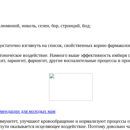
алюминий, никель, селен, бор, стронций, йод;
достаточно взглянуть на список, свойственных корню фармаколо
тоническое воздействие. Намного выше эффективность имбиря с
ит, ларингит, фарингит, другие воспалительные процессы и про
комендации для молодых мам
ммунитет, улучшают кровообращение и нормализуют процессы о
е пути оказывается исцеляющее воздействие. Поэтому довольно ч