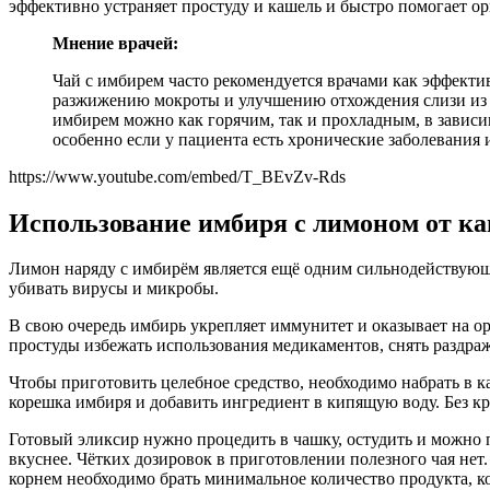
эффективно устраняет простуду и кашель и быстро помогает о
Мнение врачей:
Чай с имбирем часто рекомендуется врачами как эффекти
разжижению мокроты и улучшению отхождения слизи из ды
имбирем можно как горячим, так и прохладным, в зависи
особенно если у пациента есть хронические заболевания
https://www.youtube.com/embed/T_BEvZv-Rds
Использование имбиря с лимоном от к
Лимон наряду с имбирём является ещё одним сильнодействующ
убивать вирусы и микробы.
В свою очередь имбирь укрепляет иммунитет и оказывает на о
простуды избежать использования медикаментов, снять раздра
Чтобы приготовить целебное средство, необходимо набрать в к
корешка имбиря и добавить ингредиент в кипящую воду. Без кр
Готовый эликсир нужно процедить в чашку, остудить и можно пи
вкуснее. Чётких дозировок в приготовлении полезного чая не
корнем необходимо брать минимальное количество продукта, ко