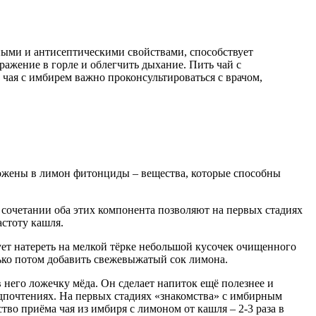
ными и антисептическими свойствами, способствует
ажение в горле и облегчить дыхание. Пить чай с
 чая с имбирем важно проконсультироваться с врачом,
ожены в лимон фитонциды – вещества, которые способны
 сочетании оба этих компонента позволяют на первых стадиях
астоту кашля.
ует натереть на мелкой тёрке небольшой кусочек очищенного
лько потом добавить свежевыжатый сок лимона.
 него ложечку мёда. Он сделает напиток ещё полезнее и
едпочтениях. На первых стадиях «знакомства» с имбирным
во приёма чая из имбиря с лимоном от кашля – 2-3 раза в