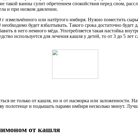
тие такой ванны сулит обретением спокойствия перед сном, расс
ла и при низком давлении.
 г измельчённого или натёртого имбиря. Нужно поместить сырьё 
ё необходимо будет взбалтывать. Такого срока достаточно будет 
вить в него немного мёда. Употребляется такая настойка внутрь 
ство используется для лечения кашля у детей, то от 3 до 5 лет сл
ся не только от кашля, но и от насморка или заложенности. Нат
ову полотенце и подышать парами имбиря несколько минут. Лучш
лимоном от кашля