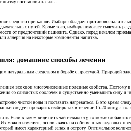
рганизму восстановить силы.
вное средство при кашле. Имбирь обладает противовоспалитель
хательных путей. Кроме того, имбирь помогает смягчить раздр
мости от предпочтений пациента. Однако, перед началом приема
 или аллергия на некоторые компоненты напитка.
ашля: домашние способы лечения
им натуральным средством в борьбе с простудой. Природой зал
рганизм все свои многочисленные полезные свойства. Поэтому в
жения со слизистых оболочек и существенно уменьшить силу и ч
астрюлю чистой воды и поставить нагреваться. В это время след
ышки следует проварить имбирь так в течение 15-20 мину, а то
ть. Если в таком виде пить чай невмоготу, то можно добавить в
т. Их можно изменять, основываясь на собственных вкусовых пр
торый имеет характерный запах и остроту. Оптимальное количест