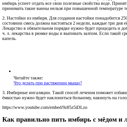
имбирь успеет отдать все свои полезные свойства воде. Приня
принимать такие ванны нельзя при повышенной температуре те
2. Настойки из имбиря. Для создания настойки понадобится 250
состоянии смесь должна настояться 2 недели, каждые три дня е
Лекарство в обязательном порядке нужно будет процедить и доба
ч. л. лекарства в рюмке воды и выпивать залпом. Если такой сред
капель.
Читайте также:
Что делать при растяжении мышц?
3. Имбирные ингаляции. Такой способ лечения поможет избавить
ёмкостью нужно будет наклониться больному, накинуть на гол
https://www.youtube.com/embed/9z85z5iDLzo
Как правильно пить имбирь с мёдом и 