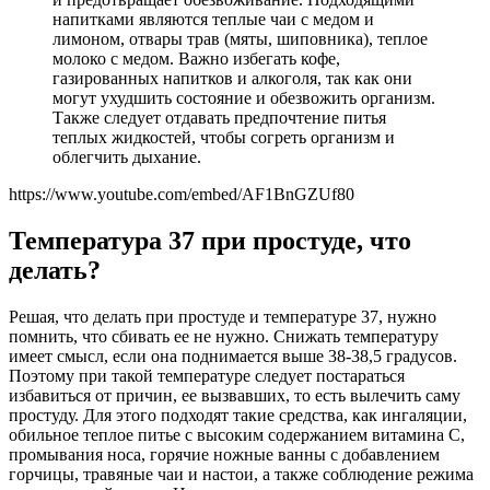
напитками являются теплые чаи с медом и
лимоном, отвары трав (мяты, шиповника), теплое
молоко с медом. Важно избегать кофе,
газированных напитков и алкоголя, так как они
могут ухудшить состояние и обезвожить организм.
Также следует отдавать предпочтение питья
теплых жидкостей, чтобы согреть организм и
облегчить дыхание.
https://www.youtube.com/embed/AF1BnGZUf80
Температура 37 при простуде, что
делать?
Решая, что делать при простуде и температуре 37, нужно
помнить, что сбивать ее не нужно. Снижать температуру
имеет смысл, если она поднимается выше 38-38,5 градусов.
Поэтому при такой температуре следует постараться
избавиться от причин, ее вызвавших, то есть вылечить саму
простуду. Для этого подходят такие средства, как ингаляции,
обильное теплое питье с высоким содержанием витамина С,
промывания носа, горячие ножные ванны с добавлением
горчицы, травяные чаи и настои, а также соблюдение режима