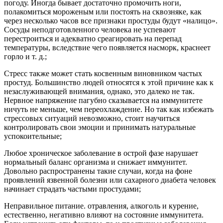
погоду. Иногда бывает достаточно промочить ноги,
полакомиться мороженым или постоять на сквозняке, как
через несколько часов все признаки простуды будут «налицо».
Сосуды неподготовленного человека не успевают
перестроиться и адекватно среагировать на перепад
температуры, вследствие чего появляется насморк, краснеет
горло и т. д.;
Стресс также может стать косвенным виновником частых
простуд. Большинство людей относятся к этой причине как к
незаслуживающей внимания, однако, это далеко не так.
Нервное напряжение пагубно сказывается на иммунитете
ничуть не меньше, чем переохлаждение. Но так как избежать
стрессовых ситуаций невозможно, стоит научиться
контролировать свои эмоции и принимать натуральные
успокоительные;
Любое хроническое заболевание в острой фазе нарушает
нормальный баланс организма и снижает иммунитет.
Довольно распространены такие случаи, когда на фоне
проявлений язвенной болезни или сахарного диабета человек
начинает страдать частыми простудами;
Неправильное питание. отравления, алкоголь и курение,
естественно, негативно влияют на состояние иммунитета.