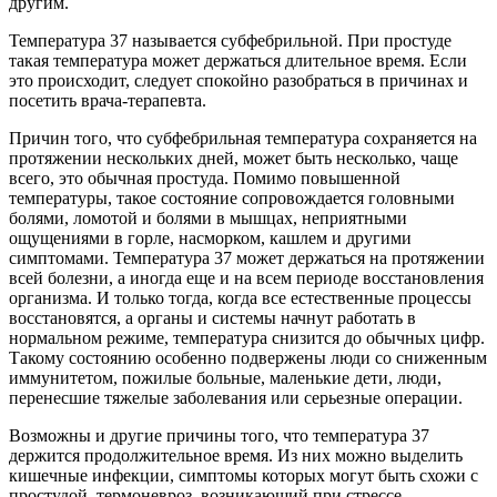
другим.
Температура 37 называется субфебрильной. При простуде
такая температура может держаться длительное время. Если
это происходит, следует спокойно разобраться в причинах и
посетить врача-терапевта.
Причин того, что субфебрильная температура сохраняется на
протяжении нескольких дней, может быть несколько, чаще
всего, это обычная простуда. Помимо повышенной
температуры, такое состояние сопровождается головными
болями, ломотой и болями в мышцах, неприятными
ощущениями в горле, насморком, кашлем и другими
симптомами. Температура 37 может держаться на протяжении
всей болезни, а иногда еще и на всем периоде восстановления
организма. И только тогда, когда все естественные процессы
восстановятся, а органы и системы начнут работать в
нормальном режиме, температура снизится до обычных цифр.
Такому состоянию особенно подвержены люди со сниженным
иммунитетом, пожилые больные, маленькие дети, люди,
перенесшие тяжелые заболевания или серьезные операции.
Возможны и другие причины того, что температура 37
держится продолжительное время. Из них можно выделить
кишечные инфекции, симптомы которых могут быть схожи с
простудой, термоневроз, возникающий при стрессе,