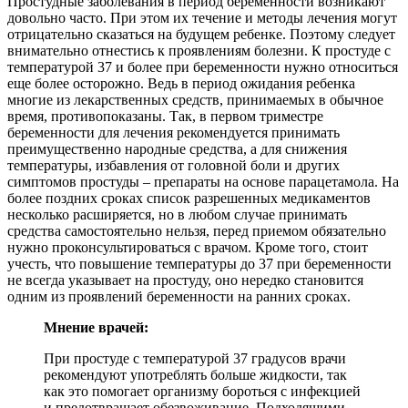
Простудные заболевания в период беременности возникают
довольно часто. При этом их течение и методы лечения могут
отрицательно сказаться на будущем ребенке. Поэтому следует
внимательно отнестись к проявлениям болезни. К простуде с
температурой 37 и более при беременности нужно относиться
еще более осторожно. Ведь в период ожидания ребенка
многие из лекарственных средств, принимаемых в обычное
время, противопоказаны. Так, в первом триместре
беременности для лечения рекомендуется принимать
преимущественно народные средства, а для снижения
температуры, избавления от головной боли и других
симптомов простуды – препараты на основе парацетамола. На
более поздних сроках список разрешенных медикаментов
несколько расширяется, но в любом случае принимать
средства самостоятельно нельзя, перед приемом обязательно
нужно проконсультироваться с врачом. Кроме того, стоит
учесть, что повышение температуры до 37 при беременности
не всегда указывает на простуду, оно нередко становится
одним из проявлений беременности на ранних сроках.
Мнение врачей:
При простуде с температурой 37 градусов врачи
рекомендуют употреблять больше жидкости, так
как это помогает организму бороться с инфекцией
и предотвращает обезвоживание. Подходящими