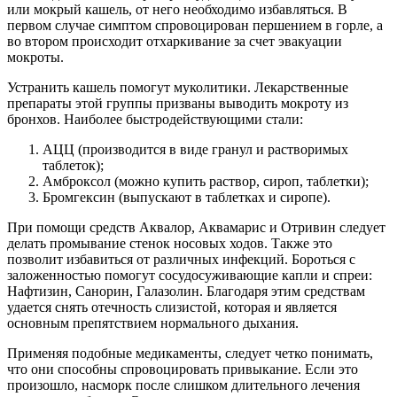
или мокрый кашель, от него необходимо избавляться. В
первом случае симптом спровоцирован першением в горле, а
во втором происходит отхаркивание за счет эвакуации
мокроты.
Устранить кашель помогут муколитики. Лекарственные
препараты этой группы призваны выводить мокроту из
бронхов. Наиболее быстродействующими стали:
АЦЦ (производится в виде гранул и растворимых
таблеток);
Амброксол (можно купить раствор, сироп, таблетки);
Бромгексин (выпускают в таблетках и сиропе).
При помощи средств Аквалор, Аквамарис и Отривин следует
делать промывание стенок носовых ходов. Также это
позволит избавиться от различных инфекций. Бороться с
заложенностью помогут сосудосуживающие капли и спреи:
Нафтизин, Санорин, Галазолин. Благодаря этим средствам
удается снять отечность слизистой, которая и является
основным препятствием нормального дыхания.
Применяя подобные медикаменты, следует четко понимать,
что они способны спровоцировать привыкание. Если это
произошло, насморк после слишком длительного лечения