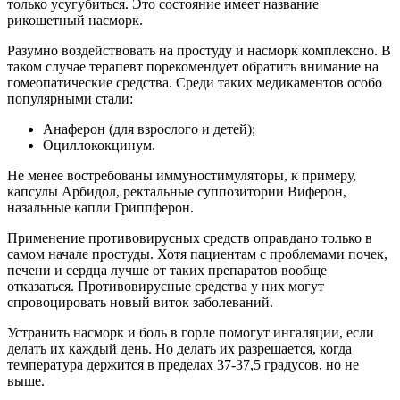
только усугубиться. Это состояние имеет название
рикошетный насморк.
Разумно воздействовать на простуду и насморк комплексно. В
таком случае терапевт порекомендует обратить внимание на
гомеопатические средства. Среди таких медикаментов особо
популярными стали:
Анаферон (для взрослого и детей);
Оциллококцинум.
Не менее востребованы иммуностимуляторы, к примеру,
капсулы Арбидол, ректальные суппозитории Виферон,
назальные капли Гриппферон.
Применение противовирусных средств оправдано только в
самом начале простуды. Хотя пациентам с проблемами почек,
печени и сердца лучше от таких препаратов вообще
отказаться. Противовирусные средства у них могут
спровоцировать новый виток заболеваний.
Устранить насморк и боль в горле помогут ингаляции, если
делать их каждый день. Но делать их разрешается, когда
температура держится в пределах 37-37,5 градусов, но не
выше.