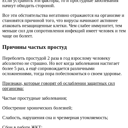
Если устранить эти факторы, то и простудные заболевания
начнут обходить стороной.
Все эти обстоятельства негативно отражаются на организме и
становятся причиной того, что вирусы начинают активнее
атаковать незащищенные клетки. Чем слабее иммунитет, тем
меньше сил для сопротивления инфекций имеет человек и тем
чаще он болеет.
Причины частых простуд
Переболеть простудой 2 раза в год взрослому человеку
абсолютно не страшно. Но вот когда заболевания настигает
более 5 раз, а ещё сопровождается различными
осложнениями, тогда пора побеспокоиться о своем здоровье.
Признаки, которые говорят об ослаблении защитных сил
организма:
Частые простудные заболевания;
Обострение хронических болезней;
Слабость, нарушения сна и чрезмерная утомляемость;
Сбои в работе ЖКТ;