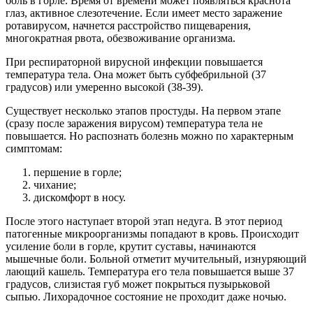
боль в горле. Время от времени может появляться краснота
глаз, активное слезотечение. Если имеет место заражение
ротавирусом, начнется расстройство пищеварения,
многократная рвота, обезвоживание организма.
При респираторной вирусной инфекции повышается
температура тела. Она может быть субфебрильной (37
градусов) или умеренно высокой (38-39).
Существует несколько этапов простуды. На первом этапе
(сразу после заражения вирусом) температура тела не
повышается. Но распознать болезнь можно по характерным
симптомам:
першение в горле;
чихание;
дискомфорт в носу.
После этого наступает второй этап недуга. В этот период
патогенные микроорганизмы попадают в кровь. Происходит
усиление боли в горле, крутит суставы, начинаются
мышечные боли. Больной отметит мучительный, изнуряющий
лающий кашель. Температура его тела повышается выше 37
градусов, слизистая губ может покрыться пузырьковой
сыпью. Лихорадочное состояние не проходит даже ночью.