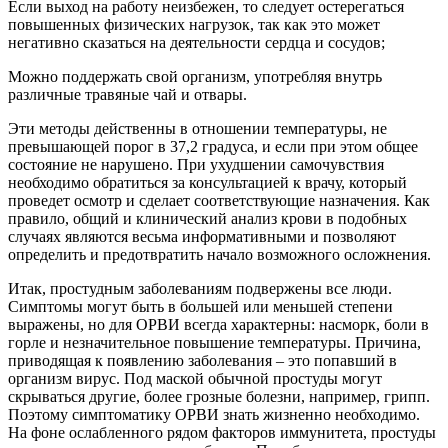
Если выход на работу неизбежен, то следует остерегаться
повышенных физических нагрузок, так как это может
негативно сказаться на деятельности сердца и сосудов;
Можно поддержать свой организм, употребляя внутрь
различные травяные чай и отвары.
Эти методы действенны в отношении температуры, не
превышающей порог в 37,2 градуса, и если при этом общее
состояние не нарушено. При ухудшении самочувствия
необходимо обратиться за консультацией к врачу, который
проведет осмотр и сделает соответствующие назначения. Как
правило, общий и клинический анализ крови в подобных
случаях являются весьма информативными и позволяют
определить и предотвратить начало возможного осложнения.
Итак, простудным заболеваниям подвержены все люди.
Симптомы могут быть в большей или меньшей степени
выражены, но для ОРВИ всегда характерны: насморк, боли в
горле и незначительное повышение температуры. Причина,
приводящая к появлению заболевания – это попавший в
организм вирус. Под маской обычной простуды могут
скрываться другие, более грозные болезни, например, грипп.
Поэтому симптоматику ОРВИ знать жизненно необходимо.
На фоне ослабленного рядом факторов иммунитета, простуды