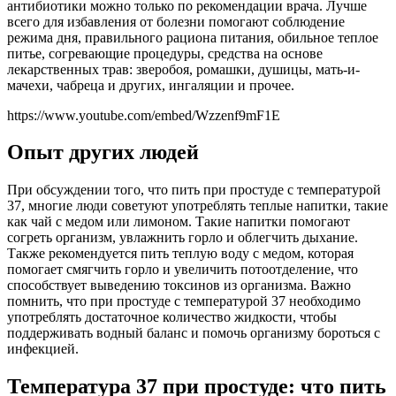
антибиотики можно только по рекомендации врача. Лучше
всего для избавления от болезни помогают соблюдение
режима дня, правильного рациона питания, обильное теплое
питье, согревающие процедуры, средства на основе
лекарственных трав: зверобоя, ромашки, душицы, мать-и-
мачехи, чабреца и других, ингаляции и прочее.
https://www.youtube.com/embed/Wzzenf9mF1E
Опыт других людей
При обсуждении того, что пить при простуде с температурой
37, многие люди советуют употреблять теплые напитки, такие
как чай с медом или лимоном. Такие напитки помогают
согреть организм, увлажнить горло и облегчить дыхание.
Также рекомендуется пить теплую воду с медом, которая
помогает смягчить горло и увеличить потоотделение, что
способствует выведению токсинов из организма. Важно
помнить, что при простуде с температурой 37 необходимо
употреблять достаточное количество жидкости, чтобы
поддерживать водный баланс и помочь организму бороться с
инфекцией.
Температура 37 при простуде: что пить