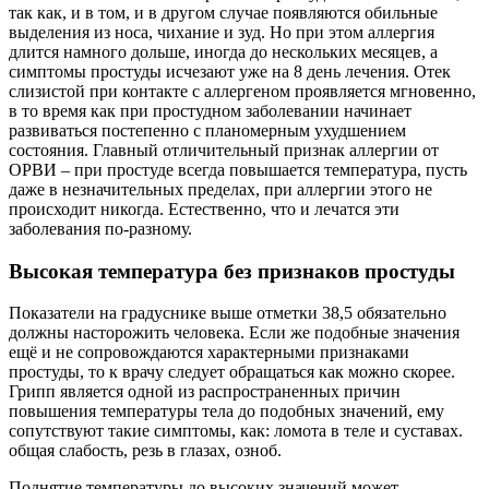
так как, и в том, и в другом случае появляются обильные
выделения из носа, чихание и зуд. Но при этом аллергия
длится намного дольше, иногда до нескольких месяцев, а
симптомы простуды исчезают уже на 8 день лечения. Отек
слизистой при контакте с аллергеном проявляется мгновенно,
в то время как при простудном заболевании начинает
развиваться постепенно с планомерным ухудшением
состояния. Главный отличительный признак аллергии от
ОРВИ – при простуде всегда повышается температура, пусть
даже в незначительных пределах, при аллергии этого не
происходит никогда. Естественно, что и лечатся эти
заболевания по-разному.
Высокая температура без признаков простуды
Показатели на градуснике выше отметки 38,5 обязательно
должны насторожить человека. Если же подобные значения
ещё и не сопровождаются характерными признаками
простуды, то к врачу следует обращаться как можно скорее.
Грипп является одной из распространенных причин
повышения температуры тела до подобных значений, ему
сопутствуют такие симптомы, как: ломота в теле и суставах.
общая слабость, резь в глазах, озноб.
Поднятие температуры до высоких значений может