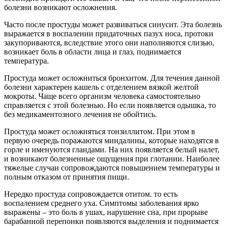
болезни возникают осложнения.
Часто после простуды может развиваться синусит. Эта болезнь
выражается в воспалении придаточных пазух носа, протоки
закупориваются, вследствие этого они наполняются слизью,
возникает боль в области лица и глаз, поднимается
температура.
Простуда может осложниться бронхитом. Для течения данной
болезни характерен кашель с отделением вязкой желтой
мокроты. Чаще всего организм человека самостоятельно
справляется с этой болезнью. Но если появляется одышка, то
без медикаментозного лечения не обойтись.
Простуда может осложняться тонзиллитом. При этом в
первую очередь поражаются миндалины, которые находятся в
горле и именуются гландами. На них появляется белый налет,
и возникают болезненные ощущения при глотании. Наиболее
тяжелые случаи сопровождаются повышением температуры и
полным отказом от принятия пищи.
Нередко простуда сопровождается отитом. то есть
воспалением среднего уха. Симптомы заболевания ярко
выражены – это боль в ушах, нарушение сна, при прорыве
барабанной перепонки появляются выделения и поднимается