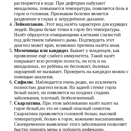
растворяется в воде. При дифтерии набухают
миндалины, повышается температура, появляется боль в
горле и головная. Признаком болезни является
раздвоение в глазах и затруднённое дыхание.
Лейкоплакия.
Этот вид налёта характерен для курящих
людей. Видны белые точки в горле без температуры.
Налёт образуется отмирающими клетками слизистой
под действием табачного дыма. Подтвердить этот
диагноз может врач, возможно причина налёта иная.
Молочница или кандидоз
. Бывает у младенцев, как
проявление ещё слабого иммунитета. Такой налёт
покрывает всю ротовую полость, он есть и на
миндалинах, но ребёнка не беспокоит, болевых
ощущений не вызывает. Проверить на кандидоз можно с
помощью анализов.
Сифилис
. Наблюдается очень редко, но исключить
полностью диагноз нельзя. На задней стенке горла
белый налет, он появляется на поздних стадиях
заболевания, плотный, безболезненный.
Скарлатина.
При этом заболевании налёт налет на
горле белый,но это не самый опасный симптом.
Скарлатина проявляется головной болью, высокой
температурой, болью в горле, кожными высыпаниями.
Своевременное выявление этого заболевания позволяет
быстро принять меры и побороть инфекцию.