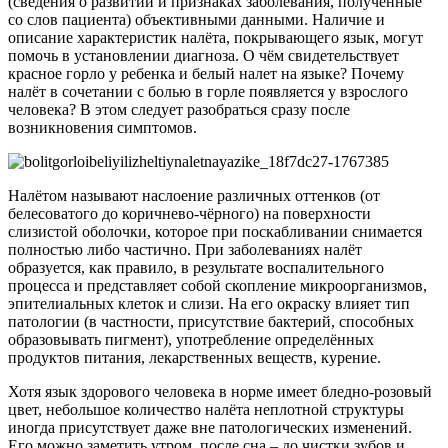
(сведения о развитии и признаках заболевания, полученные
со слов пациента) объективными данными. Наличие и
описание характеристик налёта, покрывающего язык, могут
помочь в установлении диагноза. О чём свидетельствует
красное горло у ребенка и белый налет на языке? Почему
налёт в сочетании с болью в горле появляется у взрослого
человека? В этом следует разобраться сразу после
возникновения симптомов.
Налётом называют наслоение различных оттенков (от
белесоватого до коричнево-чёрного) на поверхности
слизистой оболочки, которое при поскабливании снимается
полностью либо частично. При заболеваниях налёт
образуется, как правило, в результате воспалительного
процесса и представляет собой скопление микроорганизмов,
эпителиальных клеток и слизи. На его окраску влияет тип
патологии (в частности, присутствие бактерий, способных
образовывать пигмент), употребление определённых
продуктов питания, лекарственных веществ, курение.
Хотя язык здорового человека в норме имеет бледно-розовый
цвет, небольшое количество налёта неплотной структуры
иногда присутствует даже вне патологических изменений.
Его можно заметить утром, после сна – до чистки зубов и