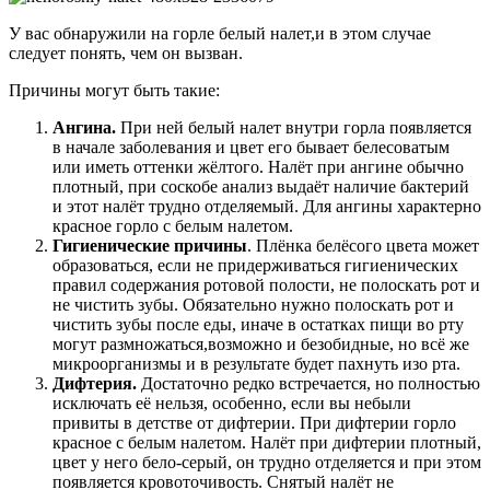
У вас обнаружили на горле белый налет,и в этом случае
следует понять, чем он вызван.
Причины могут быть такие:
Ангина.
При ней белый налет внутри горла появляется
в начале заболевания и цвет его бывает белесоватым
или иметь оттенки жёлтого. Налёт при ангине обычно
плотный, при соскобе анализ выдаёт наличие бактерий
и этот налёт трудно отделяемый. Для ангины характерно
красное горло с белым налетом.
Гигиенические причины
. Плёнка белёсого цвета может
образоваться, если не придерживаться гигиенических
правил содержания ротовой полости, не полоскать рот и
не чистить зубы. Обязательно нужно полоскать рот и
чистить зубы после еды, иначе в остатках пищи во рту
могут размножаться,возможно и безобидные, но всё же
микроорганизмы и в результате будет пахнуть изо рта.
Дифтерия.
Достаточно редко встречается, но полностью
исключать её нельзя, особенно, если вы небыли
привиты в детстве от дифтерии. При дифтерии горло
красное с белым налетом. Налёт при дифтерии плотный,
цвет у него бело-серый, он трудно отделяется и при этом
появляется кровоточивость. Снятый налёт не