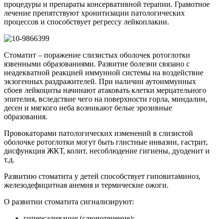
процедуры и препараты консервативной терапии. Грамотное
лечение препятствуют хронитизации патологических
процессов и способствует регрессу лейкоплакии.
Стоматит – поражение слизистых оболочек ротоглотки
язвенными образованиями. Развитие болезни связано с
неадекватной реакцией иммунной системы на воздействие
экзогенных раздражителей. При наличии аутоиммунных
сбоев лейкоциты начинают атаковать клетки мерцательного
эпителия, вследствие чего на поверхности горла, миндалин,
десен и мягкого неба возникают белые эрозивные
образования.
Провокаторами патологических изменений в слизистой
оболочке ротоглотки могут быть глистные инвазии, гастрит,
дисфункция ЖКТ, колит, несоблюдение гигиены, дуоденит и
т.д.
Развитию стоматита у детей способствует гиповитаминоз,
железодефицитная анемия и термические ожоги.
О развитии стоматита сигнализируют:
гиперсаливация (слюнотечение);