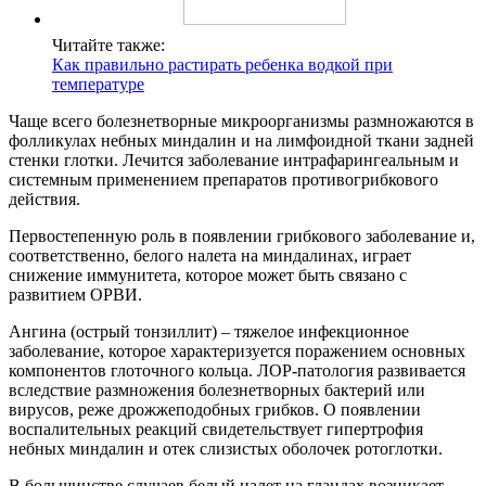
Читайте также:
Как правильно растирать ребенка водкой при
температуре
Чаще всего болезнетворные микроорганизмы размножаются в
фолликулах небных миндалин и на лимфоидной ткани задней
стенки глотки. Лечится заболевание интрафарингеальным и
системным применением препаратов противогрибкового
действия.
Первостепенную роль в появлении грибкового заболевание и,
соответственно, белого налета на миндалинах, играет
снижение иммунитета, которое может быть связано с
развитием ОРВИ.
Ангина (острый тонзиллит) – тяжелое инфекционное
заболевание, которое характеризуется поражением основных
компонентов глоточного кольца. ЛОР-патология развивается
вследствие размножения болезнетворных бактерий или
вирусов, реже дрожжеподобных грибков. О появлении
воспалительных реакций свидетельствует гипертрофия
небных миндалин и отек слизистых оболочек ротоглотки.
В большинстве случаев белый налет на гландах возникает