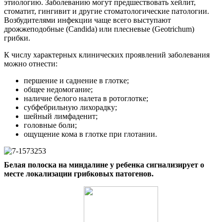
этиологию. Заболеванию могут предшествовать хейлит,
стоматит, гингивит и другие стоматологические патологии.
Возбудителями инфекции чаще всего выступают
дрожжеподобные (Candida) или плесневые (Geotrichum)
грибки.
К числу характерных клинических проявлений заболевания
можно отнести:
першение и саднение в глотке;
общее недомогание;
наличие белого налета в ротоглотке;
субфебрильную лихорадку;
шейный лимфаденит;
головные боли;
ощущение кома в глотке при глотании.
Белая полоска на миндалине у ребенка сигнализирует о
месте локализации грибковых патогенов.