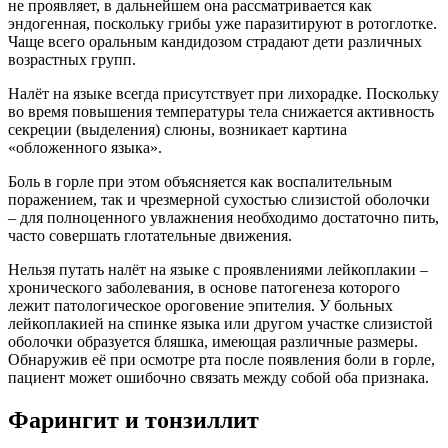
не проявляет, в дальнейшем она рассматривается как
эндогенная, поскольку грибы уже паразитируют в ротоглотке.
Чаще всего оральным кандидозом страдают дети различных
возрастных групп.
Налёт на языке всегда присутствует при лихорадке. Поскольку
во время повышения температуры тела снижается активность
секреции (выделения) слюны, возникает картина
«обложенного языка».
Боль в горле при этом объясняется как воспалительным
поражением, так и чрезмерной сухостью слизистой оболочки
– для полноценного увлажнения необходимо достаточно пить,
часто совершать глотательные движения.
Нельзя путать налёт на языке с проявлениями лейкоплакии –
хронического заболевания, в основе патогенеза которого
лежит патологическое ороговение эпителия. У больных
лейкоплакией на спинке языка или другом участке слизистой
оболочки образуется бляшка, имеющая различные размеры.
Обнаружив её при осмотре рта после появления боли в горле,
пациент может ошибочно связать между собой оба признака.
Фарингит и тонзиллит