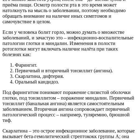
приёма пищи. Осмотр полости рта в это время может
натолкнуть на мысль о заболевании, поэтому необходимо
обращать внимание на наличие иных симптомов и
самочувствие в целом.
Если у человека болит горло, можно думать о множестве
заболеваний, и зачастую это – инфекционно-воспалительные
патологии глотки и миндалин. Изменения в полости
ротоглотки могут включать наличие налёта при таких
болезнях как:
Фарингит.
Первичный и вторичный тонзиллит (ангина).
Скарлатина, дифтерия.
Оральный кандидоз.
Под фарингитом понимают поражение слизистой оболочки
глотки, под тонзиллитом – поражение миндалин. Первичный
тонзиллит (банальная ангина) является самостоятельным
заболеванием. Вторичная ангина сопровождает первичный
патологический процесс – например, туляремию, брюшной
тиф.
Скарлатина – это острое инфекционное заболевание, которые
вызывает бета-гемолитический стрептококк группы А; она