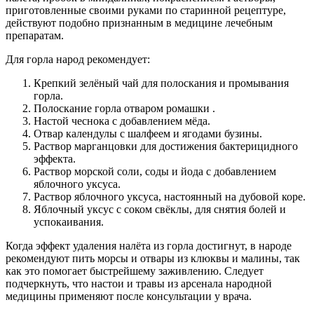
приготовленные своими руками по старинной рецептуре,
действуют подобно признанным в медицине лечебным
препаратам.
Для горла народ рекомендует:
Крепкий зелёный чай для полоскания и промывания
горла.
Полоскание горла отваром ромашки .
Настой чеснока с добавлением мёда.
Отвар календулы с шалфеем и ягодами бузины.
Раствор марганцовки для достижения бактерицидного
эффекта.
Раствор морской соли, соды и йода с добавлением
яблочного уксуса.
Раствор яблочного уксуса, настоянный на дубовой коре.
Яблочный уксус с соком свёклы, для снятия болей и
успокаивания.
Когда эффект удаления налёта из горла достигнут, в народе
рекомендуют пить морсы и отвары из клюквы и малины, так
как это помогает быстрейшему заживлению. Следует
подчеркнуть, что настои и травы из арсенала народной
медицины применяют после консультации у врача.