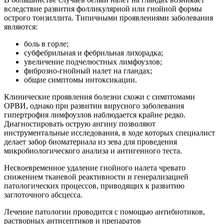
вследствие развития фолликулярной или гнойной формы
острого тонзиллита. Типичными проявлениями заболевания
являются:
боль в горле;
субфебрильная и фебрильная лихорадка;
увеличение подчелюстных лимфоузлов;
фиброзно-гнойный налет на гландах;
общие симптомы интоксикации.
Клинические проявления болезни схожи с симптомами
ОРВИ, однако при развитии вирусного заболевания
гипертрофия лимфоузлов наблюдается крайне редко.
Диагностировать острую ангину позволяют
инструментальные исследования, в ходе которых специалист
делает забор биоматериала из зева для проведения
микробиологического анализа и антигенного теста.
Несвоевременное удаление гнойного налета чревато
снижением тканевой реактивности и генерализацией
патологических процессов, приводящих к развитию
заглоточного абсцесса.
Лечение патологии проводится с помощью антибиотиков,
растворных антисептиков и препаратов