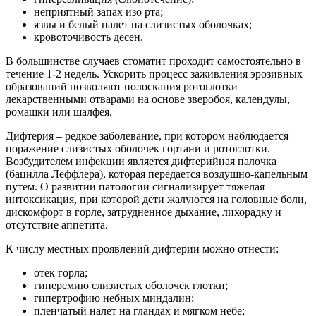
неприятный запах изо рта;
язвы и белый налет на слизистых оболочках;
кровоточивость десен.
В большинстве случаев стоматит проходит самостоятельно в
течение 1-2 недель. Ускорить процесс заживления эрозивных
образований позволяют полоскания ротоглотки
лекарственными отварами на основе зверобоя, календулы,
ромашки или шалфея.
Дифтерия – редкое заболевание, при котором наблюдается
поражение слизистых оболочек гортани и ротоглотки.
Возбудителем инфекции является дифтерийная палочка
(бацилла Леффлера), которая передается воздушно-капельным
путем. О развитии патологии сигнализирует тяжелая
интоксикация, при которой дети жалуются на головные боли,
дискомфорт в горле, затрудненное дыхание, лихорадку и
отсутствие аппетита.
К числу местных проявлений дифтерии можно отнести:
отек горла;
гиперемию слизистых оболочек глотки;
гипертрофию небных миндалин;
пленчатый налет на гландах и мягком небе;