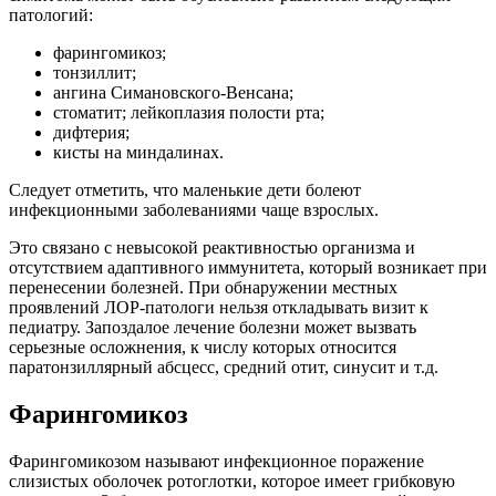
патологий:
фарингомикоз;
тонзиллит;
ангина Симановского-Венсана;
стоматит; лейкоплазия полости рта;
дифтерия;
кисты на миндалинах.
Следует отметить, что маленькие дети болеют
инфекционными заболеваниями чаще взрослых.
Это связано с невысокой реактивностью организма и
отсутствием адаптивного иммунитета, который возникает при
перенесении болезней. При обнаружении местных
проявлений ЛОР-патологи нельзя откладывать визит к
педиатру. Запоздалое лечение болезни может вызвать
серьезные осложнения, к числу которых относится
паратонзиллярный абсцесс, средний отит, синусит и т.д.
Фарингомикоз
Фарингомикозом называют инфекционное поражение
слизистых оболочек ротоглотки, которое имеет грибковую