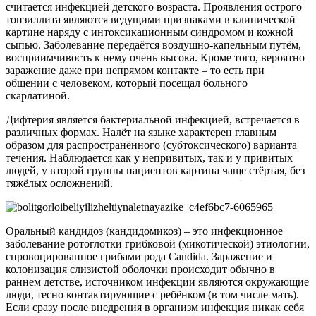
считается инфекцией детского возраста. Проявления острого
тонзиллита являются ведущими признаками в клинической
картине наряду с интоксикационным синдромом и кожной
сыпью. Заболевание передаётся воздушно-капельным путём,
восприимчивость к нему очень высока. Кроме того, вероятно
заражение даже при непрямом контакте – то есть при
общении с человеком, который посещал больного
скарлатиной.
Дифтерия является бактериальной инфекцией, встречается в
различных формах. Налёт на языке характерен главным
образом для распространённого (субтоксического) варианта
течения. Наблюдается как у непривитых, так и у привитых
людей, у второй группы пациентов картина чаще стёртая, без
тяжёлых осложнений.
Оральный кандидоз (кандидомикоз) – это инфекционное
заболевание ротоглотки грибковой (микотической) этиологии,
спровоцированное грибами рода Candida. Заражение и
колонизация слизистой оболочки происходит обычно в
раннем детстве, источником инфекции являются окружающие
люди, тесно контактирующие с ребёнком (в том числе мать).
Если сразу после внедрения в организм инфекция никак себя