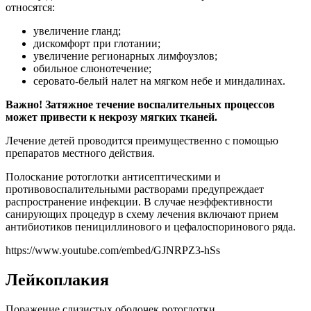
относятся:
увеличение гланд;
дискомфорт при глотании;
увеличение регионарных лимфоузлов;
обильное слюнотечение;
серовато-белый налет на мягком небе и миндалинах.
Важно! Затяжное течение воспалительных процессов
может привести к некрозу мягких тканей.
Лечение детей проводится преимущественно с помощью
препаратов местного действия.
Полоскание ротоглотки антисептическими и
противовоспалительными растворами предупреждает
распространение инфекции. В случае неэффективности
санирующих процедур в схему лечения включают прием
антибиотиков пенициллинового и цефалоспоринового ряда.
https://www.youtube.com/embed/GJNRPZ3-hSs
Лейкоплакия
Поражение слизистых оболочек ротоглотки,