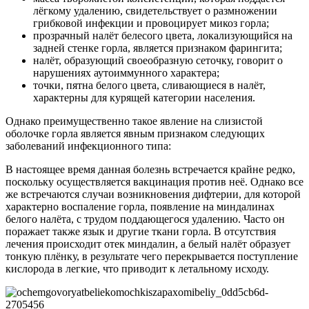
лёгкому удалению, свидетельствует о размножении
грибковой инфекции и провоцирует микоз горла;
прозрачный налёт белесого цвета, локализующийся на
задней стенке горла, является признаком фарингита;
налёт, образующий своеобразную сеточку, говорит о
нарушениях аутоиммунного характера;
точки, пятна белого цвета, сливающиеся в налёт,
характерны для курящей категории населения.
Однако преимущественно такое явление на слизистой
оболочке горла является явным признаком следующих
заболеваний инфекционного типа:
В настоящее время данная болезнь встречается крайне редко,
поскольку осуществляется вакцинация против неё. Однако все
же встречаются случаи возникновения дифтерии, для которой
характерно воспаление горла, появление на миндалинах
белого налёта, с трудом поддающегося удалению. Часто он
поражает также язык и другие ткани горла. В отсутствия
лечения происходит отек миндалин, а белый налёт образует
тонкую плёнку, в результате чего перекрывается поступление
кислорода в легкие, что приводит к летальному исходу.