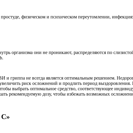
простуде, физическом и психическом переутомлении, инфекциях 
утрь организма они не проникают, распределяются по слизистой
b.
ВИ и гриппа не всегда является оптимальным решением. Недоро
 увеличить риск осложнений и продлить период выздоровления.
 чтобы выбрать оптимальное средство, соответствующее индиви
ть рекомендуемую дозу, чтобы избежать возможных осложнений
 С»