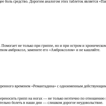
боль средство. Дорогим аналогом этих таблеток является «Па
Помогает не только при гриппе, но и при остром и хроническом
вом амброксол, замените его «Амброксолом» и не кашляйте.
веренного временем «Ремантадина» с одноименным действующим
переносить грипп на ногах — не только неэтично по отношению 
ительно болеть в наши дни — слишком дорогое неудовольствие.