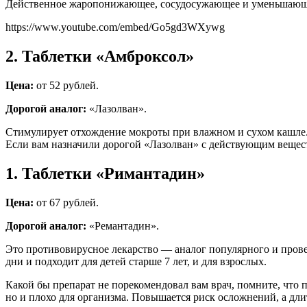
Действенное жаропонижающее, сосудосужающее и уменьшающее 
https://www.youtube.com/embed/Go5gd3WXywg
2. Таблетки «Амброксол»
Цена:
от 52 рублей.
Дорогой аналог:
«Лазолван».
Стимулирует отхождение мокроты при влажном и сухом кашле. 
Если вам назначили дорогой «Лазолван» с действующим вещест
1. Таблетки «Римантадин»
Цена:
от 67 рублей.
Дорогой аналог:
«Ремантадин».
Это противовирусное лекарство — аналог популярного и про
дни и подходит для детей старше 7 лет, и для взрослых.
Какой бы препарат не порекомендовал вам врач, помните, что 
но и плохо для организма. Повышается риск осложнений, а дл