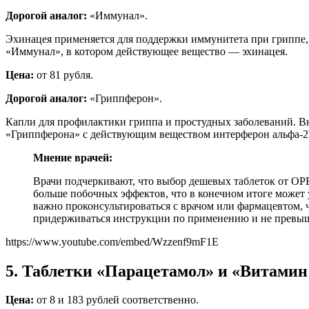
Дорогой аналог:
«Иммунал».
Эхинацея применяется для поддержки иммунитета при гриппе, 
«Иммунал», в котором действующее вещество — эхинацея.
Цена:
от 81 рубля.
Дорогой аналог:
«Гриппферон».
Капли для профилактики гриппа и простудных заболеваний. Вн
«Гриппферона» с действующим веществом интерферон альфа-2
Мнение врачей:
Врачи подчеркивают, что выбор дешевых таблеток от ОР
больше побочных эффектов, что в конечном итоге может
важно проконсультироваться с врачом или фармацевтом,
придерживаться инструкции по применению и не превыша
https://www.youtube.com/embed/Wzzenf9mF1E
5. Таблетки «Парацетамол» и «Витамин
Цена:
от 8 и 183 рублей соответственно.