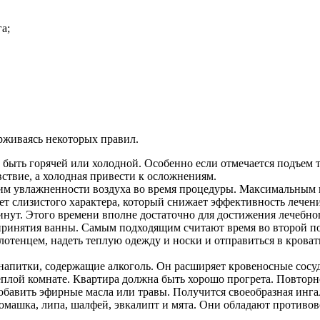
а;
ерживаясь некоторых правил.
быть горячей или холодной. Особенно если отмечается подъем т
вствие, а холодная привести к осложнениям.
м увлажненности воздуха во время процедуры. Максимальным п
ет слизистого характера, который снижает эффективность лечен
минут. Этого времени вполне достаточно для достижения лечебно
принятия ванны. Самым подходящим считают время во второй по
лотенцем, надеть теплую одежду и носки и отправиться в крова
напитки, содержащие алкоголь. Он расширяет кровеносные сосуд
плой комнате. Квартира должна быть хорошо прогрета. Повторн
бавить эфирные масла или травы. Получится своеобразная ингал
к ромашка, липа, шалфей, эвкалипт и мята. Они обладают прот