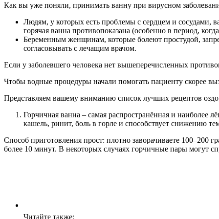
Как вы уже поняли, принимать ванну при вирусном заболеван
Людям, у которых есть проблемы с сердцем и сосудами, 
горячая ванна противопоказана (особенно в период, когд
Беременным женщинам, которые болеют простудой, запре
согласовывать с лечащим врачом.
Если у заболевшего человека нет вышеперечисленных противопо
Чтобы водные процедуры начали помогать пациенту скорее выз
Представляем вашему вниманию список лучших рецептов оздо
Горчичная ванна – самая распространённая и наиболее лё
кашель, ринит, боль в горле и способствует снижению те
Способ приготовления прост: плотно заворачиваете 100–200 гра
более 10 минут. В некоторых случаях горчичные пары могут с
Читайте также: