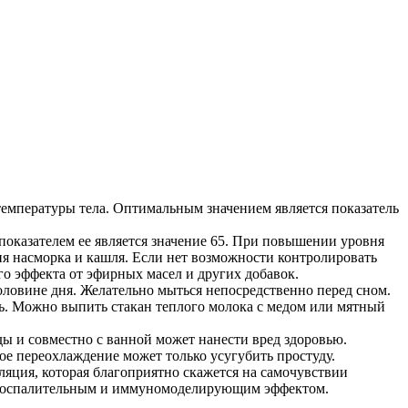
емпературы тела. Оптимальным значением является показатель
оказателем ее является значение 65. При повышении уровня
ия насморка и кашля. Если нет возможности контролировать
го эффекта от эфирных масел и других добавок.
ловине дня. Желательно мыться непосредственно перед сном.
ть. Можно выпить стакан теплого молока с медом или мятный
ы и совместно с ванной может нанести вред здоровью.
ое переохлаждение может только усугубить простуду.
яция, которая благоприятно скажется на самочувствии
ивовоспалительным и иммуномоделирующим эффектом.