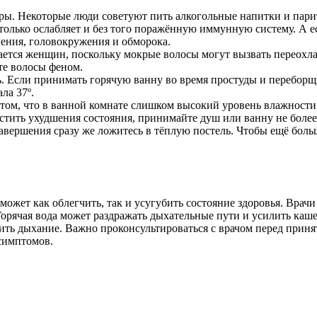
ы. Некоторые люди советуют пить алкогольные напитки и парит
н только ослабляет и без того поражённую иммунную систему. А
ления, головокружения и обморока.
ается женщин, поскольку мокрые волосы могут вызвать переохла
те волосы феном.
. Если принимать горячую ванну во время простуды и переборщ
ла 37º.
 том, что в ванной комнате слишком высокий уровень влажности, 
стить ухудшения состояния, принимайте душ или ванну не более
авершения сразу же ложитесь в тёплую постель. Чтобы ещё больш
ожет как облегчить, так и усугубить состояние здоровья. Врачи
рячая вода может раздражать дыхательные пути и усилить каше
ить дыхание. Важно проконсультироваться с врачом перед прин
симптомов.