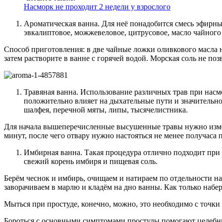
Насморк не проходит 2 недели у взрослого
Ароматическая ванна. Для неё понадобится смесь эфирны
эвкалиптовое, можжевеловое, цитрусовое, масло чайного 
Способ приготовления: в две чайные ложки оливкового масла 
затем растворите в ванне с горячей водой. Морская соль не п
Травяная ванна. Использование различных трав при насм
положительно влияет на дыхательные пути и значительно
шалфея, перечной мяты, липы, тысячелистника.
Для начала вышеперечисленные высушенные травы нужно измель
минут, после чего отвару нужно настояться не менее получас
Имбирная ванна. Такая процедура отлично подходит при 
свежий корень имбиря и пищевая соль.
Берём чеснок и имбирь, очищаем и натираем по отдельности н
заворачиваем в марлю и кладём на дно ванны. Как только набе
Мыться при простуде, конечно, можно, это необходимо с точк
Бороться с основными симптомами простуды помогают целебны