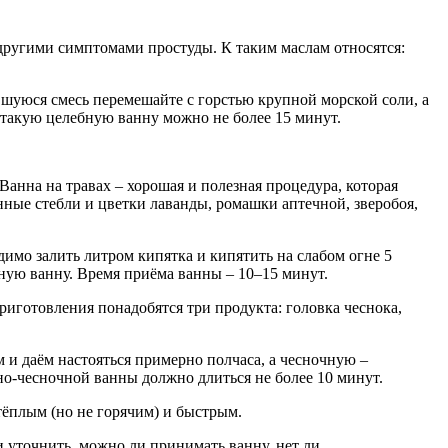
другими симптомами простуды. К таким маслам относятся:
вшуюся смесь перемешайте с горстью крупной морской соли, а
 такую целебную ванну можно не более 15 минут.
анна на травах – хорошая и полезная процедура, которая
ные стебли и цветки лаванды, ромашки аптечной, зверобоя,
мо залить литром кипятка и кипятить на слабом огне 5
ную ванну. Время приёма ванны – 10–15 минут.
риготовления понадобятся три продукта: головка чеснока,
 и даём настояться примерно полчаса, а чесночную –
но-чесночной ванны должно длиться не более 10 минут.
тёплым (но не горячим) и быстрым.
 уточнить, можно ли принимать ванну, нет ли