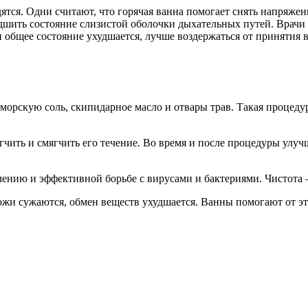
тся. Одни считают, что горячая ванна помогает снять напряжен
удшить состояние слизистой оболочки дыхательных путей. Врач
 и общее состояние ухудшается, лучше воздержаться от принятия
морскую соль, скипидарное масло и отвары трав. Такая процеду
гчить и смягчить его течение. Во время и после процедуры улу
нию и эффективной борьбе с вирусами и бактериями. Чистота –
кожи сужаются, обмен веществ ухудшается. Ванны помогают от эт