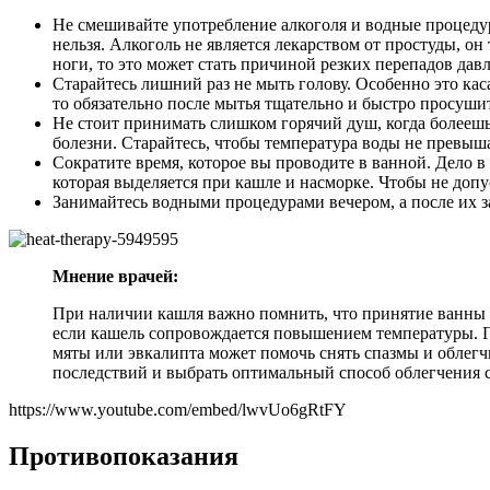
Не смешивайте употребление алкоголя и водные процедур
нельзя. Алкоголь не является лекарством от простуды, о
ноги, то это может стать причиной резких перепадов дав
Старайтесь лишний раз не мыть голову. Особенно это кас
то обязательно после мытья тщательно и быстро просуши
Не стоит принимать слишком горячий душ, когда болеешь
болезни. Старайтесь, чтобы температура воды не превыша
Сократите время, которое вы проводите в ванной. Дело в
которая выделяется при кашле и насморке. Чтобы не допу
Занимайтесь водными процедурами вечером, а после их з
Мнение врачей:
При наличии кашля важно помнить, что принятие ванны м
если кашель сопровождается повышением температуры. Го
мяты или эвкалипта может помочь снять спазмы и облегч
последствий и выбрать оптимальный способ облегчения 
https://www.youtube.com/embed/lwvUo6gRtFY
Противопоказания