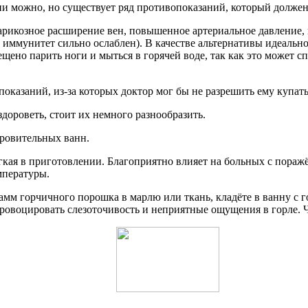
ии можно, но существует ряд противопоказаний, который долже
варикозное расширение вен, повышенное артериальное давление,
а иммунитет сильно ослаблен). В качестве альтернативы идеальн
щено парить ноги и мыться в горячей воде, так как это может
казаний, из-за которых доктор мог бы не разрешить ему купать
дороветь, стоит их немного разнообразить.
ровительных ванн.
гкая в приготовлении. Благоприятно влияет на больных с поражё
мпературы.
мм горчичного порошка в марлю или ткань, кладёте в ванну с го
провоцировать слезоточивость и неприятные ощущения в горле. 