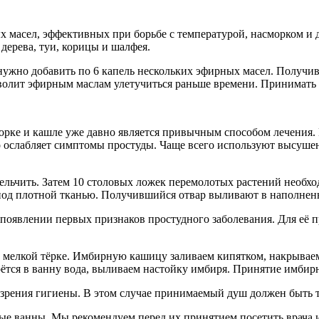
х масел, эффективных при борьбе с температурой, насморком и 
дерева, туи, корицы и шалфея.
нужно добавить по 6 капель нескольких эфирных масел. Получи
озволит эфирным маслам улетучиться раньше времени. Принимать
орке и кашле уже давно является привычным способом лечения. В
 ослабляет симптомы простуды. Чаще всего используют высушен
чить. Затем 10 столовых ложек перемолотых растений необходи
а под плотной тканью. Получившийся отвар выливают в наполнен
появлении первых признаков простудного заболевания. Для её п
а мелкой тёрке. Имбирную кашицу заливаем кипятком, накрываем
рётся в ванну вода, выливаем настойку имбиря. Принятие имбир
и зрения гигиены. В этом случае принимаемый душ должен быть 
е ванны. Мы рекомендуем перед их принятием посетить врача и