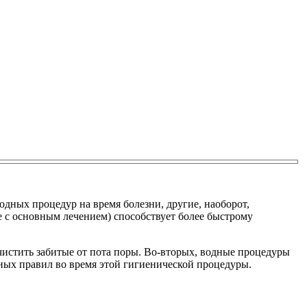
дных процедур на время болезни, другие, наоборот,
е с основным лечением) способствует более быстрому
чистить забитые от пота поры. Во-вторых, водные процедуры
ных правил во время этой гигиенической процедуры.