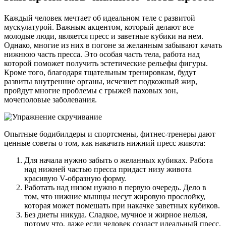
Каждый человек мечтает об идеальном теле с развитой
мускулатурой. Важным акцентом, который делают все
молодые люди, является пресс и заветные кубики на нем.
Однако, многие из них в погоне за желанным забывают качать
нижнюю часть пресса. Это особая часть тела, работа над
которой поможет получить эстетические рельефы фигуры.
Кроме того, благодаря тщательным тренировкам, будут
развиты внутренние органы, исчезнет подкожный жир,
пройдут многие проблемы с грыжей паховых зон,
мочеполовые заболевания.
Опытные бодибилдеры и спортсмены, фитнес-тренеры дают
ценные советы о том, как накачать нижний пресс живота:
Для начала нужно забыть о желанных кубиках. Работа
над нижней частью пресса придаст низу живота
красивую V-образную форму.
Работать над низом нужно в первую очередь. Дело в
том, что нижние мышцы несут жировую прослойку,
которая может помешать при накачке заветных кубиков.
Без диеты никуда. Сладкое, мучное и жирное нельзя,
потому что, даже если человек создаст идеальный пресс,