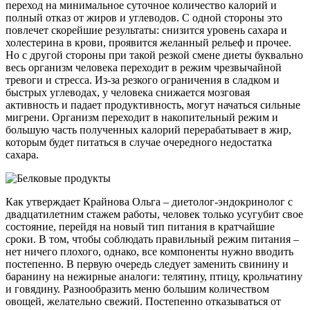
переход на минимальное суточное количество калорий и
полный отказ от жиров и углеводов. С одной стороны это
повлечет скорейшие результаты: снизится уровень сахара и
холестерина в крови, проявится желанный рельеф и прочее.
Но с другой стороны при такой резкой смене диеты буквально
весь организм человека переходит в режим чрезвычайной
тревоги и стресса. Из-за резкого ограничения в сладком и
быстрых углеводах, у человека снижается мозговая
активность и падает продуктивность, могут начаться сильные
мигрени. Организм переходит в накопительный режим и
большую часть полученных калорий перерабатывает в жир,
которым будет питаться в случае очередного недостатка
сахара.
Как утверждает Крайнова Ольга – диетолог-эндокринолог с
двадцатилетним стажем работы, человек только усугубит свое
состояние, перейдя на новый тип питания в кратчайшие
сроки. В том, чтобы соблюдать правильный режим питания –
нет ничего плохого, однако, все компоненты нужно вводить
постепенно. В первую очередь следует заменить свинину и
баранину на нежирные аналоги: телятину, птицу, крольчатину
и говядину. Разнообразить меню большим количеством
овощей, желательно свежий. Постепенно отказываться от