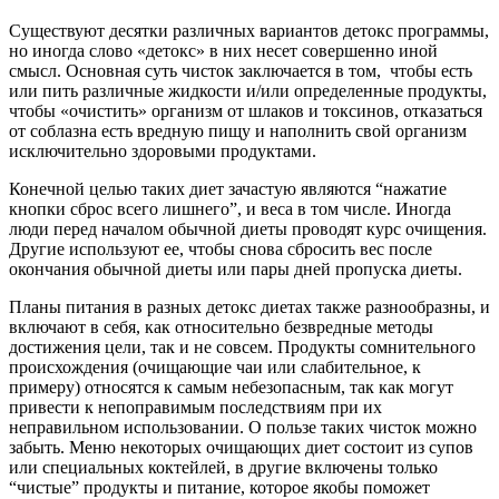
Существуют десятки различных вариантов детокс программы,
но иногда слово «детокс» в них несет совершенно иной
смысл. Основная суть чисток заключается в том, чтобы есть
или пить различные жидкости и/или определенные продукты,
чтобы «очистить» организм от шлаков и токсинов, отказаться
от соблазна есть вредную пищу и наполнить свой организм
исключительно здоровыми продуктами.
Конечной целью таких диет зачастую являются “нажатие
кнопки сброс всего лишнего”, и веса в том числе. Иногда
люди перед началом обычной диеты проводят курс очищения.
Другие используют ее, чтобы снова сбросить вес после
окончания обычной диеты или пары дней пропуска диеты.
Планы питания в разных детокс диетах также разнообразны, и
включают в себя, как относительно безвредные методы
достижения цели, так и не совсем. Продукты сомнительного
происхождения (очищающие чаи или слабительное, к
примеру) относятся к самым небезопасным, так как могут
привести к непоправимым последствиям при их
неправильном использовании. О пользе таких чисток можно
забыть. Меню некоторых очищающих диет состоит из супов
или специальных коктейлей, в другие включены только
“чистые” продукты и питание, которое якобы поможет