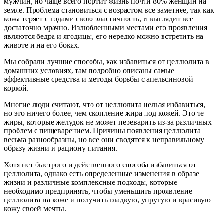
мужчин, но чаще всего портит жизнь почти 80% женщин на
земле. Проблема становиться с возрастом все заметнее, так как
кожа теряет с годами свою эластичность, и выглядит все
достаточно мрачно. Излюбленными местами его проявления
являются бедра и ягодицы, его нередко можно встретить на
животе и на его боках.
Мы собрали лучшие способы, как избавиться от целлюлита в
домашних условиях, там подробно описаны самые
эффективные средства и методы борьбы с апельсиновой
коркой.
Многие люди считают, что от целлюлита нельзя избавиться,
но это ничего более, чем скопление жира под кожей. Это те
жиры, которые желудок не может переварить из-за различных
проблем с пищеварением. Причины появления целлюлита
весьма разнообразны, но все они сводятся к неправильному
образу жизни и рациону питания.
Хотя нет быстрого и действенного способа избавиться от
целлюлита, однако есть определенные изменения в образе
жизни и различные комплексные подходы, которые
необходимо предпринять, чтобы уменьшить проявление
целлюлита на коже и получить гладкую, упругую и красивую
кожу своей мечты.