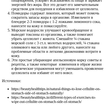
пищеварения, ускоряет всасываемость пищи и заряжает
энергией без жира. Все это делает его замечательным
средством для похудения и избавления от целлюлита.
Помидоры содержат ликопин, который может помочь
сократить запасы жира в организме. Измельчите в
блендере 2-3 помидора с 1-2 ложками лимонного сока,
нанесите на кожу и помассируйте.
Морские водоросли улучшают кровообращение и
выводят токсины из организма, а также помогают
убрать целлюлит с живота. Смешайте ¼ стакана
морской соли с 3 ст.л. молотых водорослей, ¼ стакана
оливкового масла или любого другого, нанесите на
проблемные области и легкими движениями вотрите в
кожу.
Эти простые убирающие апельсиновую корку советы и
рецепты, а также некоторые изменения в образе жизни
и физические упражнения могут уменьшить проявление
целлюлита или избавят от него вовсе.
Источники:
https://beautyhealthtips.in/natural-things-to-lose-cellulite-on-
stomach-side-of-stomach-naturally/
https://beautyhealthtips.in/different-types-of-exercises-to-
wipe-out-cellulite-on-stomach-side-of-stomach/