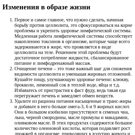
Изменения в образе жизни
Первое и самое главное, что нужно сделать, начиная
борьбу против целлюлита, это сфокусироваться на корне
проблемы и укрепить здоровье лимфатической системы.
Медленная работа лимфатической системы способствует
накоплению токсинов в организме, которые чаще всего
задерживаются в жире, что проявляется в виде
целлюлита на теле. Решением этой проблемы будут
достаточное потребление жидкости, сбалансированное
питание и лимфодренажный массаж.
Очищение печени – это тоже важный шаг для снижения
видимости целлюлита и уменьшая жировых отложений.
Кушайте пищу, улучшающую здоровье печени: клюкву,
брокколи, лимонный сок в теплой воде, яйца и т.д.
Избавьтесь от пристрастия к фаст фуду, ведь такая еда
перегружает печень и замедляет обмен веществ.
Удалите из рациона питания насыщенные и транс-жиры
и добавьте в него больше омега-3, 6 и 9 жирных кислот.
Они в большом изобилии присутствуют в семенах чиа,
льна, черной смородины, масле примулы и макадамии,
оливковом масле. В этих продуктах содержится большое
количество олеиновой кислоты, которая подавляет рост
дрожжей в организме, приводящих к вздутию живота и