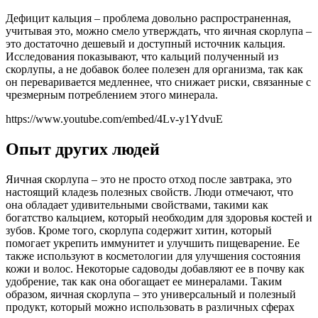
Дефицит кальция – проблема довольно распространенная,
учитывая это, можно смело утверждать, что яичная скорлупа –
это достаточно дешевый и доступный источник кальция.
Исследования показывают, что кальций полученный из
скорлупы, а не добавок более полезен для организма, так как
он переваривается медленнее, что снижает риски, связанные с
чрезмерным потреблением этого минерала.
https://www.youtube.com/embed/4Lv-y1YdvuE
Опыт других людей
Яичная скорлупа – это не просто отход после завтрака, это
настоящий кладезь полезных свойств. Люди отмечают, что
она обладает удивительными свойствами, такими как
богатство кальцием, который необходим для здоровья костей и
зубов. Кроме того, скорлупа содержит хитин, который
помогает укрепить иммунитет и улучшить пищеварение. Ее
также используют в косметологии для улучшения состояния
кожи и волос. Некоторые садоводы добавляют ее в почву как
удобрение, так как она обогащает ее минералами. Таким
образом, яичная скорлупа – это универсальный и полезный
продукт, который можно использовать в различных сферах