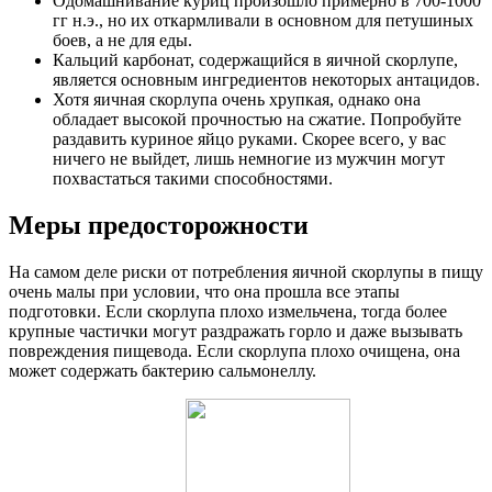
Одомашнивание куриц произошло примерно в 700-1000
гг н.э., но их откармливали в основном для петушиных
боев, а не для еды.
Кальций карбонат, содержащийся в яичной скорлупе,
является основным ингредиентов некоторых антацидов.
Хотя яичная скорлупа очень хрупкая, однако она
обладает высокой прочностью на сжатие. Попробуйте
раздавить куриное яйцо руками. Скорее всего, у вас
ничего не выйдет, лишь немногие из мужчин могут
похвастаться такими способностями.
Меры предосторожности
На самом деле риски от потребления яичной скорлупы в пищу
очень малы при условии, что она прошла все этапы
подготовки. Если скорлупа плохо измельчена, тогда более
крупные частички могут раздражать горло и даже вызывать
повреждения пищевода. Если скорлупа плохо очищена, она
может содержать бактерию сальмонеллу.