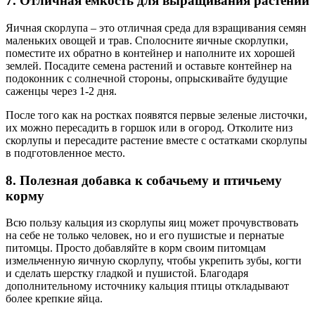
7. Отличная емкость для выращивания растений
Яичная скорлупа – это отличная среда для взращивания семян
маленьких овощей и трав. Сполосните яичные скорлупки,
поместите их обратно в контейнер и наполните их хорошей
землей. Посадите семена растений и оставьте контейнер на
подоконник с солнечной стороны, опрыскивайте будущие
саженцы через 1-2 дня.
После того как на ростках появятся первые зеленые листочки,
их можно пересадить в горшок или в огород. Отколите низ
скорлупы и пересадите растение вместе с остатками скорлупы
в подготовленное место.
8. Полезная добавка к собачьему и птичьему
корму
Всю пользу кальция из скорлупы яиц может прочувствовать
на себе не только человек, но и его пушистые и пернатые
питомцы. Просто добавляйте в корм своим питомцам
измельченную яичную скорлупу, чтобы укрепить зубы, когти
и сделать шерстку гладкой и пушистой. Благодаря
дополнительному источнику кальция птицы откладывают
более крепкие яйца.