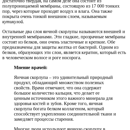
достаточно твердая, на самом деле она состоит из
полупроницаемой мембраны, состоящую из 17 000 тонких
пор, через которые проходят воздух и влага. Она также
покрыта очень тонкой внешним слоем, называемым
кутикулой.
Остальные два слоя яичной скорлупы называются внешней и
внутренней мембранами. Эти гладкие, прозрачные мембраны
состоят из белков, они очень эластичные и крепкие. Обе
предназначены для защиты желтка от бактерий. Одним из
белков, образующих эти слои, является кератин, который есть
в человеческом волосе и роге носорога.
Мнение врачей:
Яичная скорлупа – это удивительный природный
продукт, обладающий множеством полезных
свойств. Врачи отмечают, что она содержит
большое количество кальция, что делает ее
ценным источником этого важного минерала для
здоровья костей и зубов. Кроме того, яичная
скорлупа богата белком коллагеном, который
способствует укреплению соединительной ткани и
замедляет процессы старения.
Многие люди используют яичную скорлупу в