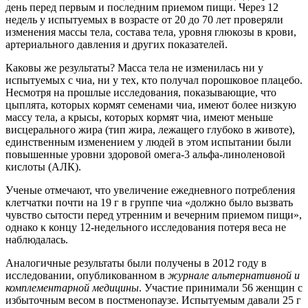
день перед первым и последним приемом пищи. Через 12
недель у испытуемых в возрасте от 20 до 70 лет проверяли
изменения массы тела, состава тела, уровня глюкозы в крови,
артериального давления и других показателей.
Каковы же результаты? Масса тела не изменилась ни у
испытуемых с чиа, ни у тех, кто получал порошковое плацебо.
Несмотря на прошлые исследования, показывающие, что
цыплята, которых кормят семенами чиа, имеют более низкую
массу тела, а крысы, которых кормят чиа, имеют меньше
висцерального жира (тип жира, лежащего глубоко в животе),
единственным изменением у людей в этом испытании были
повышенные уровни здоровой омега-3 альфа-линоленовой
кислоты (АЛК).
Ученые отмечают, что увеличение ежедневного потребления
клетчатки почти на 19 г в группе чиа «должно было вызвать
чувство сытости перед утренним и вечерним приемом пищи»,
однако к концу 12-недельного исследования потеря веса не
наблюдалась.
Аналогичные результаты были получены в 2012 году в
исследовании, опубликованном в
журнале альтернативной и
комплементарной медицины
. Участие принимали 56 женщин с
избыточным весом в постменопаузе. Испытуемым давали 25 г