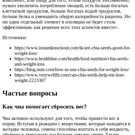
компонент, или пищу для того, чтобы похудеть. Несомненно,
нужно увеличить потребление овощей, есть больше богатых
клетчаткой продуктов, больше богатых водой продуктов,
больше белка и уменьшить общую калорийность рациона. Но
ни один отдельный элемент в изоляции не будет столь
эффективным, как решение всех этих аспектов вместе».
Источники:
https://www.instantknockout.com/ik/are-chia-seeds-good-for-
weight-loss/
https://www.healthline.com/health/food-nutrition/chia-seeds-
and-weight-loss
https://blog.nuts.com/how-to-use-chia-seeds-for-weight-loss/
https://www.verywellfit.com/can-chia-seeds-help-me-lose-
weight-2223387
Частые вопросы
Как чиа помогает сбросить вес?
Чиа активно используют для того, чтобы привести вес в
норму. Вступая в реакцию с веществами, которые находятся в
желудке человека, семена способны впитать в себя жидкость,
объёмом в двенадцать раз больше, чем вес семян. Таким