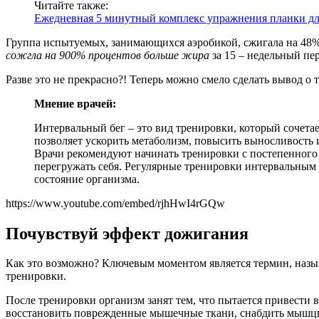
Читайте также:
Ежедневная 5 минутный комплекс упражнения планки дл
Группа испытуемых, занимающихся аэробикой, сжигала на 48
сожгла на 900% процентов больше жира
за 15 – недельный пер
Разве это не прекрасно?! Теперь можно смело сделать вывод о 
Мнение врачей:
Интервальный бег – это вид тренировки, который сочета
позволяет ускорить метаболизм, повысить выносливость 
Врачи рекомендуют начинать тренировки с постепенного
перегружать себя. Регулярные тренировки интервальным
состояние организма.
https://www.youtube.com/embed/rjhHwI4rGQw
Почувствуй эффект дожигания
Как это возможно? Ключевым моментом является термин, наз
тренировки.
После тренировки организм занят тем, что пытается привести в
восстановить поврежденные мышечные ткани, снабдить мышцы