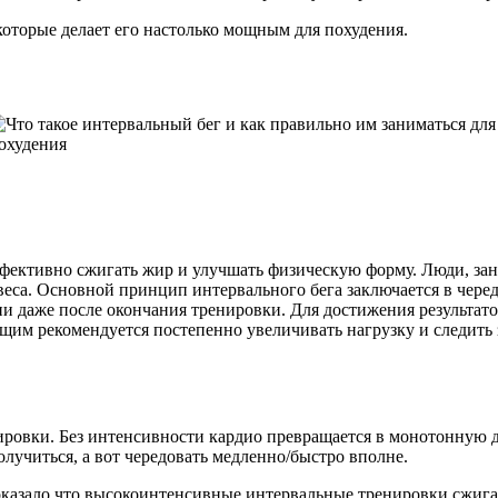
которые делает его настолько мощным для похудения.
эффективно сжигать жир и улучшать физическую форму. Люди, з
еса. Основной принцип интервального бега заключается в чере
ии даже после окончания тренировки. Для достижения результат
щим рекомендуется постепенно увеличивать нагрузку и следить
ровки. Без интенсивности кардио превращается в монотонную дл
олучиться, а вот чередовать медленно/быстро вполне.
казало что высокоинтенсивные интервальные тренировки сжигаю