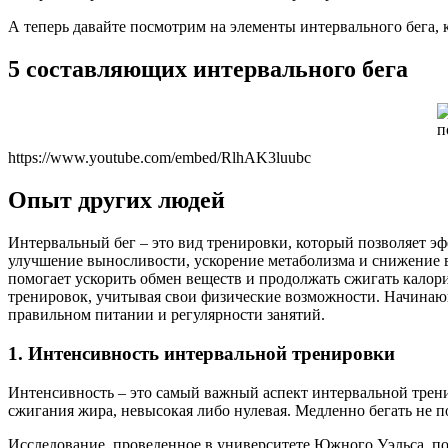
А теперь давайте посмотрим на элементы интервального бега, 
5 составляющих интервального бега
https://www.youtube.com/embed/RlhAK3luubc
Опыт других людей
Интервальный бег – это вид тренировки, который позволяет 
улучшение выносливости, ускорение метаболизма и снижение в
помогает ускорить обмен веществ и продолжать сжигать калор
тренировок, учитывая свои физические возможности. Начинаю
правильном питании и регулярности занятий.
1. Интенсивность интервальной тренировки
Интенсивность – это самый важный аспект интервальной трени
сжигания жира, невысокая либо нулевая. Медленно бегать не п
Исследование, проведенное в университете Южного Уэльса, по