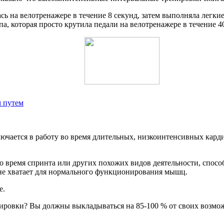
сь на велотренажере в течение 8 секунд, затем выполняла легки
ппа, которая просто крутила педали на велотренажере в течение 
м путем
лючается в работу во время длительных, низкоинтенсивных карди
во время спринта или других похожих видов деятельности, спос
а не хватает для нормального функционирования мышц.
е.
нировки? Вы должны выкладываться на 85-100 % от своих возмож