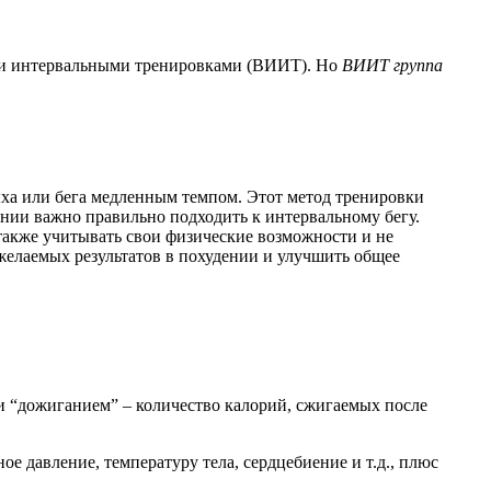
ми интервальными тренировками (ВИИТ). Но
ВИИТ группа
ыха или бега медленным темпом. Этот метод тренировки
ении важно правильно подходить к интервальному бегу.
также учитывать свои физические возможности и не
желаемых результатов в похудении и улучшить общее
и “дожиганием” – количество калорий, сжигаемых после
е давление, температуру тела, сердцебиение и т.д., плюс