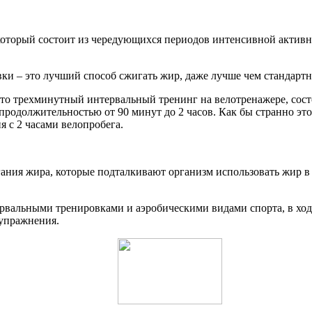
оторый состоит из чередующихся периодов интенсивной активнос
ки – это лучший способ сжигать жир, даже лучше чем стандарт
то трехминутный интервальный тренинг на велотренажере, состо
продолжительностью от 90 минут до 2 часов. Как бы странно это
я с 2 часами велопробега.
ния жира, которые подталкивают организм использовать жир в к
рвальными тренировками и аэробическими видами спорта, в ход
 упражнения.