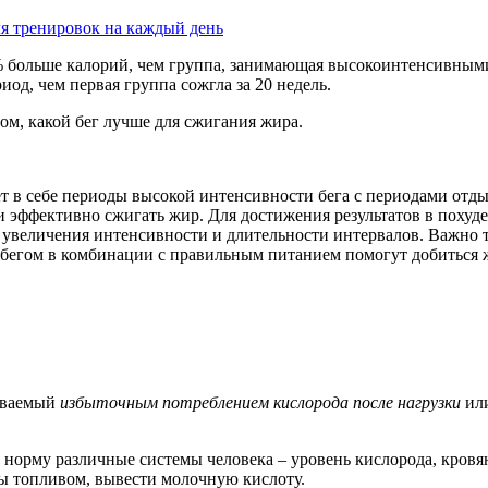
я тренировок на каждый день
% больше калорий, чем группа, занимающая высокоинтенсивны
иод, чем первая группа сожгла за 20 недель.
том, какой бег лучше для сжигания жира.
ет в себе периоды высокой интенсивности бега с периодами отд
и эффективно сжигать жир. Для достижения результатов в похуд
 увеличения интенсивности и длительности интервалов. Важно 
 бегом в комбинации с правильным питанием помогут добиться 
ываемый
избыточным потреблением кислорода после нагрузки
ил
 норму различные системы человека – уровень кислорода, кровяно
 топливом, вывести молочную кислоту.