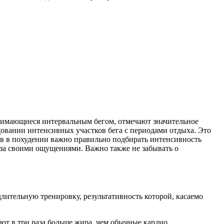
анимающиеся интервальным бегом, отмечают значительное
довании интенсивных участков бега с периодами отдыха. Это
ов в похудении важно правильно подбирать интенсивность
 за своими ощущениями. Важно также не забывать о
ительную тренировку, результативность которой, касаемо
т в три раза больше жира, чем обычные кардио.