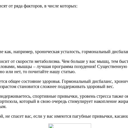
ят от ряда факторов, в числе которых:
е как, например, хроническая усталость, гормональный дисбалан
висит от скорости метаболизма. Чем больше у вас мышц, тем быс
 словами, мышцы – лучшая программа похудения! Существенную
но или нет, то почитайте нашу статью.
ся общее состояние здоровья. Гормональный дисбаланс, хрониче
озрастом становится сложнее поддерживать здоровый вес.
придерживаетесь, спортивные привычки, уровень стресса также о
тизола, который в свою очередь стимулирует накопление жира 
ым.
й, не спасет вас, если у вас имеются пагубные привычки, касаю