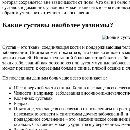
которая сохраняется вне зависимости от позы. Что бы ни было
суставов в домашних условиях может включать в себя использо
образом уменьшить отечность и воспаление.
Какие суставы наиболее уязвимы?
Сустав – это ткань, соединяющая кости и поддерживающая тел
заболеваний. Иногда может показаться, что боль возникает в
мягких тканей. Иногда к суставной боли может добавляться бо
таких заболеваний как остеопороз или аутоиммунные заболеван
может привести к серьезным болям в спине, плохой осанке и с
По последним данным боль чаще всего возникает в:
Шее и верхней части спины. Боли в шее чаще всего связа
Челюсти (например, заболевания височно-нижнечелюстно
Коленных суставах
Бедрах.
Пояснице, что чаще всего связано с воспалением в крес
невозможно отнести к симптомам других заболеваний, и
подвздошное сочленение – это «механическое соединение»
осанкой. Состояние может ухудшиться у беременных женщ
Задней части ног