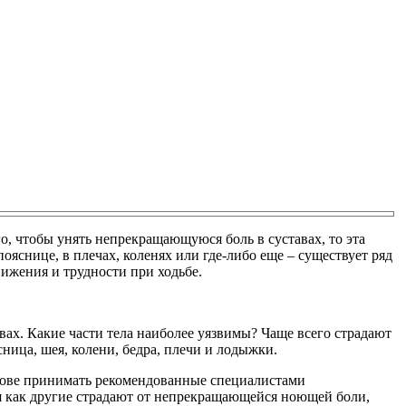
о, чтобы унять непрекращающуюся боль в суставах, то эта
ояснице, в плечах, коленях или где-либо еще – существует ряд
вижения и трудности при ходьбе.
авах. Какие части тела наиболее уязвимы? Чаще всего страдают
сница, шея, колени, бедра, плечи и лодыжки.
снове принимать рекомендованные специалистами
мя как другие страдают от непрекращающейся ноющей боли,