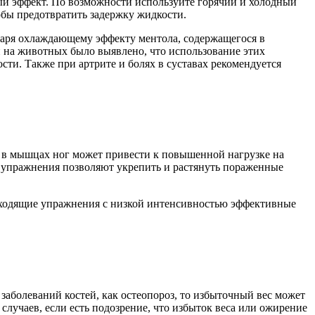
ный эффект. По возможности используйте горячий и холодный
обы предотвратить задержку жидкости.
даря охлаждающему эффекту ментола, содержащегося в
й на животных было выявлено, что использование этих
сти. Также при артрите и болях в суставах рекомендуется
ие в мышцах ног может привести к повышенной нагрузке на
е упражнения позволяют укрепить и растянуть пораженные
дходящие упражнения с низкой интенсивностью эффективные
 заболеваний костей, как остеопороз, то избыточный вес может
случаев, если есть подозрение, что избыток веса или ожирение