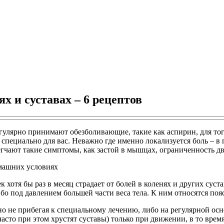
х и суставах – 6 рецептов
гулярно принимают обезболивающие, такие как аспирин, для тог
пециально для вас. Неважно где именно локализуется боль – в п
егчают такие симптомы, как застой в мышцах, ограниченность д
 хотя бы раз в месяц страдает от болей в коленях и других суст
бо под давлением большей части веса тела. К ним относятся поя
но не прибегая к специальному лечению, либо на регулярной о
сто при этом хрустят суставы) только при движении, в то вре