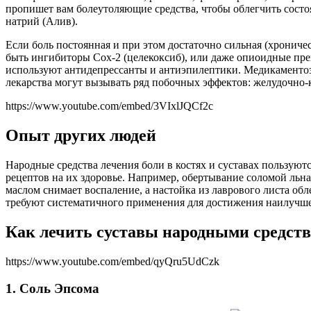
пропишет вам болеутоляющие средства, чтобы облегчить состо
натрий (Алив).
Если боль постоянная и при этом достаточно сильная (хронич
быть ингибиторы Cox-2 (целекоксиб), или даже опиоидные пре
используют антидепрессанты и антиэпилептики. Медикаментозно
лекарства могут вызывать ряд побочных эффектов: желудочно-
https://www.youtube.com/embed/3VIxlJQCf2c
Опыт других людей
Народные средства лечения боли в костях и суставах пользую
рецептов на их здоровье. Например, обертывание соломой льна
маслом снимает воспаление, а настойка из лаврового листа о
требуют систематичного применения для достижения наилучшег
Как лечить суставы народными средств
https://www.youtube.com/embed/qyQru5UdCzk
1. Соль Эпсома