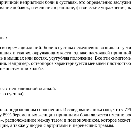
 причиной неприятной боли в суставах, это определенно заслуж
вание добавок, изменения в рационе, физические упражнения, в
о во время движений. Боли в суставах ежедневно возникают у 
 мышцах и тканях, окружающих кости, однако настоящей причино
ль в мышцах или костях, усугубляя положение. Все эти симптом
ия. Например, остеопороз характеризуется меньшей плотностью 
ложностям при ходьбе.
ны с неправильной осанкой.
го сустава)
тцово-подвздошном сочленении. Исследования показали, что у 
 у 89% беременных женщин причинами боли является именно во
, расположенное между тазом и позвоночником, которое может п
ин, а также у людей с артритами и перенесших травмы.