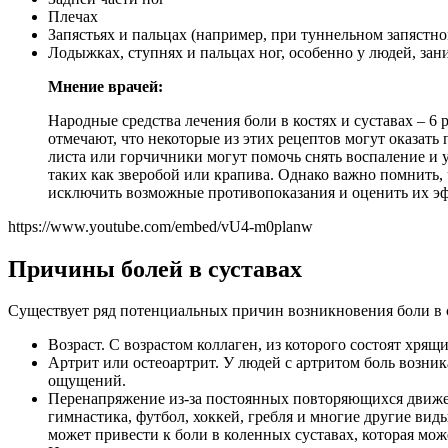
Плечах
Запястьях и пальцах (например, при туннельном запястн
Лодыжках, ступнях и пальцах ног, особенно у людей, за
Мнение врачей:
Народные средства лечения боли в костях и суставах – 
отмечают, что некоторые из этих рецептов могут оказат
листа или горчичники могут помочь снять воспаление и
таких как зверобой или крапива. Однако важно помнить,
исключить возможные противопоказания и оценить их эф
https://www.youtube.com/embed/vU4-m0planw
Причины болей в суставах
Существует ряд потенциальных причин возникновения боли в 
Возраст. С возрастом коллаген, из которого состоят хрящ
Артрит или остеоартрит. У людей с артритом боль возни
ощущений.
Перенапряжение из-за постоянных повторяющихся движени
гимнастика, футбол, хоккей, гребля и многие другие ви
может привести к боли в коленных суставах, которая мож