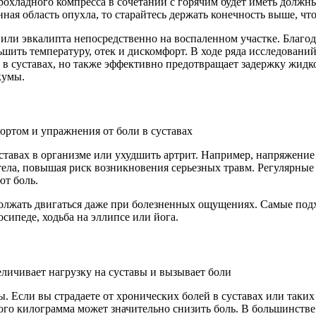
прохладного компресса в сочетании с горячим будет иметь долж
ая область опухла, то старайтесь держать конечность выше, чт
или эвкалипта непосредственно на воспаленном участке. Благо
шить температуру, отек и дискомфорт. В ходе ряда исследовани
 в суставах, но также эффективно предотвращает задержку жидко
кумы.
суставах в организме или ухудшить артрит. Например, напряжен
тела, повышая риск возникновения серьезных травм. Регулярны
т боль.
одолжать двигаться даже при болезненных ощущениях. Самые по
лосипеде, ходьба на эллипсе или йога.
. Если вы страдаете от хронических болей в суставах или таких
ого килограмма может значительно снизить боль. В большинстве 