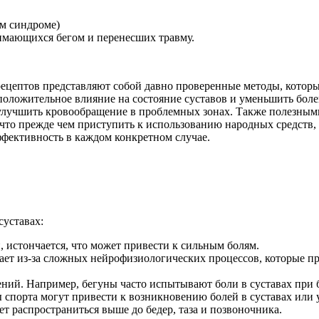
ом синдроме)
нимающихся бегом и перенесших травму.
6 рецептов представляют собой давно проверенные методы, котор
ь положительное влияние на состояние суставов и уменьшить бо
 улучшить кровообращение в проблемных зонах. Также полезными
 что прежде чем приступить к использованию народных средств,
фективность в каждом конкретном случае.
суставах:
и, истончается, что может привести к сильным болям.
кает из-за сложных нейрофизиологических процессов, которые 
й. Например, бегуны часто испытывают боли в суставах при бе
ды спорта могут привести к возникновению болей в суставах ил
ет распространиться выше до бедер, таза и позвоночника.