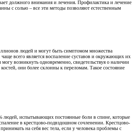
ивает должного внимания и лечения. Профилактика и лечение
анны с солью – все эти методы позволяют естественным
миллионов людей и могут быть симптомом множества
й чаще всего является воспаление суставов и окружающих их
ы могу возникнуть одновременно, свидетельствуя о наличии
костей, они более склонны к переломам. Такое состояние
77% людей, испытывающих постоянные боли в спине, которые
спаление в крестцово-подвздошном сочленении. Крестцово-
ринимать на себя вес тела, если у человека проблемы с