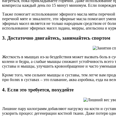
нагреться, пока прикладываете горячий. Даже использование 
компрессы каждый день по 15 минут минимум. Если поврежденн
Также помогает использование эфирного масла мяты перечной 
перечной мяте и эвкалипте, эти эфирные масла помогают умень
эфирных масел является не только народным средством от боли
использование эфирных масел ладана, мирры, апельсина и кур
3. Достаточно двигайтесь, занимайтесь спортом
Жесткость в мышцах из-за бездействия может вызвать боль в 
колени и бедра, а слабые мышцы снижают устойчивость всего 
суставы и мышцы, улучшить кровообращение и часто уменьшаю
Кроме того, чем сильнее мышцы и суставы, тем легче вам пр
при болях в суставах – это плавание, аква аэробика, езда на ве
4. Если это требуется, похудейте
Лишние пару килограмм добавляют нагрузку на кости и суставы
ускорить процесс дегенерации костной ткани. Даже потеря одн