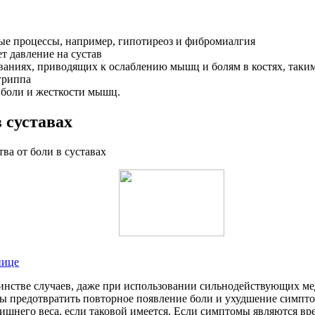
е процессы, например, гипотиреоз и фибромиалгия
т давление на сустав
ваниях, приводящих к ослаблению мышц и болям в костях, таким
гриппа
м боли и жесткости мышц.
 суставах
нице
ьшинстве случаев, даже при использовании сильнодействующих 
обы предотвратить повторное появление боли и ухудшение симпт
ишнего веса, если таковой имеется. Если симптомы являются вре