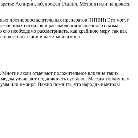
параты: Аспирин, ибупрофен (Адвил, Мотрин) или напроксен
роидных противовоспалительных препаратов (НПВП) Это могут
олезненных сигналов и расслабления мышечного спазма
 его необходимо рассматривать, как крайнюю меру, так как
ти костной ткани и даже зависимость.
ти. Многие люди отмечают положительное влияние таких
а с медом улучшают подвижность суставов. Массаж горчичным
уркумы или имбиря. Важно помнить, что народные методы