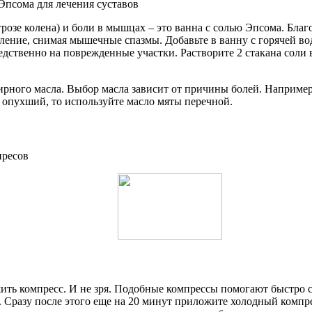
трозе колена) и боли в мышцах – это ванна с солью Эпсома. Бла
аление, снимая мышечные спазмы. Добавьте в ванну с горячей в
твенно на поврежденные участки. Растворите 2 стакана соли в 
ирного масла. Выбор масла зависит от причины болей. Например
 опухший, то используйте масло мяты перечной.
жить компресс. И не зря. Подобные компрессы помогают быстро
 Сразу после этого еще на 20 минут приложите холодный компре