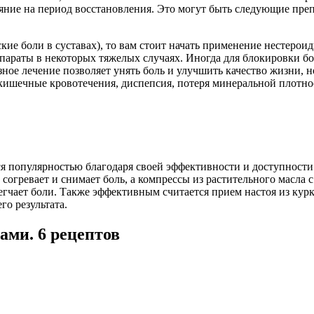
яние на период восстановления. Это могут быть следующие пре
еские боли в суставах), то вам стоит начать применение несте
параты в некоторых тяжелых случаях. Иногда для блокировки б
е лечение позволяет унять боль и улучшить качество жизни, но
кишечные кровотечения, диспепсия, потеря минеральной плотнос
тся популярностью благодаря своей эффективности и доступнос
 согревает и снимает боль, а компрессы из растительного масл
блегчает боли. Также эффективным считается прием настоя из к
о результата.
ами. 6 рецептов