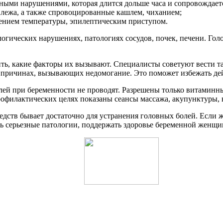
ными нарушениями, которая длится дольше часа и сопровождаетс
ежа, а также спровоцированные кашлем, чиханием;
нием температуры, эпилептическим приступом.
огических нарушениях, патологиях сосудов, почек, печени. Гол
ить, какие факторы их вызывают. Специалисты советуют вести 
 причинах, вызывающих недомогание. Это поможет избежать де
й при беременности не проводят. Разрешены только витаминн
рофилактических целях показаны сеансы массажа, акупунктуры, 
едств бывает достаточно для устранения головных болей. Если 
ь серьезные патологии, поддержать здоровье беременной женщи