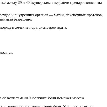
утке между 29 и 40 акушерскими неделями препарат влияет на
осудов и внутренних органов — матки, печеночных протоков,
инимать разрешено.
подход и лечение под присмотром врача.
носятся:
 в области темени. Облегчить боли поможет массаж
ь к голове в месте локализации боли. Холод уменьшает