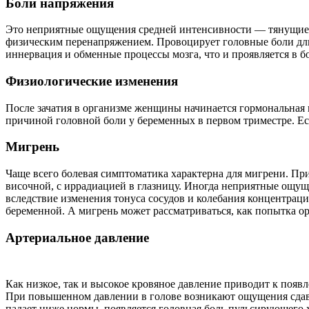
Боли напряжения
Это неприятные ощущения средней интенсивности — тянущие 
физическим перенапряжением. Провоцирует головные боли дли
иннервация и обменные процессы мозга, что и проявляется в б
Физиологические изменения
После зачатия в организме женщины начинается гормональная п
причиной головной боли у беременных в первом триместре. Есл
Мигрень
Чаще всего болевая симптоматика характерна для мигрени. Пр
височной, с иррадиацией в глазницу. Иногда неприятные ощущ
вследствие изменения тонуса сосудов и колебания концентрац
беременной. А мигрень может рассматриваться, как попытка о
Артериальное давление
Как низкое, так и высокое кровяное давление приводит к поя
При повышенном давлении в голове возникают ощущения сдавл
падает ниже нормы, появляется головная боль пульсирующего х