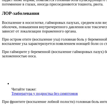
потемнение в глазах, иногда присоединяются тошнота, рвота.
ЛОР-заболевания
Воспаление в носоглотке, гайморовых пазухах, среднем или в
оболочек, повышения внутричерепного давления или токсическ
зависит от локализации пораженного органа.
При остром отите (воспаление уха) головная боль у беременно
воспаление уха характеризуется появлением ноющей боли со 
При гайморите у беременной (воспаление гайморовых пазух) бо
заложенностью носа.
Читайте также:
Температура у подростка без симптомов
При фронтите (воспаление лобной полости) головная боль инте