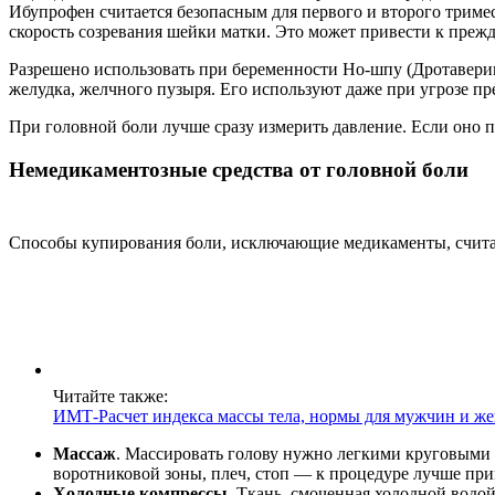
Ибупрофен считается безопасным для первого и второго тримес
скорость созревания шейки матки. Это может привести к пре
Разрешено использовать при беременности Но-шпу (Дротаверин
желудка, желчного пузыря. Его используют даже при угрозе п
При головной боли лучше сразу измерить давление. Если оно 
Немедикаментозные средства от головной боли
Способы купирования боли, исключающие медикаменты, счита
Читайте также:
ИМТ-Расчет индекса массы тела, нормы для мужчин и ж
Массаж
. Массировать голову нужно легкими круговыми д
воротниковой зоны, плеч, стоп — к процедуре лучше при
Холодные компрессы
. Ткань, смоченная холодной водо