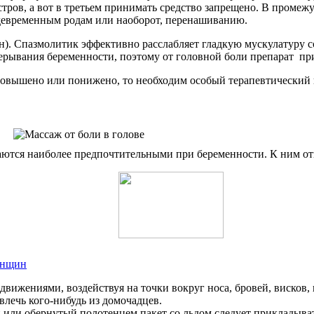
тров, а вот в третьем принимать средство запрещено. В промеж
ждевременным родам или наоборот, перенашиванию.
). Спазмолитик эффективно расслабляет гладкую мускулатуру с
рерывания беременности, поэтому от головной боли препарат пр
повышено или понижено, то необходим особый терапевтический 
ются наиболее предпочтительными при беременности. К ним от
енщин
вижениями, воздействуя на точки вокруг носа, бровей, висков,
влечь кого-нибудь из домочадцев.
й или обернутый полотенцем пакет со льдом следует прикладыват