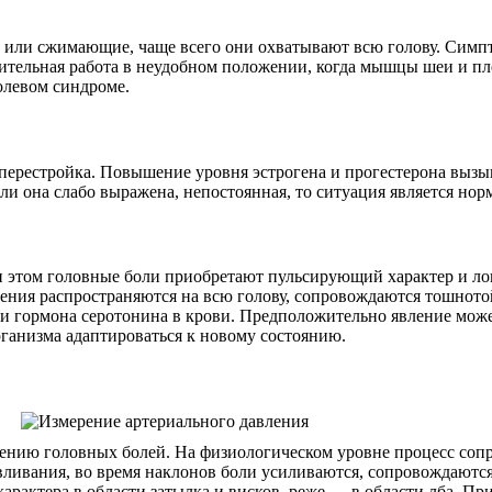
или сжимающие, чаще всего они охватывают всю голову. Симпт
тельная работа в неудобном положении, когда мышцы шеи и пле
олевом синдроме.
ерестройка. Повышение уровня эстрогена и прогестерона вызыва
и она слабо выражена, непостоянная, то ситуация является норм
и этом головные боли приобретают пульсирующий характер и ло
ения распространяются на всю голову, сопровождаются тошнотой
ии гормона серотонина в крови. Предположительно явление мож
рганизма адаптироваться к новому состоянию.
влению головных болей. На физиологическом уровне процесс соп
ивания, во время наклонов боли усиливаются, сопровождаются
арактера в области затылка и висков, реже — в области лба. Пр