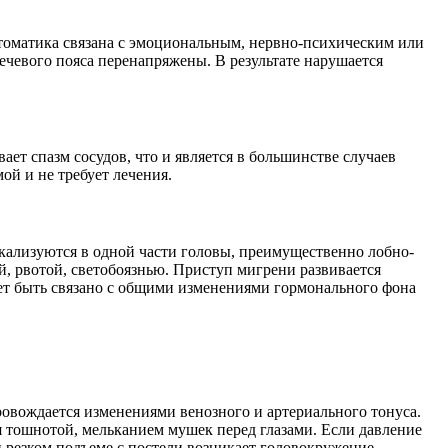
оматика связана с эмоциональным, нервно-психическим или
чевого пояса перенапряжены. В результате нарушается
ет спазм сосудов, что и является в большинстве случаев
ой и не требует лечения.
кализуются в одной части головы, преимущественно лобно-
, рвотой, светобоязнью. Приступ мигрени развивается
ет быть связано с общими изменениями гормонального фона
ровождается изменениями венозного и артериального тонуса.
 тошнотой, мельканием мушек перед глазами. Если давление
и резком подъеме с постели возникает головокружение,