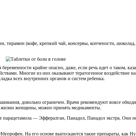
, тирамин (кофе, крепкий чай, консервы, копчености, шоколад,
беременности крайне опасно, даже, если речь идет о таком, каз
твами. Многие из них оказывают тератогенное воздействие на п
кладка всех внутренних органов и систем ребенка.
ивания, довольно ограничен. Врачи рекомендуют вовсе обходит
во жизни женщины, можно принять медикаменты.
 парацетамола — Эффералган, Панадол, Панадол экстра. Они не
Ибупрофен. На его основе выпускаются такие препараты, как Ну