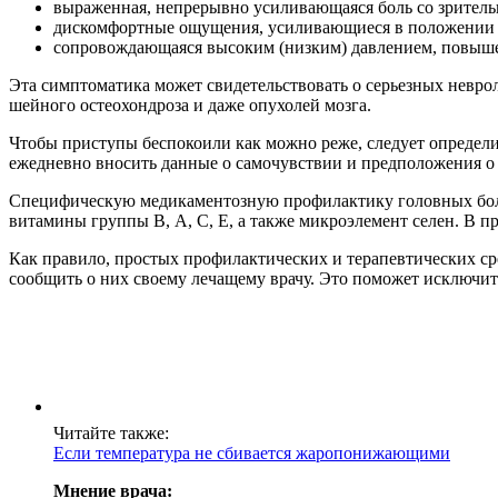
выраженная, непрерывно усиливающаяся боль со зритель
дискомфортные ощущения, усиливающиеся в положении л
сопровождающаяся высоким (низким) давлением, повыше
Эта симптоматика может свидетельствовать о серьезных неврол
шейного остеохондроза и даже опухолей мозга.
Чтобы приступы беспокоили как можно реже, следует определ
ежедневно вносить данные о самочувствии и предположения о
Специфическую медикаментозную профилактику головных боле
витамины группы В, А, С, Е, а также микроэлемент селен. В п
Как правило, простых профилактических и терапевтических ср
сообщить о них своему лечащему врачу. Это поможет исключит
Читайте также:
Если температура не сбивается жаропонижающими
Мнение врача: