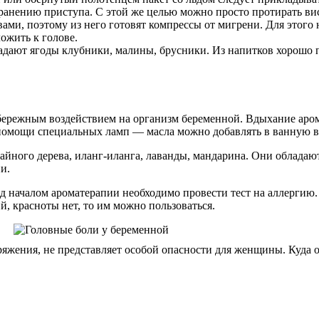
ранению приступа. С этой же целью можно просто протирать ви
ами, поэтому из него готовят компрессы от мигрени. Для этого 
ожить к голове.
дают ягоды клубники, малины, брусники. Из напитков хорошо п
бережным воздействием на организм беременной. Вдыхание аром
помощи специальных ламп — масла можно добавлять в ванную во
айного дерева, иланг-иланга, лаванды, мандарина. Они облад
и.
 началом ароматерапии необходимо провести тест на аллергию. 
й, красноты нет, то им можно пользоваться.
пряжения, не представляет особой опасности для женщины. Куда