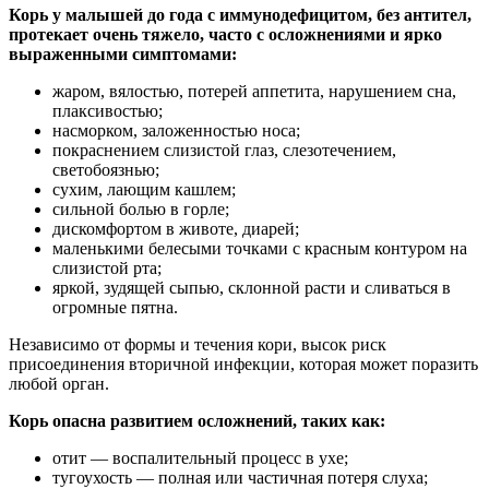
Корь у малышей до года с иммунодефицитом, без антител,
протекает очень тяжело, часто с осложнениями и ярко
выраженными симптомами:
жаром, вялостью, потерей аппетита, нарушением сна,
плаксивостью;
насморком, заложенностью носа;
покраснением слизистой глаз, слезотечением,
светобоязнью;
сухим, лающим кашлем;
сильной болью в горле;
дискомфортом в животе, диарей;
маленькими белесыми точками с красным контуром на
слизистой рта;
яркой, зудящей сыпью, склонной расти и сливаться в
огромные пятна.
Независимо от формы и течения кори, высок риск
присоединения вторичной инфекции, которая может поразить
любой орган.
Корь опасна развитием осложнений, таких как:
отит — воспалительный процесс в ухе;
тугоухость — полная или частичная потеря слуха;