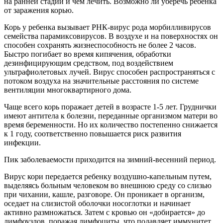
на ранней стадии и чем лечить. Возможно ли уберечь ребенка
от заражения корью.
Корь у ребенка вызывает РНК-вирус рода морбилливирусов
семейства парамиксовирусов. В воздухе и на поверхностях он
способен сохранять жизнеспособность не более 2 часов.
Быстро погибает во время кипячения, обработки
дезинфицирующим средством, под воздействием
ультрафиолетовых лучей. Вирус способен распространяться с
потоком воздуха на значительные расстояния по системе
вентиляции многоквартирного дома.
Чаще всего корь поражает детей в возрасте 1-5 лет. Груднички
имеют антитела к болезни, переданные организмом матери во
время беременности. Но их количество постепенно снижается
к 1 году, соответственно повышается риск развития
инфекции.
Пик заболеваемости приходится на зимний-весенний период.
Вирус кори передается ребенку воздушно-капельным путем,
выделяясь больным человеком во внешнюю среду со слизью
при чихании, кашле, разговоре. Он проникает в организм,
оседает на слизистой оболочки носоглотки и начинает
активно размножаться. Затем с кровью он «добирается» до
лимфоузлов, поражая лимфоциты, что подавляет иммунитет,