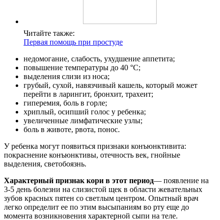
Читайте также:
Первая помощь при простуде
недомогание, слабость, ухудшение аппетита;
повышение температуры до 40 °C;
выделения слизи из носа;
грубый, сухой, навязчивый кашель, который может
перейти в ларингит, бронхит, трахеит;
гиперемия, боль в горле;
хриплый, осипший голос у ребенка;
увеличенные лимфатические узлы;
боль в животе, рвота, понос.
У ребенка могут появиться признаки конъюнктивита:
покраснение конъюнктивы, отечность век, гнойные
выделения, светобоязнь.
Характерный признак кори в этот период
— появление на
3-5 день болезни на слизистой щек в области жевательных
зубов красных пятен со светлым центром. Опытный врач
легко определит ее по этим высыпаниям во рту еще до
момента возникновения характерной сыпи на теле.