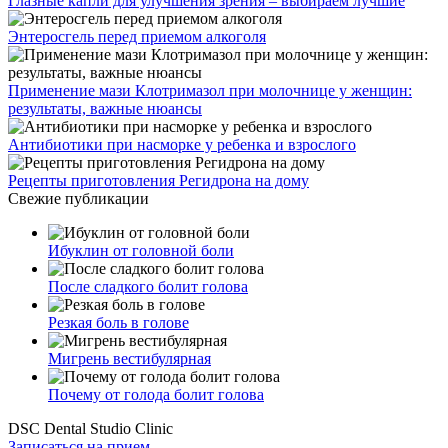
Глазные капли для улучшения зрения – выбираем лучшие
Энтеросгель перед приемом алкоголя
Применение мази Клотримазол при молочнице у женщин:
результаты, важные нюансы
Антибиотики при насморке у ребенка и взрослого
Рецепты приготовления Регидрона на дому
Свежие публикации
Ибуклин от головной боли
После сладкого болит голова
Резкая боль в голове
Мигрень вестибулярная
Почему от голода болит голова
DSC Dental Studio Clinic
Записаться на прием