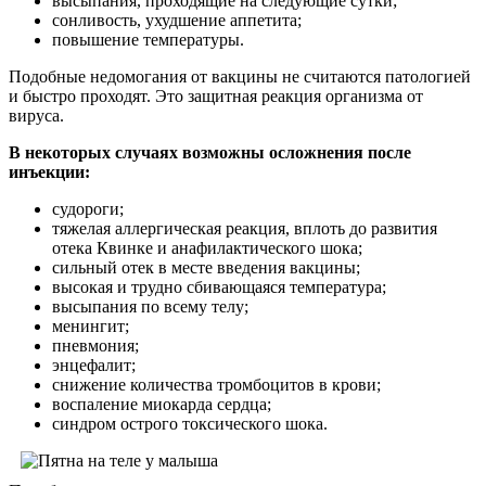
высыпания, проходящие на следующие сутки;
сонливость, ухудшение аппетита;
повышение температуры.
Подобные недомогания от вакцины не считаются патологией
и быстро проходят. Это защитная реакция организма от
вируса.
В некоторых случаях возможны осложнения после
инъекции:
судороги;
тяжелая аллергическая реакция, вплоть до развития
отека Квинке и анафилактического шока;
сильный отек в месте введения вакцины;
высокая и трудно сбивающаяся температура;
высыпания по всему телу;
менингит;
пневмония;
энцефалит;
снижение количества тромбоцитов в крови;
воспаление миокарда сердца;
синдром острого токсического шока.