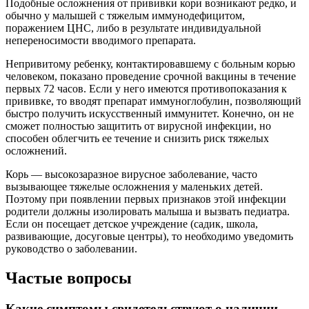
Подобные осложнения от прививки кори возникают редко, и
обычно у малышей с тяжелым иммунодефицитом,
поражением ЦНС, либо в результате индивидуальной
непереносимости вводимого препарата.
Непривитому ребенку, контактировавшему с больным корью
человеком, показано проведение срочной вакцины в течение
первых 72 часов. Если у него имеются противопоказания к
прививке, то вводят препарат иммуноглобулин, позволяющий
быстро получить искусственный иммунитет. Конечно, он не
сможет полностью защитить от вирусной инфекции, но
способен облегчить ее течение и снизить риск тяжелых
осложнений.
Корь — высокозаразное вирусное заболевание, часто
вызывающее тяжелые осложнения у маленьких детей.
Поэтому при появлении первых признаков этой инфекции
родители должны изолировать малыша и вызвать педиатра.
Если он посещает детское учреждение (садик, школа,
развивающие, досуговые центры), то необходимо уведомить
руководство о заболевании.
Частые вопросы
Какие симптомы свидетельствуют о наличии