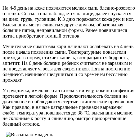
На 4-5 день на коже появляются мелкая сыпь бледно-розового
оттенка. Сначала она наблюдается на лице, далее спускается
на шею, грудь, туловище. К 3 дню поражается кожа рук и ног.
Высыпания могут сливаться друг с другом, образовывая
большие пятна, неправильной формы. Ранее появившиеся
пятна приобретают темный оттенок.
Мучительные симптомы кори начинают ослабевать на 4 день
после начала появления сыпи. Температурные показатели
приходят в норму, стихает кашель, возвращаются бодрость,
аппетит. На 6 день болезни ребенок считается не заразным и
не представляет угрозы для сверстников. Пятна постепенно
бледнеют, начинают шелушиться и со временем бесследно
проходят.
У грудничка, имеющего антитела к вирусу, обычно инфекция
протекает в легкой форме. Продолжительность болезни не
длительное и наблюдаются стертые клинические проявления.
Как правило, в начале катаральные признаки выражены
слабо, температура повышается до 38 °C, высыпания мелкие,
не склонные к росту и сливанию, быстро приобретающие
бледный оттенок.