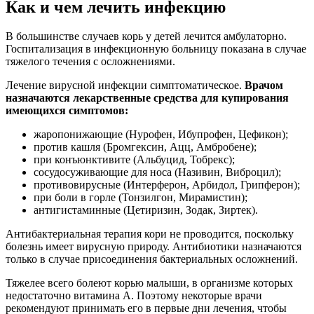
Как и чем лечить инфекцию
В большинстве случаев корь у детей лечится амбулаторно.
Госпитализация в инфекционную больницу показана в случае
тяжелого течения с осложнениями.
Лечение вирусной инфекции симптоматическое.
Врачом
назначаются лекарственные средства для купирования
имеющихся симптомов:
жаропонижающие (Нурофен, Ибупрофен, Цефикон);
против кашля (Бромгексин, Ацц, Амбробене);
при конъюнктивите (Альбуцид, Тобрекс);
сосудосуживающие для носа (Називин, Виброцил);
противовирусные (Интерферон, Арбидол, Грипферон);
при боли в горле (Тонзилгон, Мирамистин);
антигистаминные (Цетиризин, Зодак, Зиртек).
Антибактериальная терапия кори не проводится, поскольку
болезнь имеет вирусную природу. Антибиотики назначаются
только в случае присоединения бактериальных осложнений.
Тяжелее всего болеют корью малыши, в организме которых
недостаточно витамина A. Поэтому некоторые врачи
рекомендуют принимать его в первые дни лечения, чтобы