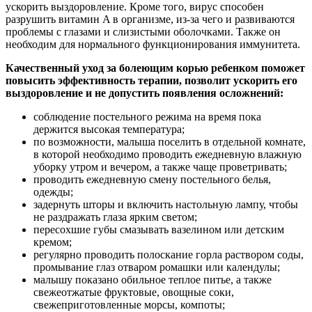
ускорить выздоровление. Кроме того, вирус способен
разрушить витамин A в организме, из-за чего и развиваются
проблемы с глазами и слизистыми оболочками. Также он
необходим для нормального функционирования иммунитета.
Качественный уход за болеющим корью ребенком поможет
повысить эффективность терапии, позволит ускорить его
выздоровление и не допустить появления осложнений:
соблюдение постельного режима на время пока
держится высокая температура;
по возможности, малыша поселить в отдельной комнате,
в которой необходимо проводить ежедневную влажную
уборку утром и вечером, а также чаще проветривать;
проводить ежедневную смену постельного белья,
одежды;
задернуть шторы и включить настольную лампу, чтобы
не раздражать глаза ярким светом;
пересохшие губы смазывать вазелином или детским
кремом;
регулярно проводить полоскание горла раствором соды,
промывание глаз отваром ромашки или календулы;
малышу показано обильное теплое питье, а также
свежеотжатые фруктовые, овощные соки,
свежеприготовленные морсы, компоты;