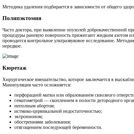
Методика удаления подбирается в зависимости от общего здор
Полипэктомия
Часто доктора, при выявлении опухолей доброкачественной при
процедуры раневую поверхность прижигают жидким азотом или
проводится контрольное ультразвуковое исследование. Методи
нередкое.
Кюретаж
Хирургическое вмешательство, которое заключается в выскабли
Манипуляция часто осложняется:
перфорацией матки или образованием сквозного отверсти
гематометрой — скоплением в полости детородного орган
неполным абортом;
истмико-цервикальной недостаточностью;
эктропионом;
обострениями заболевания;
отягощением последующей беременности.