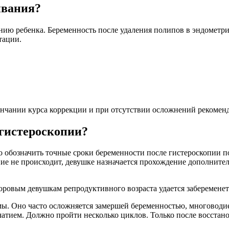
ивания?
ию ребенка. Беременность после удаления полипов в эндометрии
тации.
ончании курса коррекции и при отсутствии осложнений рекоменд
 гистероскопии?
 обозначить точные сроки беременности после гистероскопии п
ение не происходит, девушке назначается прохождение дополнит
оровым девушкам репродуктивного возраста удается забеременеть
 мамы. Оно часто осложняется замершей беременностью, многово
чатием. Должно пройти несколько циклов. Только после восстан