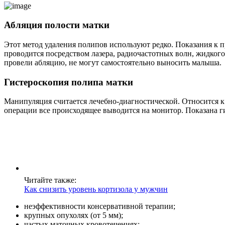
Абляция полости матки
Этот метод удаления полипов используют редко. Показания к 
проводится посредством лазера, радиочастотных волн, жидко
провели абляцию, не могут самостоятельно выносить малыша.
Гистероскопия полипа матки
Манипуляция считается лечебно-диагностической. Относится 
операции все происходящее выводится на монитор. Показана г
Читайте также:
Как снизить уровень кортизола у мужчин
неэффективности консервативной терапии;
крупных опухолях (от 5 мм);
частых маточных кровотечениях;