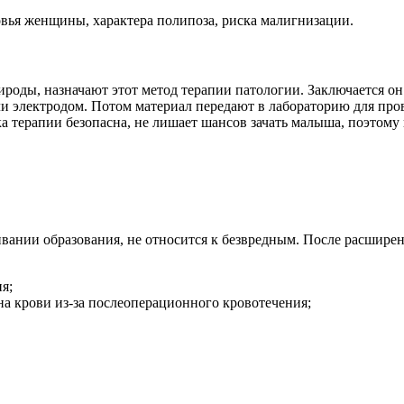
овья женщины, характера полипоза, риска малигнизации.
роды, назначают этот метод терапии патологии. Заключается он
 электродом. Потом материал передают в лабораторию для пров
ка терапии безопасна, не лишает шансов зачать малыша, поэтом
вании образования, не относится к безвредным. После расширен
я;
а крови из-за послеоперационного кровотечения;