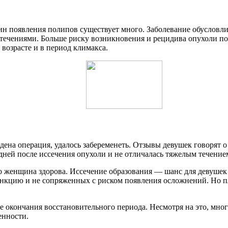
чин появления полипов существует много. Заболевание обуслов
вотечениями. Больше риску возникновения и рецидива опухоли
возрасте и в период климакса.
дена операция, удалось забеременеть. Отзывы девушек говорят о
дней после иссечения опухоли и не отличалась тяжелым течение
о женщина здорова. Иссечение образования — шанс для девушек 
кцию и не сопряженных с риском появления осложнений. Но пл
сле окончания восстановительного периода. Несмотря на это, 
енности.