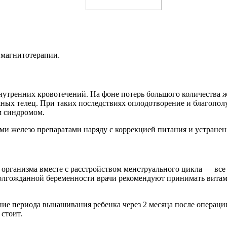
 магнитотерапии.
нутренних кровотечений. На фоне потерь большого количества 
ных телец. При таких последствиях оплодотворение и благопол
м синдромом.
и железо препаратами наряду с коррекцией питания и устране
 организма вместе с расстройством менструального цикла — все
долгожданной беременности врачи рекомендуют принимать вита
ие периода вынашивания ребенка через 2 месяца после операции
 стоит.