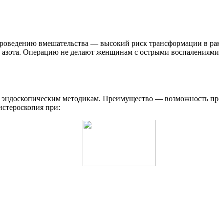
проведению вмешательства — высокий риск трансформации в рак
го азота. Операцию не делают женщинам с острыми воспаления
к эндоскопическим методикам. Преимущество — возможность пров
истероскопия при: