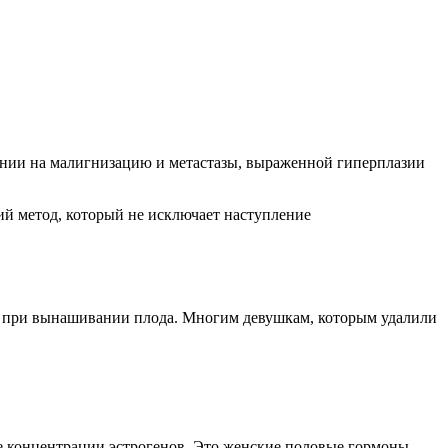
ении на малигнизацию и метастазы, выраженной гиперплазии
й метод, который не исключает наступление
ти при вынашивании плода. Многим девушкам, которым удалили
е концентрации эстрогенов. Это женские половые гормоны,