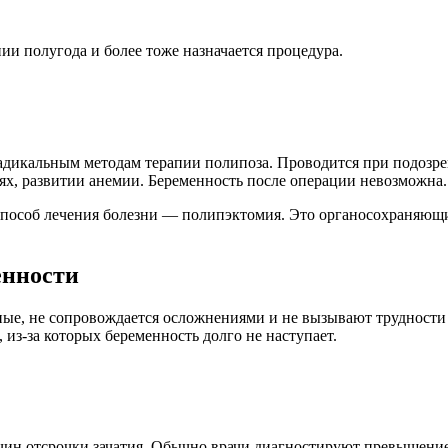
и полугода и более тоже назначается процедура.
 радикальным методам терапии полипоза. Проводится при подозр
ях, развитии анемии. Беременность после операции невозможна.
пособ лечения болезни — полипэктомия. Это органосохраняющи
енности
чные, не сопровождается осложнениями и не вызывают труднос
, из-за которых беременность долго не наступает.
ичин отсрочки зачатия. Обычно врачи диагностируют превышени