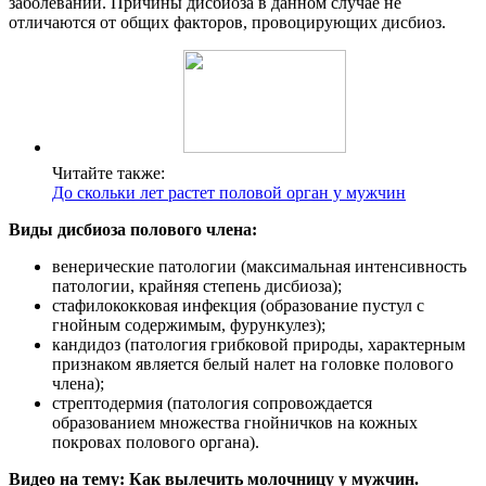
заболеваний. Причины дисбиоза в данном случае не
отличаются от общих факторов, провоцирующих дисбиоз.
Читайте также:
До скольки лет растет половой орган у мужчин
Виды дисбиоза полового члена:
венерические патологии (максимальная интенсивность
патологии, крайняя степень дисбиоза);
стафилококковая инфекция (образование пустул с
гнойным содержимым, фурункулез);
кандидоз (патология грибковой природы, характерным
признаком является белый налет на головке полового
члена);
стрептодермия (патология сопровождается
образованием множества гнойничков на кожных
покровах полового органа).
Видео на тему: Как вылечить молочницу у мужчин.