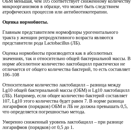
ОБМ меньшая, чем 105 соответствует сниженному количеству
микроорганизмов в образце, что может быть следствием
атрофических процессов или антибиотикотерапии.
Оценка нормобиоты.
Главным представителем нормофлоры урогенитального
тракта у женщин репродуктивного возраста являются
представители рода Lactobacillus (ЛБ).
Оценка нормобиоты производится как в абсолютных
значениях, так и относительно общей бактериальной массы. В
норме абсолютное количество лактобацилл практически не
отличается от общего количества бактерий, то есть составляет
106–108
Относительное количество лактобацилл – разница между
Lg10 общей бактериальной массы (ОБМ) и Lg10 лактобацилл
(ЛБ). Например, если общее количество бактерий составляет
107, Lg10 этого количества будет равен 7. В норме разница
логарифмов (порядков) ОБМ и ЛБ не должна превышать 0,5,
что определяется погрешностью метода.
Умеренно сниженный уровень лактобацилл – при разнице
логарифмов (порядков) от 0,5 до 1.