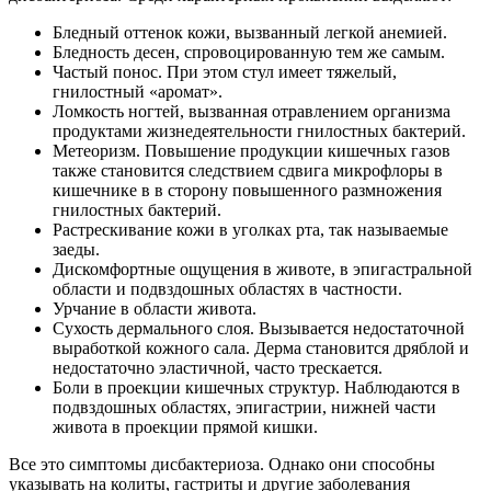
Бледный оттенок кожи, вызванный легкой анемией.
Бледность десен, спровоцированную тем же самым.
Частый понос. При этом стул имеет тяжелый,
гнилостный «аромат».
Ломкость ногтей, вызванная отравлением организма
продуктами жизнедеятельности гнилостных бактерий.
Метеоризм. Повышение продукции кишечных газов
также становится следствием сдвига микрофлоры в
кишечнике в в сторону повышенного размножения
гнилостных бактерий.
Растрескивание кожи в уголках рта, так называемые
заеды.
Дискомфортные ощущения в животе, в эпигастральной
области и подвздошных областях в частности.
Урчание в области живота.
Сухость дермального слоя. Вызывается недостаточной
выработкой кожного сала. Дерма становится дряблой и
недостаточно эластичной, часто трескается.
Боли в проекции кишечных структур. Наблюдаются в
подвздошных областях, эпигастрии, нижней части
живота в проекции прямой кишки.
Все это симптомы дисбактериоза. Однако они способны
указывать на колиты, гастриты и другие заболевания