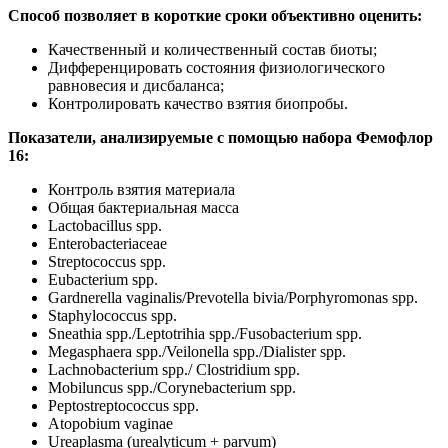
Способ позволяет в короткие сроки объективно оценить:
Качественный и количественный состав биоты;
Дифференцировать состояния физиологического
равновесия и дисбаланса;
Контролировать качество взятия биопробы.
Показатели, анализируемые с помощью набора Фемофлор
16:
Контроль взятия материала
Общая бактериальная масса
Lactobacillus spp.
Enterobacteriaceae
Streptococcus spp.
Eubacterium spp.
Gardnerella vaginalis/Prevotella bivia/Porphyromonas spp.
Staphylococcus spp.
Sneathia spp./Leptotrihia spp./Fusobacterium spp.
Megasphaera spp./Veilonella spp./Dialister spp.
Lachnobacterium spp./ Clostridium spp.
Mobiluncus spp./Corynebacterium spp.
Peptostreptococcus spp.
Atopobium vaginae
Ureaplasma (urealyticum + parvum)