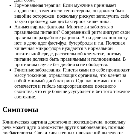
Гормональная терапия. Если мужчина принимает
андрогены, заменители тестостерона, он должен быть
вдвойне осторожен, поскольку рискует заполучить себе
такую проблему, как дисбактериоз кишечника.
Алиментарные факторы. Многие ли заботятся о
правильном питании? Современный ритм диктует свои
правила по разработке рациона. А на деле их попросту
нет: в дело идет фаст-фуд, бутерброды и т.д. Полезная
кишечная микрофлора нуждается в нормальной
питательной среде, растительной клетчатке, потому
питание должно быть правильным и полноценным. В
противном случае без дисбиоза не обойдется.
Глистные заболевания. Глисты сами по себе производят
массу токсинов, отравляющих организм, что влечет за
собой мнимый дисбактериоз. Однако помимо этого
отмечается и гибель микроорганизмов полезного
свойства, что еще больше усугубляет и без того тяжелое
состояние.
Симптомы
Клиническая картина достаточно неспецифична, поскольку
речь может идти о множестве других заболеваний, помимо
дисбактериоза. Среди характерных проявлений выделяют: