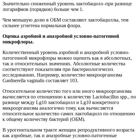
Значительно сниженный уровень лактобацилл–при разнице
логарифмов (порядков) больше чем 1.
Чем меньшую долю в ОБМ составляют лактобациллы, тем
сильнее угнетена нормальная флора.
Оценка аэробной и анаэробной условно-патогенной
микрофлоры.
Количественный уровень аэробной и анаэробной условно-
патогенной микрофлоры можно оценить как в абсолютных,
так и относительных значениях. Абсолютные количества
соответствуют показателям при бактериологичесих
исследованиях. Например, количество микроорганизма
Gardnerella vaginalis составляет 103.
Относительное количество того или иного микроорганизма
вычисляется по отношению к количеству Lactobacillus spp., по
разнице между Lg10 лактобацилл и Lg10 конкретного
микроорганизма аналогично тому, как вычисляется
относительное количество самих лактобацилл по отношению
к общему количеству бактерий (ОБМ).
В урогенитальном тракте женщин репродуктивного возраста
как аэробные, так и анаэробные условно-патогенные