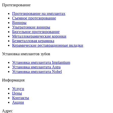
Протезирование
Протезирование на имплантах
Съемное протезирование
Виниры
Ультратонкие виниры
Бюгельное протезирование
Металлокерамические коронки
Безметалловая керамика
Керамические реставрационные вкладки
Установка имплантов зубов
Установка имплантата Implantium
Установка имплантата Astra
Установка имплантата Nobel
Информация
Услуги
Цены
Контакты
Акции
Адрес