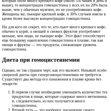
который пили много крепкого кофе (около 5-6 чашек в день и
выше), то концентрация гомоцистеина у всех их на 20% была
выше, чем у обычных мужчин, но не употреблявших кофе.
Женщины же, пьющие крепкий кофе, в 30% случаев имели в
крови более высокую концентрацию гомоцистеина.
Ни для кого не секрет, что те, кто пьют много крепкого кофе,
обычно и курят, а овощей и свежих фруктов употребляют
меньше, чем люди, не пьющие кофе. Этот факт способствует
еще большему накоплению гомоцистеина в плазме, так как
овощи и фрукты — это продукты, снижающие уровень
гомоцистеина.
Диета при гомоцистеинемии
Однако, не так страшен черт, как его малюют. Никакой особо
свирепой диеты при гипергомоцистеинемии не требуется.
Существует два метода его понижения в плазме крови без
лекарств:
В первом случае необходимо уменьшить количество тех
продуктов в пище, которые содержат много метионина,
и, следовательно, из них получается много
гомоцистеина;
Второй путь — это наоборот, насыщение своего