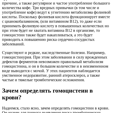
причине, а также регулярное и частое употребление большого
количества кофе. Три вредных привычки (в том числе и
употребление кофе) ведут к угнетению метаболизма фолиевой
кислоты. Поскольку фолиевая кислота функционирует вместе
с цианокобаламином, (или витамином B12), то даже если
принимать фолиевую кислоту в повышенных количествах но
при этом будет не хватать витамина B12 в организме, то
гомоцистеин также будет накапливаться, а это будет
приводить к повышению риска сердечно-сосудистых
заболеваний.
Существуют и редкие, наследственные болезни. Например,
гомоцистинурия. При этом заболевании в силу врожденных
дефектов ферментов невозможен правильный метаболизм
гомоцистеина, и он в большом количестве и в неизмененном
виде выводится с мочой. У этих пациентов наблюдается
умственное недоразвитие, ранний атеросклероз, а также
частые и тяжелые тромботические осложнения.
Зачем определять гомоцистеин в
крови?
Надеемся, стало ясно, зачем определять гомоцистеин в крови.
Он нужен для точного выявления риска тромботических