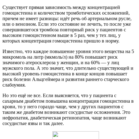
Существует прямая зависимость между концентрацией
гомоцистеина и количеством тромботических осложнений,
причем не имеет разницы: идёт речь об артериальном русле,
или о венозном. Если это состояние не лечить, то после уже
совершившегося тромбоза повторный риск у пациентов с
высоким гомоцистеином выше в 5 раз, чем у тех лиц, у
которых концентрация гомоцистеина пришло в норму.
Известно, что каждое повышение уровня этого вещества на 5
микромоль на литр (мкмоль/л) на 80% повышает риск
значимого атеросклероза у женщин, и на 60% — у лиц
мужского пола. А это значит, что длительно существующей и
высокий уровень гомоцистеина в конце концов повышает
риск болезни Альцгеймера и развития раннего старческого
слабоумия.
Но это ещё не все. Если выясняется, что у пациента с
сахарным диабетом повышена концентрация гомоцистеина в
крови, то у него гораздо чаще, чем у других пациентов с
таким же диабетом возникают сосудистые осложнения. Это
нефропатия, диабетическая ретинопатия, чаще возникают
сосудистые язвы и так далее.