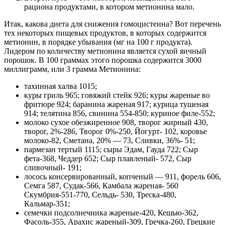
рациона продуктами, в котором метионина мало.
Итак, какова диета для снижения гомоцистеина? Вот перечень
тех некоторых пищевых продуктов, в которых содержится
метионин, в порядке убывания (мг на 100 г продукта).
Лидером по количеству метионина является сухой яичный
порошок. В 100 граммах этого порошка содержится 3000
миллиграмм, или 3 грамма Метионина:
тахинная халва 1015;
куры гриль 965; говяжий стейк 926; куры жареные во
фритюре 924; баранина жареная 917; курица тушеная
914; телятина 856, свинина 554-850; куриное филе-552;
молоко сухое обезжиренное 908, творог жирный 430,
творог, 2%-286, Творог 0%-250, Йогурт- 102, коровье
молоко-82, Сметана, 20% — 73, Сливки, 36%- 51;
пармезан тертый 1115; сыры Эдам, Гауда 722; Сыр
фета-368, Чеддер 652; Сыр плавленый- 572, Сыр
сливочный- 191;
лосось консервированный, копченый — 911, форель 606,
Семга 587, Судак-566, Камбала жареная- 560
Скумбрия-551-770, Сельдь- 530, Треска-480,
Кальмар-351;
семечки подсолнечника жареные-420, Кешью-362,
Фасоль-355, Арахис жареный-309, Гречка-260, Грецкие