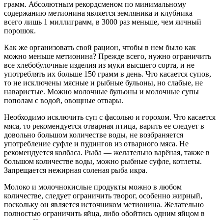
грамм. Абсолютным рекордсменом по минимальному
содержанию метионина является земляника и клубника —
всего лишь 1 миллиграмм, в 3000 раз меньше, чем яичный
порошок.
Как же организовать свой рацион, чтобы в нем было как
можно меньше метионина? Прежде всего, нужно ограничить
все хлебобулочные изделия из муки высшего сорта, и не
употреблять их больше 150 грамм в день. Что касается супов,
то не исключены мясные и рыбные бульоны, но слабые, не
наваристые. Можно молочные бульоны и молочные супы
пополам с водой, овощные отвары.
Необходимо исключить суп с фасолью и горохом. Что касается
мяса, то рекомендуется отварная птица, варить ее следует в
довольно большом количестве воды, не возбраняется
употребление суфле и пудингов из отварного мяса. Не
рекомендуется колбаса. Рыба — желательно варёная, также в
большом количестве воды, можно рыбные суфле, котлеты.
Запрещается нежирная соленая рыба икра.
Молоко и молочнокислые продукты можно в любом
количестве, следует ограничить творог, особенно жирный,
поскольку он является источником метионина. Желательно
полностью ограничить яйца, либо обойтись одним яйцом в