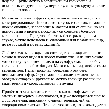
неделю. Крупы можно в ограниченном количестве, а
исключить следует пшенку, перловку, ячневую крупу, а также
гарниры из бобовых.
Можно все овощи и фрукты, в том числе как свежие, так и
консервированные. Что касается закусок и салатов, то можно
любые овощные, заправленные маслом или сметаной, но без
присутствия майонеза, поскольку он содержит большое
количество яиц. Придётся обойтись без сыра, в крайнем
случае, можно использовать сливочный или плавленый сыр,
но не твердый и не выдержанный.
Любые фрукты и ягоды, как спелые, так и сладкие, кислые,
можно в любом виде и в любом количестве, и на них можно
«отвести душу», в том числе, и на сухофруктах — в любом
количестве и в любых блюдах. Можно мармелад, любые сорта
варенья, мёд. Нельзя шоколад, белковый крем безе,
нежелателен зефир. Соусы можно сладкие и молочные, на
овощных отварах и фруктовые, можно горчицу, различные
виды зелени и укроп, сельдерей, петрушка.
Придётся отказаться от сливочного масла, кофе желательно
заменить цикорием. Разрешаются, и даже поощряются любые
фруктовые чаи, шиповник, сушеная черника, чай на
смородиновых листьях. Что касается жиров, то рекомендуется