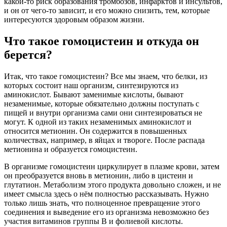
какой-то риск образования тромбозов, инфарктов и инсультов,
и он от чего-то зависит, и его можно снизить, тем, которые
интересуются здоровым образом жизни.
Что такое гомоцистеин и откуда он
берется?
Итак, что такое гомоцистеин? Все мы знаем, что белки, из
которых состоит наш организм, синтезируются из
аминокислот. Бывают заменимые кислоты, бывают
незаменимые, которые обязательно должны поступать с
пищей и внутри организма сами они синтезироваться не
могут. К одной из таких незаменимых аминокислот и
относится метионин. Он содержится в повышенных
количествах, например, в яйцах и твороге. После распада
метионина и образуется гомоцистеин.
В организме гомоцистеин циркулирует в плазме крови, затем
он преобразуется вновь в метионин, либо в цистеин и
глутатион. Метаболизм этого продукта довольно сложен, и не
имеет смысла здесь о нём полностью рассказывать. Нужно
только лишь знать, что полноценное превращение этого
соединения и выведение его из организма невозможно без
участия витаминов группы B и фолиевой кислоты.