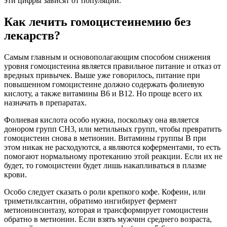
эти цифры зависят от популяции.
Как лечить гомоцистеинемию без
лекарств?
Самым главным и основополагающим способом снижения
уровня гомоцистеина является правильное питание и отказ от
вредных привычек. Выше уже говорилось, питание при
повышенном гомоцистеине должно содержать фолиевую
кислоту, а также витамины B6 и B12. Но проще всего их
назначать в препаратах.
Фолиевая кислота особо нужна, поскольку она является
донором групп СН3, или метильных групп, чтобы превратить
гомоцистеин снова в метионин. Витамины группы B при
этом никак не расходуются, а являются коферментами, то есть
помогают нормальному протеканию этой реакции. Если их не
будет, то гомоцистеин будет лишь накапливаться в плазме
крови.
Особо следует сказать о роли крепкого кофе. Кофеин, или
триметилксантин, обратимо ингибирует фермент
метионинсинтазу, которая и трансформирует гомоцистеин
обратно в метионин. Если взять мужчин среднего возраста,