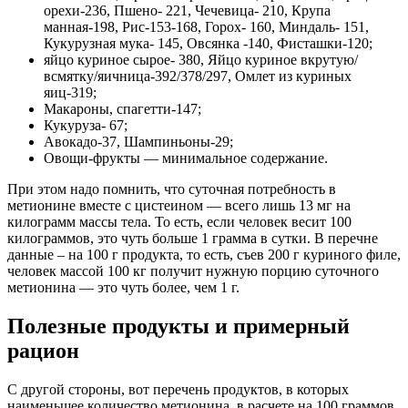
орехи-236, Пшено- 221, Чечевица- 210, Крупа
манная-198, Рис-153-168, Горох- 160, Миндаль- 151,
Кукурузная мука- 145, Овсянка -140, Фисташки-120;
яйцо куриное сырое- 380, Яйцо куриное вкрутую/
всмятку/яичница-392/378/297, Омлет из куриных
яиц-319;
Макароны, спагетти-147;
Кукуруза- 67;
Авокадо-37, Шампиньоны-29;
Овощи-фрукты — минимальное содержание.
При этом надо помнить, что суточная потребность в
метионине вместе с цистеином — всего лишь 13 мг на
килограмм массы тела. То есть, если человек весит 100
килограммов, это чуть больше 1 грамма в сутки. В перечне
данные – на 100 г продукта, то есть, съев 200 г куриного филе,
человек массой 100 кг получит нужную порцию суточного
метионина — это чуть более, чем 1 г.
Полезные продукты и примерный
рацион
С другой стороны, вот перечень продуктов, в которых
наименьшее количество метионина, в расчете на 100 граммов