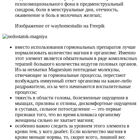
психоэмоционального фона в предменструальный
синдром, боли в менструальные дни, отечность,
окаменение и боль в молочных железах;
Изображение от wayhomestudio на Freepik
вместо использования гормональных препаратов лучше
нормализовать количество магния в организме. Именно
этот элемент является обязательным в ряде комплексных
терапий большого количества недугов половых органов.
Из-за нехватки Magnesium пептидные молекулы,
отвечающие за гормональные процессы, перестают
возбуждать иммунный ответ организма на какие-либо
раздражители, из-за чего начинаются воспалительные
процессы;
тяжесть в области головы, болезненные ощущения в
мышцах, приливы и отливы, дискомфортные ощущения
в суставах, сильное потоотделение — это первые
признаки того, что во время климакса организму
женщины сильно не хватает магния;
особенно важно следить за уровнем этого элемента в
крови тем, у кого диабет. Если количество магния в
крови меньше нормы, то, скорее всего, лишний вес