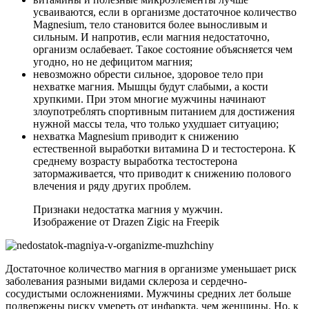
усваиваются, если в организме достаточное количество
Magnesium, тело становится более выносливым и
сильным. И напротив, если магния недостаточно,
организм ослабевает. Такое состояние объясняется чем
угодно, но не дефицитом магния;
невозможно обрести сильное, здоровое тело при
нехватке магния. Мышцы будут слабыми, а кости
хрупкими. При этом многие мужчины начинают
злоупотреблять спортивным питанием для достижения
нужной массы тела, что только ухудшает ситуацию;
нехватка Magnesium приводит к снижению
естественной выработки витамина D и тестостерона. К
среднему возрасту выработка тестостерона
затормаживается, что приводит к снижению полового
влечения и ряду других проблем.
Признаки недостатка магния у мужчин.
Изображение от Drazen Zigic на Freepik
Достаточное количество магния в организме уменьшает риск
заболевания разными видами склероза и сердечно-
сосудистыми осложнениями. Мужчины средних лет больше
подвержены риску умереть от инфаркта, чем женщины. Но, к