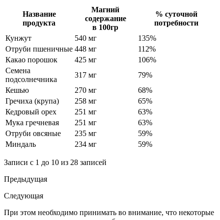
Магний
Название
% суточной
содержание
продукта
потребности
в 100гр
Кунжут
540 мг
135%
Отруби пшеничные
448 мг
112%
Какао порошок
425 мг
106%
Семена
317 мг
79%
подсолнечника
Кешью
270 мг
68%
Гречиха (крупа)
258 мг
65%
Кедровый орех
251 мг
63%
Мука гречневая
251 мг
63%
Отруби овсяные
235 мг
59%
Миндаль
234 мг
59%
Записи с 1 до 10 из 28 записей
Предыдущая
Следующая
При этом необходимо принимать во внимание, что некоторые