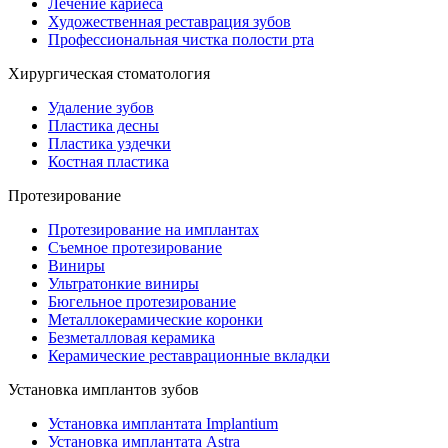
Лечение кариеса
Художественная реставрация зубов
Профессиональная чистка полости рта
Хирургическая стоматология
Удаление зубов
Пластика десны
Пластика уздечки
Костная пластика
Протезирование
Протезирование на имплантах
Съемное протезирование
Виниры
Ультратонкие виниры
Бюгельное протезирование
Металлокерамические коронки
Безметалловая керамика
Керамические реставрационные вкладки
Установка имплантов зубов
Установка имплантата Implantium
Установка имплантата Astra