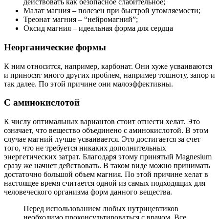
действовать как безопасное слабительное;
Малат магния – полезен при быстрой утомляемости;
Треонат магния – “нейромагний”;
Оксид магния – идеальная форма для сердца
Неорганические формы
К ним относится, например, карбонат. Они хуже усваиваются
и приносят много других проблем, например тошноту, запор и
так далее. По этой причине они малоэффективны.
С аминокислотой
К числу оптимальных вариантов стоит отнести хелат. Это
означает, что вещество объединено с аминокислотой. В этом
случае магний лучше усваивается. Это достигается за счет
того, что не требуется никаких дополнительных
энергетических затрат. Благодаря этому принятый Magnesium
сразу же начнет действовать. В таком виде можно принимать
достаточно большой объем магния. По этой причине хелат в
настоящее время считается одной из самых подходящих для
человеческого организма форм данного вещества.
Перед использованием любых нутрицевтиков
необходимо проконсультироваться с врачом. Все