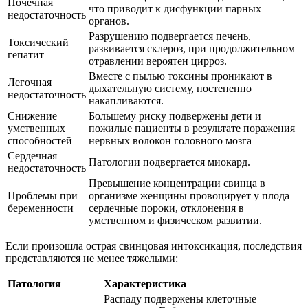
Почечная
что приводит к дисфункции парных
недостаточность
органов.
Разрушению подвергается печень,
Токсический
развивается склероз, при продолжительном
гепатит
отравлении вероятен цирроз.
Вместе с пылью токсины проникают в
Легочная
дыхательную систему, постепенно
недостаточность
накапливаются.
Снижение
Большему риску подвержены дети и
умственных
пожилые пациенты в результате поражения
способностей
нервных волокон головного мозга
Сердечная
Патологии подвергается миокард.
недостаточность
Превышение концентрации свинца в
Проблемы при
организме женщины провоцирует у плода
беременности
сердечные пороки, отклонения в
умственном и физическом развитии.
Если произошла острая свинцовая интоксикация, последствия
представляются не менее тяжелыми:
Патология
Характеристика
Распаду подвержены клеточные