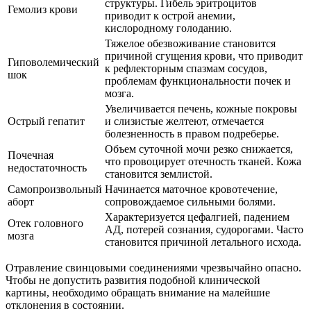
структуры. Гибель эритроцитов
Гемолиз крови
приводит к острой анемии,
кислородному голоданию.
Тяжелое обезвоживание становится
причиной сгущения крови, что приводит
Гиповолемический
к рефлекторным спазмам сосудов,
шок
проблемам функциональности почек и
мозга.
Увеличивается печень, кожные покровы
Острый гепатит
и слизистые желтеют, отмечается
болезненность в правом подреберье.
Объем суточной мочи резко снижается,
Почечная
что провоцирует отечность тканей. Кожа
недостаточность
становится землистой.
Самопроизвольный
Начинается маточное кровотечение,
аборт
сопровождаемое сильными болями.
Характеризуется цефалгией, падением
Отек головного
АД, потерей сознания, судорогами. Часто
мозга
становится причиной летального исхода.
Отравление свинцовыми соединениями чрезвычайно опасно.
Чтобы не допустить развития подобной клинической
картины, необходимо обращать внимание на малейшие
отклонения в состоянии.