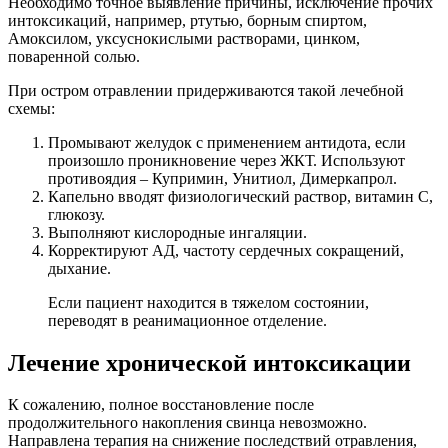
Необходимо точное выявление причины, исключение прочих
интоксикаций, например, ртутью, борным спиртом,
Амоксилом, уксуснокислыми растворами, цинком,
поваренной солью.
При остром отравлении придерживаются такой лечебной
схемы:
Промывают желудок с применением антидота, если
произошло проникновение через ЖКТ. Используют
противоядия – Купримин, Унитиол, Димеркапрол.
Капельно вводят физиологический раствор, витамин С,
глюкозу.
Выполняют кислородные ингаляции.
Корректируют АД, частоту сердечных сокращений,
дыхание.
Если пациент находится в тяжелом состоянии,
переводят в реанимационное отделение.
Лечение хронической интоксикации
К сожалению, полное восстановление после
продолжительного накопления свинца невозможно.
Направлена терапия на снижение последствий отравления,