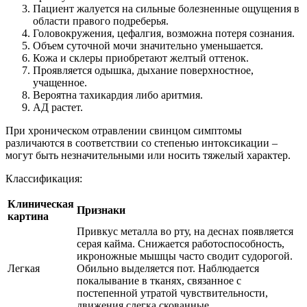
Пациент жалуется на сильные болезненные ощущения в
области правого подреберья.
Головокружения, цефалгия, возможна потеря сознания.
Объем суточной мочи значительно уменьшается.
Кожа и склеры приобретают желтый оттенок.
Проявляется одышка, дыхание поверхностное,
учащенное.
Вероятна тахикардия либо аритмия.
АД растет.
При хроническом отравлении свинцом симптомы
различаются в соответствии со степенью интоксикации –
могут быть незначительными или носить тяжелый характер.
Классификация:
Клиническая
Признаки
картина
Привкус металла во рту, на деснах появляется
серая кайма. Снижается работоспособность,
икроножные мышцы часто сводит судорогой.
Легкая
Обильно выделяется пот. Наблюдается
покалывание в тканях, связанное с
постепенной утратой чувствительности,
движения слегка скованные.