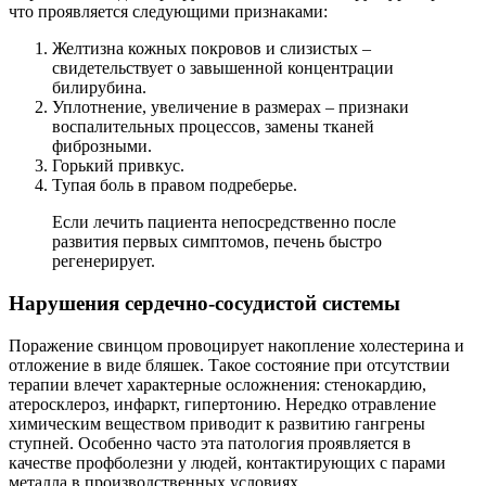
что проявляется следующими признаками:
Желтизна кожных покровов и слизистых –
свидетельствует о завышенной концентрации
билирубина.
Уплотнение, увеличение в размерах – признаки
воспалительных процессов, замены тканей
фиброзными.
Горький привкус.
Тупая боль в правом подреберье.
Если лечить пациента непосредственно после
развития первых симптомов, печень быстро
регенерирует.
Нарушения сердечно-сосудистой системы
Поражение свинцом провоцирует накопление холестерина и
отложение в виде бляшек. Такое состояние при отсутствии
терапии влечет характерные осложнения: стенокардию,
атеросклероз, инфаркт, гипертонию. Нередко отравление
химическим веществом приводит к развитию гангрены
ступней. Особенно часто эта патология проявляется в
качестве профболезни у людей, контактирующих с парами
металла в производственных условиях.