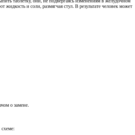
ыпить таблетку, они, не подвергаясь изменениям в желудочном
 жидкость и соли, размягчая стул. В результате человек может
ачом о замене.
 схеме: