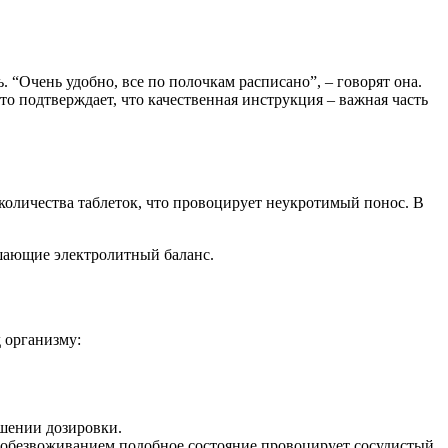
“Очень удобно, все по полочкам расписано”, – говорят она.
то подтверждает, что качественная инструкция – важная часть
оличества таблеток, что провоцирует неукротимый понос. В
шающие электролитный баланс.
 организму:
шении дозировки.
 с обезвоживанием подобное состояние провоцирует сосудистый