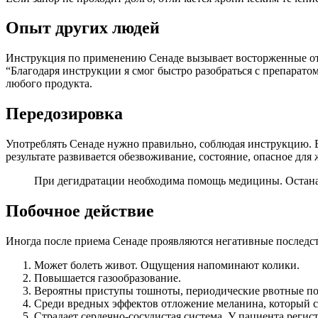
Опыт других людей
Инструкция по применению Сенаде вызывает восторженные отзы
“Благодаря инструкции я смог быстро разобраться с препаратом
любого продукта.
Передозировка
Употреблять Сенаде нужно правильно, соблюдая инструкцию. 
результате развивается обезвоживание, состояние, опасное для 
При дегидратации необходима помощь медицины. Остана
Побочное действие
Иногда после приема Сенаде проявляются негативные последст
Может болеть живот. Ощущения напоминают колики.
Повышается газообразование.
Вероятны приступы тошноты, периодические рвотные п
Среди вредных эффектов отложение меланина, который с
Страдает сердечно-сосудистая система. У пациента реги