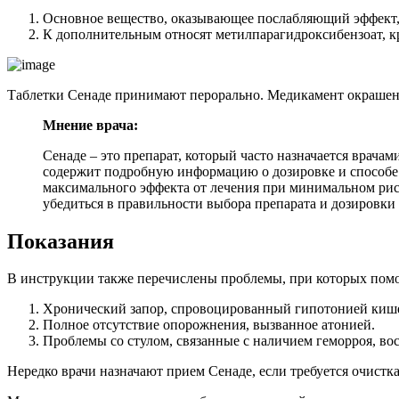
Основное вещество, оказывающее послабляющий эффект, л
К дополнительным относят метилпарагидроксибензоат, кра
Таблетки Сенаде принимают перорально. Медикамент окрашен 
Мнение врача:
Сенаде – это препарат, который часто назначается врача
содержит подробную информацию о дозировке и способе 
максимального эффекта от лечения при минимальном рис
убедиться в правильности выбора препарата и дозировки
Показания
В инструкции также перечислены проблемы, при которых помо
Хронический запор, спровоцированный гипотонией киш
Полное отсутствие опорожнения, вызванное атонией.
Проблемы со стулом, связанные с наличием геморроя, во
Нередко врачи назначают прием Сенаде, если требуется очист