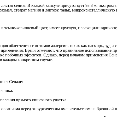
истья сенны. В каждой капсуле присутствует 93,3 мг экстракта
хмал, стеарат магния и лактозу, тальк, микрокристаллическую 
в темно-коричневый цвет, имеет круглую, плоскоцилиндрическ
ми для облегчения симптомов аллергии, таких как насморк, зуд 
применения. Врачи отмечают, что правильное использование пр
ке побочных эффектов. Однако, перед началом применения Сенад
 в каждом конкретном случае.
гает Сенаде:
ечника.
спаления прямого кишечного участка.
ка организма перед хирургическим вмешательством на брюшной п