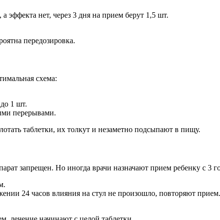
а эффекта нет, через 3 дня на прием берут 1,5 шт.
роятна передозировка.
тимальная схема:
до 1 шт.
ными перерывами.
лотать таблетки, их толкут и незаметно подсыпают в пищу.
арат запрещен. Но иногда врачи назначают прием ребенку с 3 г
м.
жении 24 часов влияния на стул не произошло, повторяют прием
ем, лечение начинают с целой таблетки.