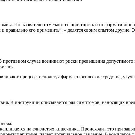
вы. Пользователи отмечают ее понятность и информативность. 
 и правильно его применить”, – делятся своим опытом другие. Э
В противном случае возникают риски превышения допустимого к
жизни.
вливают процесс, используя фармакологические средства, улуч
вия. В инструкции описывается ряд симптомов, наносящих вред
озывы.
капливается на слизистых кишечника. Происходит это при завы
стрируется аритмия, падает артериальное давление. В комплексе