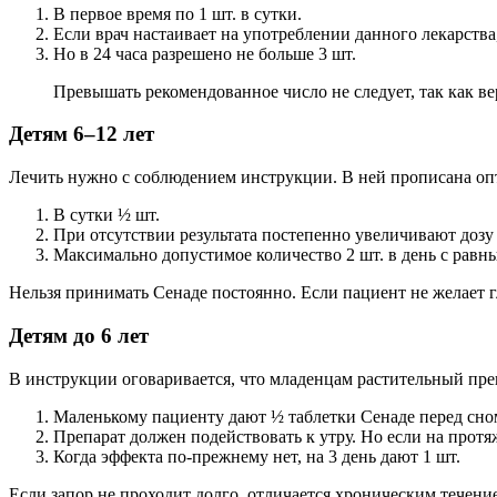
В первое время по 1 шт. в сутки.
Если врач настаивает на употреблении данного лекарства, 
Но в 24 часа разрешено не больше 3 шт.
Превышать рекомендованное число не следует, так как ве
Детям 6–12 лет
Лечить нужно с соблюдением инструкции. В ней прописана оп
В сутки ½ шт.
При отсутствии результата постепенно увеличивают дозу 
Максимально допустимое количество 2 шт. в день с рав
Нельзя принимать Сенаде постоянно. Если пациент не желает г
Детям до 6 лет
В инструкции оговаривается, что младенцам растительный преп
Маленькому пациенту дают ½ таблетки Сенаде перед сно
Препарат должен подействовать к утру. Но если на протя
Когда эффекта по-прежнему нет, на 3 день дают 1 шт.
Если запор не проходит долго, отличается хроническим течени