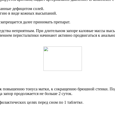
званные дефицитом солей.
ргию в виде кожных высыпаний.
запрещается далее принимать препарат.
редства неприятным. При длительном запоре каловые массы высы
лением перистальтики начинают активно продвигаться к анально
ит к повышению тонуса матки, к сокращению брюшной стенки. 
 запор продолжается не больше 2 суток.
илактических целях перед сном по 1 таблетке.