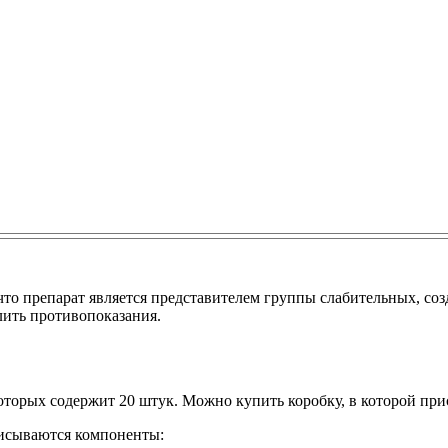
что препарат является представителем группы слабительных, соз
лить противопоказания.
оторых содержит 20 штук. Можно купить коробку, в которой прис
писываются компоненты: