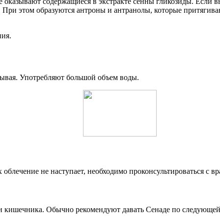
е оказывают содержащиеся в экстракте сенны гликозиды. Если в
 При этом образуются антроны и антранолы, которые притягивают
ния.
вывая. Употребляют большой объем воды.
облечение не наступает, необходимо проконсультироваться с вр
сти кишечника. Обычно рекомендуют давать Сенаде по следующей