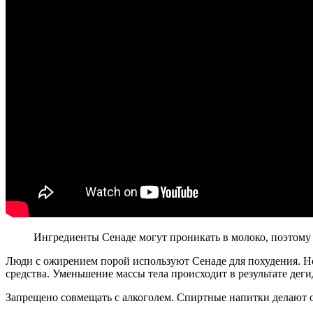
Ингредиенты Сенаде могут проникать в молоко, поэтому 
Люди с ожирением порой используют Сенаде для похудения. Но
средства. Уменьшение массы тела происходит в результате дег
Запрещено совмещать с алкоголем. Спиртные напитки делают