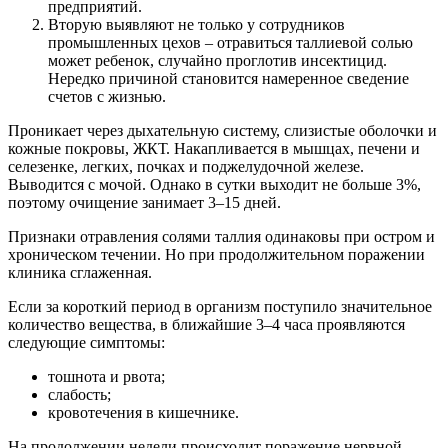
предприятий.
Вторую выявляют не только у сотрудников
промышленных цехов – отравиться таллиевой солью
может ребенок, случайно проглотив инсектицид.
Нередко причиной становится намеренное сведение
счетов с жизнью.
Проникает через дыхательную систему, слизистые оболочки и
кожные покровы, ЖКТ. Накапливается в мышцах, печени и
селезенке, легких, почках и поджелудочной железе.
Выводится с мочой. Однако в сутки выходит не больше 3%,
поэтому очищение занимает 3–15 дней.
Признаки отравления солями таллия одинаковы при остром и
хроническом течении. Но при продолжительном поражении
клиника сглаженная.
Если за короткий период в организм поступило значительное
количество вещества, в ближайшие 3–4 часа проявляются
следующие симптомы:
тошнота и рвота;
слабость;
кровотечения в кишечнике.
На продолжении недели происходит поражение нервной