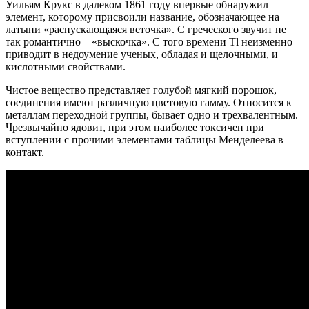
Уильям Крукс в далеком 1861 году впервые обнаружил
элемент, которому присвоили название, обозначающее на
латыни «распускающаяся веточка». С греческого звучит не
так романтично – «выскочка». С того времени Tl неизменно
приводит в недоумение ученых, обладая и щелочными, и
кислотными свойствами.
Чистое вещество представляет голубой мягкий порошок,
соединения имеют различную цветовую гамму. Относится к
металлам переходной группы, бывает одно и трехвалентным.
Чрезвычайно ядовит, при этом наиболее токсичен при
вступлении с прочими элементами таблицы Менделеева в
контакт.