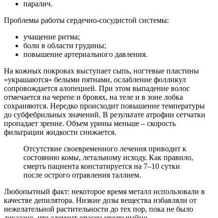
паралич.
Проблемы работы сердечно-сосудиcтой системы:
учащение ритма;
боли в области грудины;
повышение артериального давления.
На кожных покровах выступает сыпь, ногтевые пластины
«украшаются» белыми пятнами, ослабление фолликул
сопровождается алопецией. При этом выпадение волос
отмечается на черепе и бровях, на теле и в зоне лобка
сохраняются. Нередко происходит повышение температуры
до субфебрильных значений. В результате атрофии сетчатки
пропадает зрение. Объем урины меньше – скорость
фильтрации жидкости снижается.
Отсутствие своевременного лечения приводит к
состоянию комы, летальному исходу. Как правило,
смерть пациента констатируется на 7–10 сутки
после острого отравления таллием.
Любопытный факт: некоторое время металл использовали в
качестве депилятора. Низкие дозы вещества избавляли от
нежелательной растительности до тех пор, пока не было
доказано, что элемент опасен чрезвычайно.