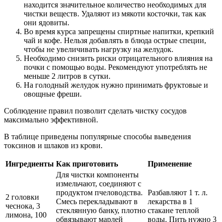
находится значительное количество необходимых для
чистки веществ. Удаляют из мякоти косточки, так как
они ядовиты.
Во время курса запрещены спиртные напитки, крепкий
чай и кофе. Нельзя добавлять в блюда острые специи,
чтобы не увеличивать нагрузку на желудок.
Необходимо снизить риски отрицательного влияния на
почки с помощью воды. Рекомендуют употреблять не
меньше 2 литров в сутки.
На голодный желудок нужно принимать фруктовые и
овощные фреши.
Соблюдение правил позволит сделать чистку сосудов
максимально эффективной.
В таблице приведены популярные способы выведения
токсинов и шлаков из крови.
Ингредиенты
Как приготовить
Применение
Для чистки компоненты
измельчают, соединяют с
продуктом пчеловодства.
Разбавляют 1 т. л.
2 головки
Смесь перекладывают в
лекарства в 1
чеснока, 3
стеклянную банку, плотно
стакане теплой
лимона, 100
обвязывают марлей
воды. Пить нужно 3