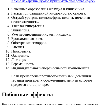
Какие лекарства нужно принимать при ротавирусе?
Язвенные образования желудка и кишечника.
Гастрит с повышенной кислотностью секрета.
Острый уретрит, пиелонефрит, цистит, почечная
недостаточность.
Тяжелая гипертония.
Эпилепсия.
Уже перенесенные инсульт, инфаркт.
Бронхиальная астма.
Обострение геморроя.
Анемия.
Панкреатит.
Ожирение.
Лактация.
Беременность;
Индивидуальная непереносимость компонентов.
Если пренебречь противопоказаниями, домашняя
терапия приведет к осложнениям, лечить которые
придется в стационаре.
Побочные эффекты
Чистка сосудов чесноком, а также лимоном и медом иногда