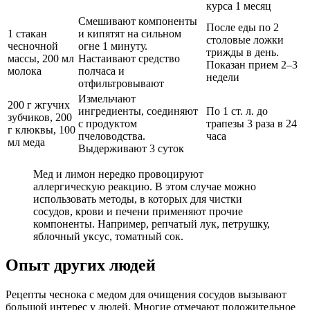
курса 1 месяц
Смешивают компоненты
После еды по 2
1 стакан
и кипятят на сильном
столовые ложки
чесночной
огне 1 минуту.
трижды в день.
массы, 200 мл
Настаивают средство
Показан прием 2–3
молока
полчаса и
недели
отфильтровывают
Измельчают
200 г жгучих
ингредиенты, соединяют
По 1 ст. л. до
зубчиков, 200
с продуктом
трапезы 3 раза в 24
г клюквы, 100
пчеловодства.
часа
мл меда
Выдерживают 3 суток
Мед и лимон нередко провоцируют
аллергическую реакцию. В этом случае можно
использовать методы, в которых для чистки
сосудов, крови и печени применяют прочие
компоненты. Например, репчатый лук, петрушку,
яблочный уксус, томатный сок.
Опыт других людей
Рецепты чеснока с медом для очищения сосудов вызывают
большой интерес у людей. Многие отмечают положительное