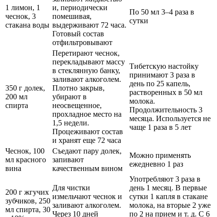
1 лимон, 1
и, периодически
По 50 мл 3–4 раза в
чеснок, 3
помешивая,
сутки
стакана воды
выдерживают 72 часа.
Готовый состав
отфильтровывают
Перетирают чеснок,
перекладывают массу
Тибетскую настойку
в стеклянную банку,
принимают 3 раза в
заливают алкоголем.
день по 25 капель,
350 г долек,
Плотно закрыв,
растворенных в 50 мл
200 мл
убирают в
молока.
спирта
неосвещенное,
Продолжительность 3
прохладное место на
месяца. Используется не
1,5 недели.
чаще 1 раза в 5 лет
Процеживают состав
и хранят еще 72 часа
Чеснок, 100
Съедают пару долек,
Можно применять
мл красного
запивают
ежедневно 1 раз
вина
качественным вином
Употребляют 3 раза в
Для чистки
день 1 месяц. В первые
200 г жгучих
измельчают чеснок и
сутки 1 капля в стакане
зубчиков, 250
заливают алкоголем.
молока, на вторые 2 уже
мл спирта, 30
Через 10 дней
по 2 на прием и т. д. С 6