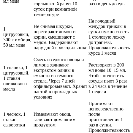
мл меда
горлышко. Хранят 10
раза в день до еды
суток при комнатной
температуре
На голодный
Не снимая шкурки,
желудок трижды в
1
перетирают лимон и
сутки нужно съесть
цитрусовый,
корни, смешивают с
1 столовую ложку
300 г имбиря,
медом. Выдерживают
до трапезы.
50 мл меда
пару дней в холодильнике
Продолжительность
курса 1 месяц
Смесь из едкого овоща и
лимона заливают
Растворяют в 200
1 головка, 1
экстрактом оливы в
мл воды 10–15 мл.
цитрусовый,
емкости из темного
Чтобы почистить
1 стакан
стекла. Через 7 дней
сосуды пьют 3 раза
оливкового
отфильтровывают. Хранят
в 24 часа в течение
масла
настой в прохладных
1 недели
условиях
Принимают
непосредственно
1 чеснок, 1
Измельчают овощ,
после
стакан
заливают домашним
приготовления 1
сыворотки
продуктом
раз в сутки.
Продолжительность