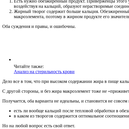
Есть нужно обезжиренный продукт. Приверженцы этого уб
воздействуя на кальций, образуют нерастворимые соедине
Жирный творог содержит больше кальция. Обезжиренный п
макроэлемента, поэтому в жирном продукте его значител
Оба суждения и правы, и ошибочны.
Читайте также:
Анализ на стерильность крови
Дело все в том, что при высоком содержании жира в пище каль
С другой стороны, и без жира макроэлемент тоже не «приживет
Получается, оба варианта не идеальны, и становится не совсем
есть ли вообще кальций после тепловой обработки в обе
в каком из творогов содержится оптимальное соотношение
Но на любой вопрос есть свой ответ.