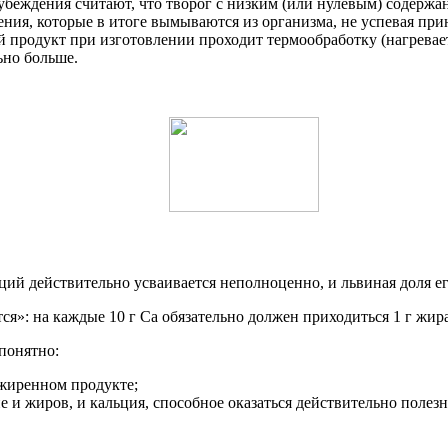
еждения считают, что творог с низким (или нулевым) содержание
ния, которые в итоге вымываются из организма, не успевая прин
родукт при изготовлении проходит термообработку (нагревается
ьно больше.
ций действительно усваивается неполноценно, и львиная доля ег
ся»: на каждые 10 г Са обязательно должен приходиться 1 г жи
 понятно:
зжиренном продукте;
 и жиров, и кальция, способное оказаться действительно полез