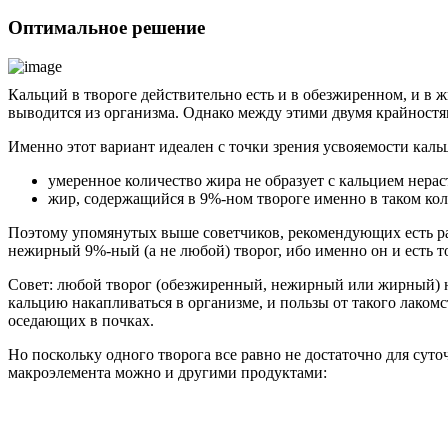
Оптимальное решение
Кальций в твороге действительно есть и в обезжиренном, и в ж
выводится из организма. Однако между этими двумя крайностя
Именно этот вариант идеален с точки зрения усвояемости кал
умеренное количество жира не образует с кальцием нера
жир, содержащийся в 9%-ном твороге именно в таком кол
Поэтому упомянутых выше советчиков, рекомендующих есть р
нежирный 9%-ный (а не любой) творог, ибо именно он и есть 
Совет: любой творог (обезжиренный, нежирный или жирный) не
кальцию накапливаться в организме, и пользы от такого лакомс
оседающих в почках.
Но поскольку одного творога все равно не достаточно для сут
макроэлемента можно и другими продуктами: