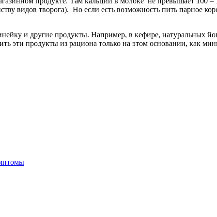
магазинном продукте. Там кальций в молоке не превышает 100 – 
тву видов творога). Но если есть возможность пить парное коровь
йку и другие продукты. Например, в кефире, натуральных йогурт
чить эти продукты из рациона только на этом основании, как ми
имптомы