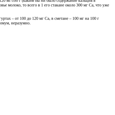
120 мг/100 г (каким бы ни было содержание кальция в
е молоко, то всего в 1 его стакане около 300 мг Са, что уже
ах – от 100 до 120 мг Са, в сметане – 100 мг на 100 г
нимум, неразумно.