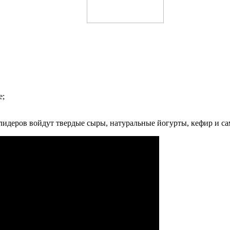
е;
лидеров войдут твердые сыры, натуральные йогурты, кефир и са