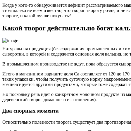
Когда у кого-то обнаруживается дефицит рассматриваемого мак
этом далеко не всем известно, что творог творогу рознь, и не 
твороге, и какой лучше покупать?
Какой творог действительно богат кал
Натуральная продукция (без содержания промышленных и химич
сыворотки, в которой и содержится основная доля кальция, но 
В промышленном производстве не ждут, пока образуется сыворо
Итого в магазинном варианте доля Са составляет от 120 до 170 м
таких упаковки, чтобы получить суточную норму макроэлемента 
компенсируется другими продуктами, которые тоже содержат эт
Но поскольку речь идет о конкретном молочном продукте из маг
деревенский творог домашнего изготовления).
Два спорных момента
Относительно полезности творога существует два противореча