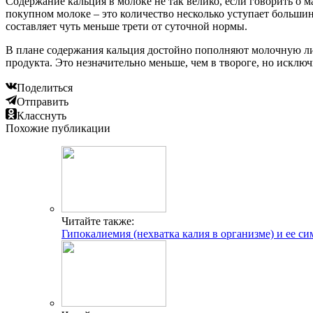
Содержание кальция в молоке не так велико, если говорить о 
покупном молоке – это количество несколько уступает большинс
составляет чуть меньше трети от суточной нормы.
В плане содержания кальция достойно пополняют молочную лине
продукта. Это незначительно меньше, чем в твороге, но исклю
Поделиться
Отправить
Класснуть
Похожие публикации
Читайте также:
Гипокалиемия (нехватка калия в организме) и ее с