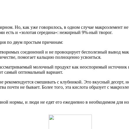
ирном. Но, как уже говорилось, в одном случае макроэлемент не 
ми есть и «золотая середина»: нежирный 9%-ный творог.
ьция по двум простым причинам:
створимых соединений и не провоцирует бесполезный вывод мак
ичестве, помогает кальцию полноценно усвоиться.
ассматриваемый молочный продукт как неоспоримый источник к
тот самый оптимальный вариант.
 рекомендуется смешивать с клубникой. Это вкусный десерт, но
тва почти не бывает. Более того, эта кислота образует с макроэ
очной нормы, и люди не едят его ежедневно в необходимом для н