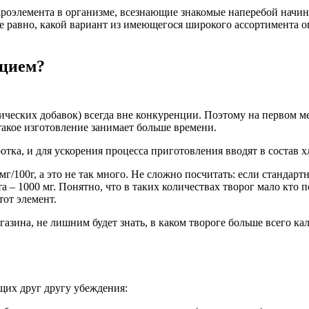
роэлемента в организме, всезнающие знакомые наперебой начина
все равно, какой вариант из имеющегося широкого ассортимента ок
ьцием?
еских добавок) всегда вне конкуренции. Поэтому на первом ме
такое изготовление занимает больше времени.
тка, и для ускорения процесса приготовления вводят в состав 
г/100г, а это не так много. Не сложно посчитать: если стандартн
– 1000 мг. Понятно, что в таких количествах творог мало кто п
от элемент.
азина, не лишним будет знать, в каком твороге больше всего кал
щих друг другу убеждения: