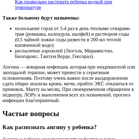
Как правильно растирать ребенка водкой при
температуре
Также больному будут назначены:
полоскание горла от 3-4 раз в день теплыми отварами
трав (ромашка, календула, шалфей) и раствором соды
(0,5 чайной ложки соды развести в 200 мл теплой
кипяченной воде);
распыление аэрозолей (Люголь, Мирамистин,
Биопарокс, Тантум Верде, Гексорал).
Ангина — коварная инфекция, которая при неадекватной или
запоздалой терапии, может привести к серьезным
осложнениям. Поэтому очень важно после выздоровления
сдать общие анализы крови, мочи, пройти ЭКГ, отказаться от
прививок, Манту на месяц. При своевременном обращении к
педиатру, ЛОРу и выполнения всех их назначений, прогноз
инфекции благоприятный.
Частые вопросы
Как распознать ангину у ребенка?