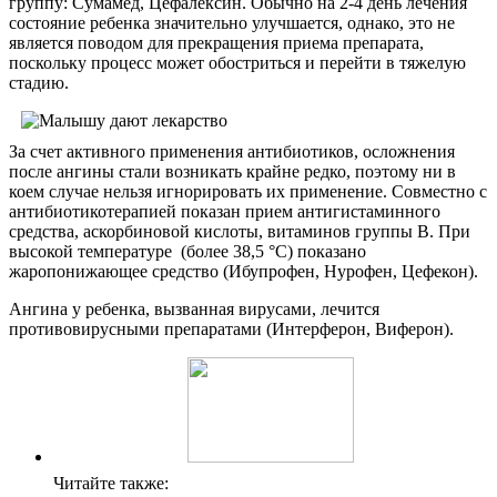
группу: Сумамед, Цефалексин. Обычно на 2-4 день лечения
состояние ребенка значительно улучшается, однако, это не
является поводом для прекращения приема препарата,
поскольку процесс может обостриться и перейти в тяжелую
стадию.
За счет активного применения антибиотиков, осложнения
после ангины стали возникать крайне редко, поэтому ни в
коем случае нельзя игнорировать их применение. Совместно с
антибиотикотерапией показан прием антигистаминного
средства, аскорбиновой кислоты, витаминов группы В. При
высокой температуре (более 38,5 °C) показано
жаропонижающее средство (Ибупрофен, Нурофен, Цефекон).
Ангина у ребенка, вызванная вирусами, лечится
противовирусными препаратами (Интерферон, Виферон).
Читайте также: