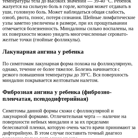
температуры тела до высоких значений — 39-40 °С. Ребенок
жалуется на сильную боль в горле, которая может отдавать в
уши, головную боль. Может наблюдаться общая слабость,
озноб, рвота, понос, потеря сознания. Шейные лимфатические
узлы заметно увеличены в размере, при их прощупывании
отмечается болезненность. Миндалины сильно воспалены, на
их поверхности можно увидеть многочисленные серовато-
желтые точки (гнойные фолликулы).
Лакунарная ангина у ребенка
По симптомам лакунарная форма похожа на фолликулярную,
однако, течение ее более тяжелое. Болезнь начинается с
резкого повышения температуры до 39°С. Вся поверхность
миндалин покрывается желтоватым налетом.
Фиброзная ангина у ребенка (фиброзно-
пленчатая, псевдодифтерийная)
Симптомы данной формы схожи с фолликулярной и
лакунарной формами. Отличительная черта — наличие на
поверхности небных миндалин и за их пределами
белесоватой пленки, которую очень часто врачи принимают за
дифтерийную. В этом случае поставить точный диагноз