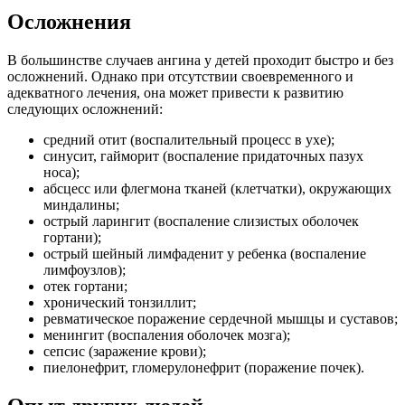
Осложнения
В большинстве случаев ангина у детей проходит быстро и без
осложнений. Однако при отсутствии своевременного и
адекватного лечения, она может привести к развитию
следующих осложнений:
средний отит (воспалительный процесс в ухе);
синусит, гайморит (воспаление придаточных пазух
носа);
абсцесс или флегмона тканей (клетчатки), окружающих
миндалины;
острый ларингит (воспаление слизистых оболочек
гортани);
острый шейный лимфаденит у ребенка (воспаление
лимфоузлов);
отек гортани;
хронический тонзиллит;
ревматическое поражение сердечной мышцы и суставов;
менингит (воспаления оболочек мозга);
сепсис (заражение крови);
пиелонефрит, гломерулонефрит (поражение почек).