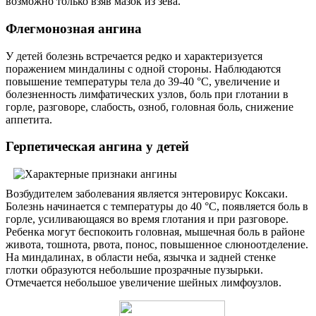
возможно только взяв мазок из зева.
Флегмонозная ангина
У детей болезнь встречается редко и характеризуется
поражением миндалины с одной стороны. Наблюдаются
повышение температуры тела до 39-40 °C, увеличение и
болезненность лимфатических узлов, боль при глотании в
горле, разговоре, слабость, озноб, головная боль, снижение
аппетита.
Герпетическая ангина у детей
Возбудителем заболевания является энтеровирус Коксаки.
Болезнь начинается с температуры до 40 °C, появляется боль в
горле, усиливающаяся во время глотания и при разговоре.
Ребенка могут беспокоить головная, мышечная боль в районе
живота, тошнота, рвота, понос, повышенное слюноотделение.
На миндалинах, в области неба, язычка и задней стенке
глотки образуются небольшие прозрачные пузырьки.
Отмечается небольшое увеличение шейных лимфоузлов.