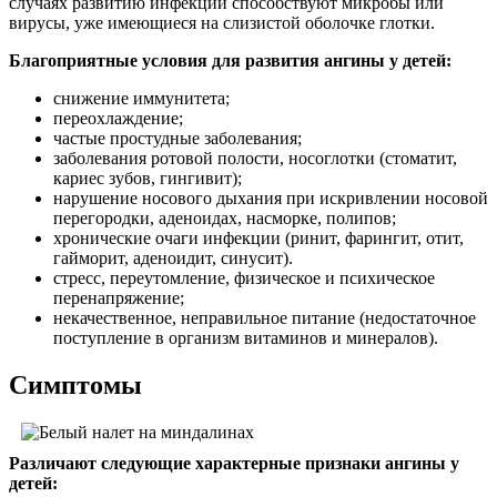
случаях развитию инфекции способствуют микробы или
вирусы, уже имеющиеся на слизистой оболочке глотки.
Благоприятные условия для развития ангины у детей:
снижение иммунитета;
переохлаждение;
частые простудные заболевания;
заболевания ротовой полости, носоглотки (стоматит,
кариес зубов, гингивит);
нарушение носового дыхания при искривлении носовой
перегородки, аденоидах, насморке, полипов;
хронические очаги инфекции (ринит, фарингит, отит,
гайморит, аденоидит, синусит).
стресс, переутомление, физическое и психическое
перенапряжение;
некачественное, неправильное питание (недостаточное
поступление в организм витаминов и минералов).
Симптомы
Различают следующие характерные признаки ангины у
детей: