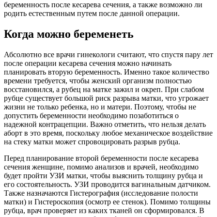
беременность после кесарева сечения, а также возможно ли
родить естественным путем после данной операции.
Когда можно беременеть
Абсолютно все врачи гинекологи считают, что спустя пару лет
после операции кесарева сечения можно начинать
планировать вторую беременность. Именно такое количество
времени требуется, чтобы женский организм полностью
восстановился, а рубец на матке зажил и окреп. При слабом
рубце существует большой риск разрыва матки, что угрожает
жизни не только ребенка, но и матери. Поэтому, чтобы не
допустить беременности необходимо позаботиться о
надежной контрацепции. Важно отметить, что нельзя делать
аборт в это время, поскольку любое механическое воздействие
на стеку матки может спровоцировать разрыв рубца.
Перед планирование второй беременности после кесарева
сечения женщине, помимо анализов и врачей, необходимо
будет пройти УЗИ матки, чтобы выяснить толщину рубца и
его состоятельность. УЗИ проводится вагинальным датчиком.
Также назначаются Гистерография (исследование полости
матки) и Гистероскопия (осмотр ее стенок). Помимо толщины
рубца, врач проверяет из каких тканей он сформировался. В