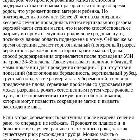
выдержать схватки и может разорваться по шву во время
родов, что угрожает жизни матери и ребенка. Но
подтверждения этому нет. Более 20 лет назад операция
кесарево сечение проводилась путем вертикального разреза
верхней части стенки матки, что и могло способствовать ее
разрыву во время следующих родов через родовые пути,
поскольку данная область подвержена к этому. Сейчас же во
время операции делают горизонтальный (поперечный) разрез,
вероятность расхождения которого крайне мала. Однако
способ родоразрешения определяется после проведения УЗИ
на сроке 28-35 недель. Также учитывают наличие у будущей
мамы показаний для проведения операции. При отсутствии
показаний (многоплодная беременность, вертикальный рубец,
крупный плод, узкие размеры таза у беременной, головное
предлежание плода, серьезные проблемы со здоровьем) врач
может разрешить рожать естественным путем через родовые
пути, но без применения стимуляции и обезволивания,
которые могут повысить сокращение матки и вызвать
расхождение шва.
Если вторая беременность наступила после кесарева сечения
рано, то операции не избежать. Проводят ее планово и, в
большинстве случаев, раньше положенного срока, так как
существует риск расхождения рубца. Можно забыть о
естественных родах при наличие в анамнезе двух кесаревых.