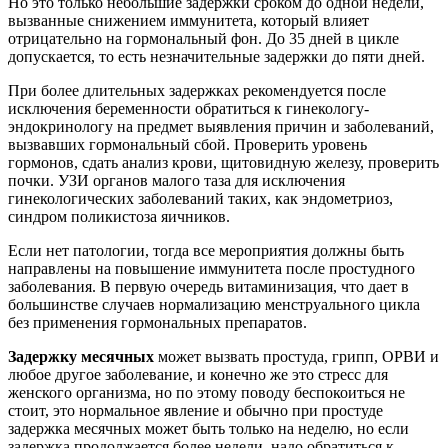
Но это только небольшие задержки сроком до одной недели,
вызванные снижением иммунитета, который влияет
отрицательно на гормональный фон. До 35 дней в цикле
допускается, то есть незначительные задержки до пяти дней.
При более длительных задержках рекомендуется после
исключения беременности обратиться к гинекологу-
эндокринологу на предмет выявления причин и заболеваний,
вызвавших гормональный сбой. Проверить уровень
гормонов, сдать анализ крови, щитовидную железу, проверить
почки. УЗИ органов малого таза для исключения
гинекологических заболеваний таких, как эндометриоз,
синдром поликистоза яичников.
Если нет патологии, тогда все мероприятия должны быть
направлены на повышение иммунитета после простудного
заболевания. В первую очередь витаминизация, что дает в
большинстве случаев нормализацию менструального цикла
без применения гормональных препаратов.
Задержку месячных
может вызвать простуда, грипп, ОРВИ и
любое другое заболевание, и конечно же это стресс для
женского организма, но по этому поводу беспокоиться не
стоит, это нормальное явление и обычно при простуде
задержка месячных может быть только на неделю, но если
задержка продолжается более недели, надо обратиться к