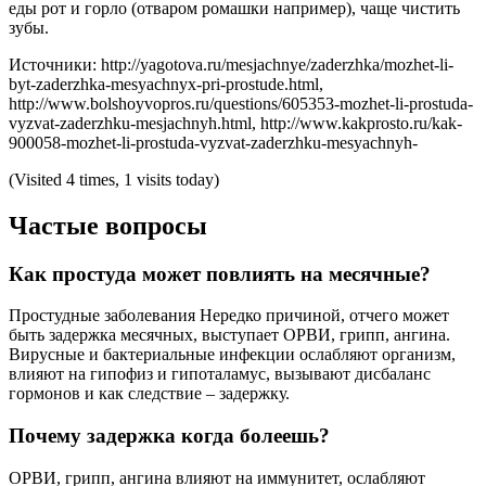
еды рот и горло (отваром ромашки например), чаще чистить
зубы.
Источники: http://yagotova.ru/mesjachnye/zaderzhka/mozhet-li-
byt-zaderzhka-mesyachnyx-pri-prostude.html,
http://www.bolshoyvopros.ru/questions/605353-mozhet-li-prostuda-
vyzvat-zaderzhku-mesjachnyh.html, http://www.kakprosto.ru/kak-
900058-mozhet-li-prostuda-vyzvat-zaderzhku-mesyachnyh-
(Visited 4 times, 1 visits today)
Частые вопросы
Как простуда может повлиять на месячные?
Простудные заболевания Нередко причиной, отчего может
быть задержка месячных, выступает ОРВИ, грипп, ангина.
Вирусные и бактериальные инфекции ослабляют организм,
влияют на гипофиз и гипоталамус, вызывают дисбаланс
гормонов и как следствие – задержку.
Почему задержка когда болеешь?
ОРВИ, грипп, ангина влияют на иммунитет, ослабляют