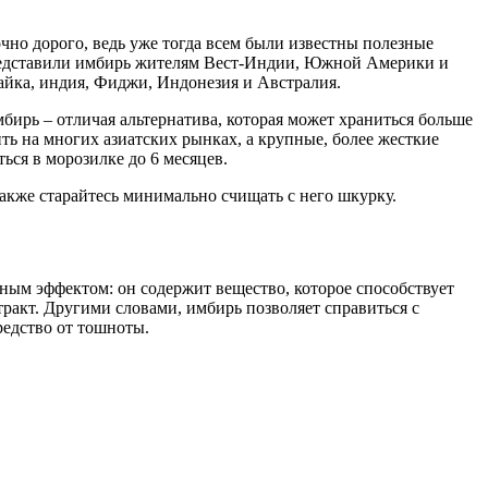
чно дорого, ведь уже тогда всем были известны полезные
и представили имбирь жителям Вест-Индии, Южной Америки и
айка, индия, Фиджи, Индонезия и Австралия.
бирь – отличая альтернатива, которая может храниться больше
ть на многих азиатских рынках, а крупные, более жесткие
ься в морозилке до 6 месяцев.
 также старайтесь минимально счищать с него шкурку.
ным эффектом: он содержит вещество, которое способствует
акт. Другими словами, имбирь позволяет справиться с
редство от тошноты.