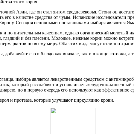
йства этого корня.
чной Азии, где он стал хитом средневековья. Стоил он достато
вать его в качестве средства от чумы. Испанские исследовател
 в Европу. Сегодня основными поставщиками имбиря являются Ям
к и по питательным качествам, однако органический молотый им
й, гладкий и без плесени. Молодые, нежные корни можно встрети
ермаркетов по всему миру. Оба этих вида могут отлично хранит
, добавляйте его в блюдо как вначале, так и в конце готовки, а
рганца, имбирь является лекарственным средством с антимикроб
ик, который расслабляет и успокаивает желудочно-кишечный тр
 диарею, но в первую очередь его используют как эффективное с
ерол и протеаза, которые улучшают циркуляцию крови.