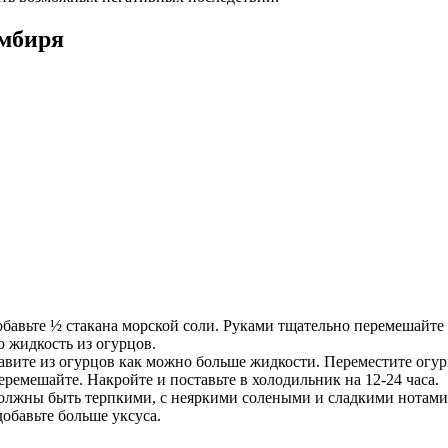
имбиря
бавьте ½ стакана морской соли. Руками тщательно перемешайте о
 жидкость из огурцов.
авите из огурцов как можно больше жидкости. Переместите огур
перемешайте. Накройте и поставьте в холодильник на 12-24 часа.
должны быть терпкими, с неяркими солеными и сладкими нотами.
добавьте больше уксуса.