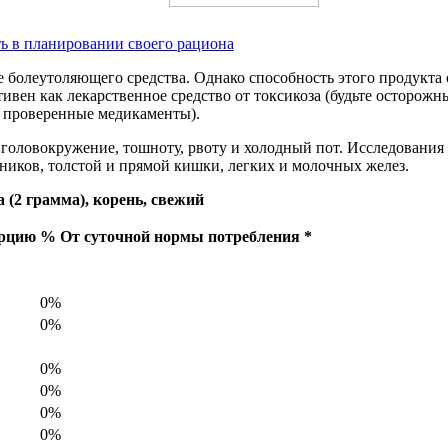
ть в планировании своего рациона
 болеутоляющего средства. Однако способность этого продукта 
ен как лекарственное средство от токсикоза (будьте осторожны
м проверенные медикаменты).
ловокружение, тошноту, рвоту и холодный пот. Исследования т
чников, толстой и прямой кишки, легких и молочных желез.
(2 грамма), корень, свежий
орцию
% От суточной нормы потребления *
0%
0%
0%
0%
0%
0%