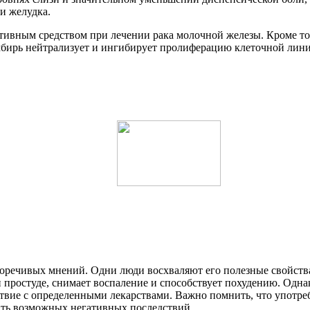
и желудка.
тивным средством при лечении рака молочной железы. Кроме тог
мбирь нейтрализует и ингибирует пролиферацию клеточной лини
оречивых мнений. Одни люди восхваляют его полезные свойства
и простуде, снимает воспаление и способствует похудению. Одн
ствие с определенными лекарствами. Важно помнить, что употр
ать возможных негативных последствий.