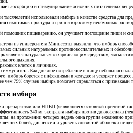
зки.
ает абсорбцию и стимулирование основных питательных вещест
 тысячелетий использовали имбирь в качестве средства для п
ния симптомов простуды и гриппа взрослому необходимо раствор
 помощник пищеварению, он улучшает поглощение пищи и снижа
атели из университета Миннесоты выявили, что имбирь способен
самых сильных натуральных противовоспалительных и обезболи
ь является натуральным отхаркивающим средством, мягко сти
ального дыхания.
аковых клеток в яичниках.
 иммунитета. Ежедневное потребление в пищу небольшого коли
о, имбирь борется с инфекциями в желудке и ускоряет процесс 
ее чем 75% случаев имбирь помогает справляться с признаками 
йств имбиря
и препаратами или НПВП (являющиеся основной причиной гаст
эффективность 340 мг экстракта имбиря против диклофенака (ле
руппы: на протяжении четырех недель одна группа ежедневно при
ишечных болей, диспепсии и уровень слизистой оболочки пищев
овнях слизи и значительном уменьшении диспепсической боли,