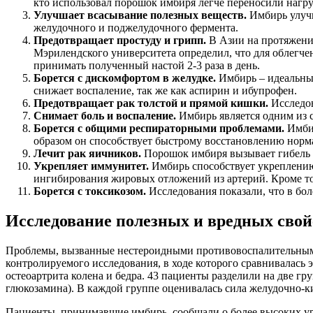
кто использовал порошок имбиря легче переносили нагру
Улучшает всасывание полезных веществ.
Имбирь улучш
желудочного и поджелудочного фермента.
Предотвращает простуду и грипп.
В Азии на протяжении
Мэрилендского университета определил, что для облегче
принимать полученный настой 2-3 раза в день.
Борется с дискомфортом в желудке.
Имбирь – идеальный
снижает воспаление, так же как аспирин и ибупрофен.
Предотвращает рак толстой и прямой кишки.
Исследов
Снимает боль и воспаление.
Имбирь является одним из 
Борется с общими респираторными проблемами.
Имбир
образом он способствует быстрому восстановлению норм
Лечит рак яичников.
Порошок имбиря вызывает гибель р
Укрепляет иммунитет.
Имбирь способствует укреплению
ингибирования жировых отложений из артерий. Кроме тог
Борется с токсикозом.
Исследования показали, что в бол
Исследование полезных и вредных сво
Проблемы, вызванные нестероидными противовоспалительным
контролируемого исследования, в ходе которого сравнивалась 
остеоартрита колена и бедра. 43 пациенты разделили на две г
глюкозамина). В каждой группе оценивалась сила желудочно-к
Пациенты, принимавшие имбирь, сообщали о более высоких ур