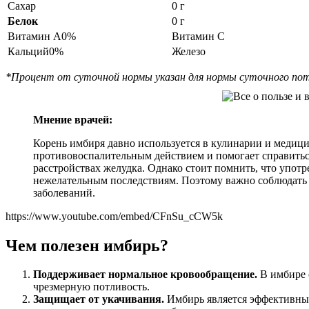
Сахар
0 г
Белок
0 г
Витамин А0%
Витамин С
Кальций0%
Железо
*Процент от суточной нормы указан для нормы суточного пот
Мнение врачей:
Корень имбиря давно используется в кулинарии и медици
противовоспалительным действием и помогает справить
расстройствах желудка. Однако стоит помнить, что упот
нежелательным последствиям. Поэтому важно соблюдать 
заболеваний.
https://www.youtube.com/embed/CFnSu_cCW5k
Чем полезен имбирь?
Поддерживает нормальное кровообращение.
В имбире с
чрезмерную потливость.
Защищает от укачивания.
Имбирь является эффективным