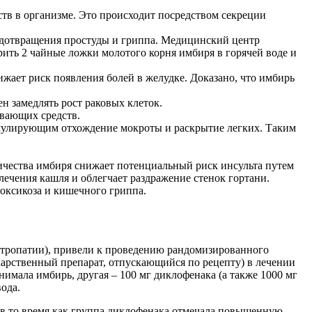
в в организме. Это происходит посредством секреции
редотвращения простуды и гриппа. Медицинский центр
ить 2 чайные ложки молотого корня имбиря в горячей воде и
ет риск появления болей в желудке. Доказано, что имбирь
 замедлять рост раковых клеток.
вающих средств.
мулирующим отхождение мокроты и раскрытие легких. Таким
чества имбиря снижает потенциальный риск инсульта путем
лечения кашля и облегчает раздражение стенок гортани.
токсикоза и кишечного гриппа.
ропатии), привели к проведению рандомизированного
карственный препарат, отпускающийся по рецепту) в лечении
нимала имбирь, другая – 100 мг диклофенака (а также 1000 мг
ода.
 в то время как группа диклофенака отмечала повышенную