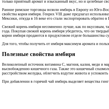
только приятный аромат и изысканный вкус, но и целебные сво
Ранние римские торговцы возили имбирь в Европу из Юго-Восто
свойства корня имбиря. Генрих VIII даже предлагал использо
Мексики, откуда в 16 веке его стали экспортировать обратно
Свежий корень имбиря несомненно лучше, как по вкусовым, та
года. Покупая свежий корень имбиря убедитесь, что он тверды
корни имбиря продаются в продуктовом отделе большинства суп
Для того, чтобы получить от имбиря максимум аромата и пользы
Полезные свойства имбиря
Великолепный источник витамина С, магния, калия, меди и ма
высвобождению кишечного газа. Также это кишечный спазмолит
расстройством желудка, облегчить вздутие живота и успокоить
При добавлении в горячий чай имбирь выделяет вещества гинг