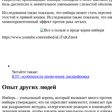
боль диспепсии и значительное уменьшение слизистой оболочк
Исследования также показали, что имбирь может стать перспек
толстой и прямой кишки. Исследования также показали, что и
химиопревентивный эффект против рака легких.
https://www.youtube.com/embed/aLiTxKZtne4
Читайте также:
КТГ: особенности проведения, расшифровка
Опыт других людей
Имбирь – уникальный корень, который вызывает много против
имбиря утверждают, что он укрепляет иммунитет, помогает пр
как раздражение желудка, аллергические реакции и взаимодей
лечащим врачом, чтобы извлечь максимальную пользу и избеж