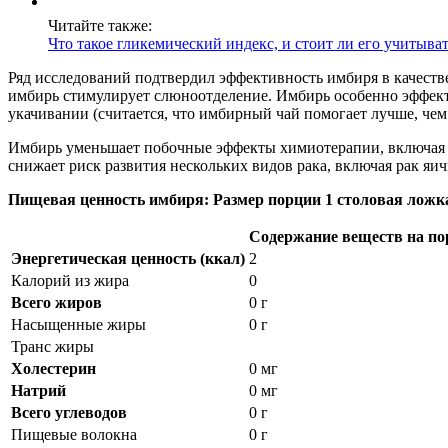
Читайте также:
Что такое гликемический индекс, и стоит ли его учитыва
Ряд исследований подтвердил эффективность имбиря в качестве
имбирь стимулирует слюноотделение. Имбирь особенно эффектив
укачивании (считается, что имбирный чай помогает лучше, че
Имбирь уменьшает побочные эффекты химиотерапии, включая го
снижает риск развития нескольких видов рака, включая рак яи
Пищевая ценность имбиря: Размер порции 1 столовая ложка 
Содержание веществ на п
Энергетическая ценность (ккал)
2
Калорий из жира
0
Всего жиров
0 г
Насыщенные жиры
0 г
Транс жиры
Холестерин
0 мг
Натрий
0 мг
Всего углеводов
0 г
Пищевые волокна
0 г