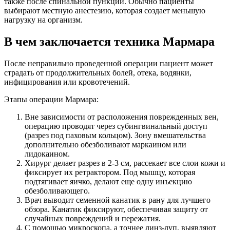
также после спинальной пункции. Обычно пациенты
выбирают местную анестезию, которая создает меньшую
нагрузку на организм.
В чем заключается техника Мармара
После неправильно проведенной операции пациент может
страдать от продолжительных болей, отека, водянки,
инфицирования или кровотечений.
Этапы операции Мармара:
Вне зависимости от расположения поврежденных вен,
операцию проводят через субингвинальный доступ
(разрез под паховым кольцом). Зону вмешательства
дополнительно обезболивают маркаином или
лидокаином.
Хирург делает разрез в 2-3 см, рассекает все слои кожи и
фиксирует их ретрактором. Под мышцу, которая
подтягивает яичко, делают еще одну инъекцию
обезболивающего.
Врач выводит семенной канатик в рану для лучшего
обзора. Канатик фиксируют, обеспечивая защиту от
случайных повреждений и пережатия.
С помощью микроскопа, а точнее линз-луп, выявляют