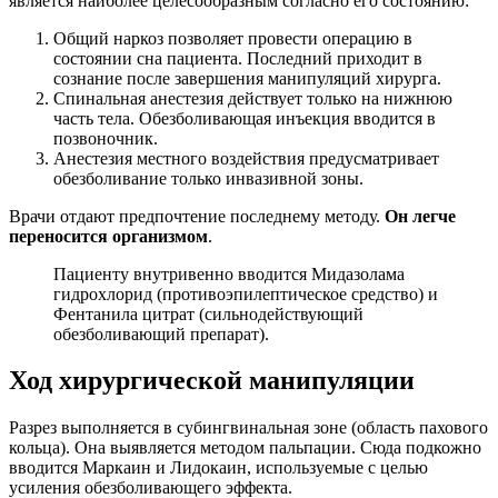
является наиболее целесообразным согласно его состоянию:
Общий наркоз позволяет провести операцию в
состоянии сна пациента. Последний приходит в
сознание после завершения манипуляций хирурга.
Спинальная анестезия действует только на нижнюю
часть тела. Обезболивающая инъекция вводится в
позвоночник.
Анестезия местного воздействия предусматривает
обезболивание только инвазивной зоны.
Врачи отдают предпочтение последнему методу.
Он легче
переносится организмом
.
Пациенту внутривенно вводится Мидазолама
гидрохлорид (противоэпилептическое средство) и
Фентанила цитрат (сильнодействующий
обезболивающий препарат).
Ход хирургической манипуляции
Разрез выполняется в субингвинальная зоне (область пахового
кольца). Она выявляется методом пальпации. Сюда подкожно
вводится Маркаин и Лидокаин, используемые с целью
усиления обезболивающего эффекта.