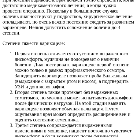
достаточно медикаментозного лечения, а когда нужно
провести операцию. Поскольку в большинстве случаев
болезнь диагностируют у подростков, хирургическое лечение
откладывают, но очень важно постоянно следить за развитием
варикоцеле. Нельзя допустить осложнение болезни до 3
степени.
Степени тяжести варикоцеле:
Первая степень отличается отсутствием выраженного
дискомфорта, мужчина не подозревает о наличии
болезни. Диагностировать варикоцеле первой степени
можно только в рамках профилактического осмотра.
Заподозрить варикоцеле позволяет проба Вальсальвы
(выдыхание с закрытым ртом и носом), а подтвердить –
УЗИ и допплерография.
Вторая степень также протекает без выраженных
симптомов, но мужчина может испытывать дискомфорт
после физических нагрузок. На этой стадии выявить
варикоцеле позволяет обычная пальпация. Путем
ощупывания врач может определить расширение вен и
оценить состояние семенника.
Третья степень сопровождается выраженными
изменениями в мошонке, пациент постоянно чувствует
дискомфорт, а боли возникают после физической