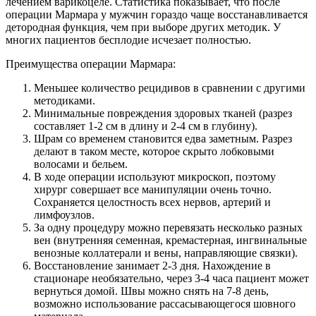
лечением варикоцеле. Статистика показывает, что после
операции Мармара у мужчин гораздо чаще восстанавливается
детородная функция, чем при выборе других методик. У
многих пациентов бесплодие исчезает полностью.
Преимущества операции Мармара:
Меньшее количество рецидивов в сравнении с другими
методиками.
Минимальные повреждения здоровых тканей (разрез
составляет 1-2 см в длину и 2-4 см в глубину).
Шрам со временем становится едва заметным. Разрез
делают в таком месте, которое скрыто лобковыми
волосами и бельем.
В ходе операции используют микроскоп, поэтому
хирург совершает все манипуляции очень точно.
Сохраняется целостность всех нервов, артерий и
лимфоузлов.
За одну процедуру можно перевязать несколько разных
вен (внутренняя семенная, кремастерная, ингвинальные
венозные коллатерали и вены, направляющие связки).
Восстановление занимает 2-3 дня. Нахождение в
стационаре необязательно, через 3-4 часа пациент может
вернуться домой. Швы можно снять на 7-8 день,
возможно использование рассасывающегося шовного