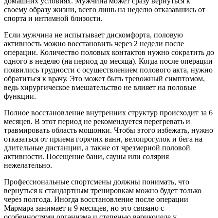
домашних условиях. Мужчина может сразу вернуться к
своему образу жизни, всего лишь на неделю отказавшись от
спорта и интимной близости.
Если мужчина не испытывает дискомфорта, половую
активность можно восстановить через 2 недели после
операции. Количество половых контактов нужно сократить до
одного в неделю (на период до месяца). Когда после операции
появились трудности с осуществлением полового акта, нужно
обратиться к врачу. Это может быть тревожный симптомом,
ведь хирургическое вмешательство не влияет на половые
функции.
Полное восстановление внутренних структур происходит за 6
месяцев. В этот период не рекомендуется перегревать и
травмировать область мошонки. Чтобы этого избежать, нужно
отказаться от приема горячих ванн, велопрогулок и бега на
длительные дистанции, а также от чрезмерной половой
активности. Посещение бани, сауны или солярия
нежелательно.
Профессиональные спортсмены должны понимать, что
вернуться к стандартным тренировкам можно будет только
через полгода. Иногда восстановление после операции
Мармара занимает и 9 месяцев, но это связано с
особенностями организма и степенью варикоцеле у