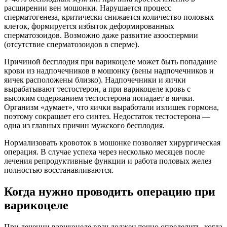
расширении вен мошонки. Нарушается процесс
сперматогенеза, критически снижается количество половых
клеток, формируется избыток деформированных
сперматозоидов. Возможно даже развитие азооспермии
(отсутствие сперматозоидов в сперме).
Причиной бесплодия при варикоцеле может быть попадание
крови из надпочечников в мошонку (вены надпочечников и
яичек расположены близко). Надпочечники и яички
вырабатывают тестостерон, а при варикоцеле кровь с
высоким содержанием тестостерона попадает в яички.
Организм «думает», что яички выработали излишек гормона,
поэтому сокращает его синтез. Недостаток тестостерона —
одна из главных причин мужского бесплодия.
Нормализовать кровоток в мошонке позволяет хирургическая
операция. В случае успеха через несколько месяцев после
лечения репродуктивные функции и работа половых желез
полностью восстанавливаются.
Когда нужно проводить операцию при
варикоцеле
При лечении варикоцеле врач должен точно определить, когда