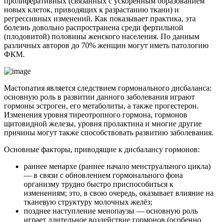
пролиферативных (связанных с ускоренным образованием
новых клеток, приводящих к разрастанию ткани) и
регрессивных изменений. Как показывает практика, эта
болезнь довольно распространена среди фертильной
(плодовитой) половины женского населения. По данным
различных авторов до 70% женщин могут иметь патологию
ФКМ.
Мастопатия является следствием гормонального дисбаланса:
основную роль в развитии данного заболевания играют
гормоны эстроген, его метаболиты, а также прогестерон.
Изменения уровня тиреотропного гормона, гормонов
щитовидной железы, уровня пролактина и многие другие
причины могут также способствовать развитию заболевания.
Основные факторы, приводящие к дисбалансу гормонов:
раннее менархе (раннее начало менструального цикла)
— в связи с обновлением гормонального фона
организму трудно быстро приспособиться к
изменениям; это, в свою очередь, оказывает влияние на
тканевую структуру молочных желёз;
позднее наступление менопаузы — основную роль
играет длительное воздействие гормонов (особенно