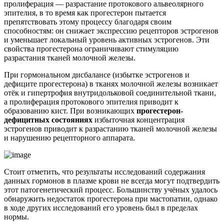
пролиферация — разрастание протокового альвеолярного
эпителия, в то время как прогестерон пытается
препятствовать этому процессу благодаря своим
способностям: он снижает экспрессию рецепторов эстрогенов
и уменьшает локальный уровень активных эстрогенов. Эти
свойства прогестерона ограничивают стимуляцию
разрастания тканей молочной железы.
При гормональном дисбалансе (избытке эстрогенов и
дефиците прогестерона) в тканях молочной железы возникает
отёк и гипертрофия внутридольковой соединительной ткани,
а пролиферация протокового эпителия приводит к
образованию кист. При возникающих
прогестерон-
дефицитных состояниях
избыточная концентрация
эстрогенов приводит к разрастанию тканей молочной железы
и нарушению рецепторного аппарата.
Стоит отметить, что результаты исследований содержания
данных гормонов в плазме крови не всегда могут подтвердить
этот патогенетический процесс. Большинству учёных удалось
обнаружить недостаток прогестерона при мастопатии, однако
в ходе других исследований его уровень был в пределах
нормы.