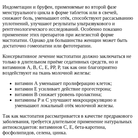
Индометацин и бруфен, применяемые во второй фазе
менструального цикла в форме таблеток или в свечей,
снижают боль, уменьшают отёк, способствуют рассасыванию
уплотнений, улучшают результаты ультразвукового и
рентгенологического исследований. Особенно показано
применение этих препаратов при железистой форме
мастопатии. Однако для большинства женщин может быть
достаточно гомеопатии или фитотерапии.
Консервативное лечение мастопатии должно заключаться не
только в длительном приёме седативных средств, но и
витаминов А, В, С, Е, РР, Р, так как они благоприятно
воздействуют на ткань молочной железы:
витамин А уменьшает пролиферацию клеток;
витамин Е усиливает действие прогестерона;
витамин В снижает уровень пролактина;
витамины Р и С улучшают микроциркуляцию и
уменьшают локальный отёк молочной железы.
Так как мастопатия рассматривается в качестве предракового
заболевания, требуется длительное применение натуральных
антиоксидантов: витаминов С, Е, бета-каротина,
фосфолипидов, селена, цинка.