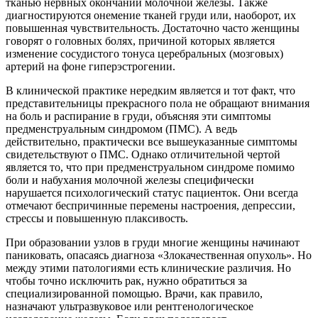
тканью нервных окончаний молочной железы. Также
диагностируются онемение тканей груди или, наоборот, их
повышенная чувствительность. Достаточно часто женщины
говорят о головных болях, причиной которых является
изменение сосудистого тонуса церебральных (мозговых)
артерий на фоне гиперэстрогении.
В клинической практике нередким является и тот факт, что
представительницы прекрасного пола не обращают внимания
на боль и распирание в груди, объясняя эти симптомы
предменструальным синдромом (ПМС). А ведь
действительно, практически все вышеуказанные симптомы
свидетельствуют о ПМС. Однако отличительной чертой
является то, что при предменструальном синдроме помимо
боли и набухания молочной железы специфически
нарушается психологический статус пациенток. Они всегда
отмечают беспричинные перемены настроения, депрессии,
стрессы и повышенную плаксивость.
При образовании узлов в груди многие женщины начинают
паниковать, опасаясь диагноза «Злокачественная опухоль». Но
между этими патологиями есть клинические различия. Но
чтобы точно исключить рак, нужно обратиться за
специализированной помощью. Врачи, как правило,
назначают ультразвуковое или рентгенологическое