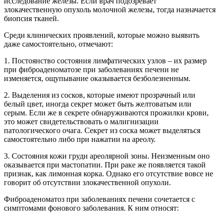
исследование железы. Если врач подозревает
злокачественную опухоль молочной железы, тогда назначается
биопсия тканей.
Среди клинических проявлений, которые можно выявить
даже самостоятельно, отмечают:
1. Постоянство состояния лимфатических узлов – их размер
при фиброаденоматозе при заболеваниях печени не
изменяется, ощупывание оказывается безболезненным.
2. Выделения из сосков, которые имеют прозрачный или
белый цвет, иногда секрет может быть желтоватым или
серым. Если же в секрете обнаруживаются прожилки крови,
это может свидетельствовать о малигнизации
патологического очага. Секрет из соска может выделяться
самостоятельно либо при нажатии на ареолу.
3. Состояния кожи груди ареолярной зоны. Неизменным оно
оказывается при мастопатии. При раке же появляется такой
признак, как лимонная корка. Однако его отсутствие вовсе не
говорит об отсутствии злокачественной опухоли.
Фиброаденоматоз при заболеваниях печени сочетается с
симптомами фонового заболевания. К ним относят: