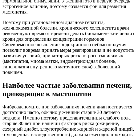
гормональной стимуляции. У женщин это в первую очередь
эстрогенное влияние, поэтому создается фон для развития
мастопатия.
Поэтому при установленном диагнозе гепатита,
желчнокаменной болезни, хронического холецистита врачи
рекомендуют время от времени делать биохимический анализ
крови для определения концентрации гормонов.
Своевременное выявление эндокринного неблагополучия
позволит вовремя принять меры реагирования и не допустить
развития условий, при которых риск эстрогензависимых
(мастопатия, миома матки, эндометриоидная болезнь,
гиперплазия внутреннего маточного слоя) заболеваний
повышен.
Наиболее частые заболевания печени,
приводящие к мастопатии
Фиброаденоматоз при заболеваниях печени диагностируется
достаточно часто, обычно у женщин старше 30-летнего
возраста. Именно поэтому представительницы слабого пола
старше 30 лет при наличии факторов риска (ожирение,
сахарный диабет, злоупотребление жирной и жареной пищей,
отягощенная наследственность) должны ежегодно проходить