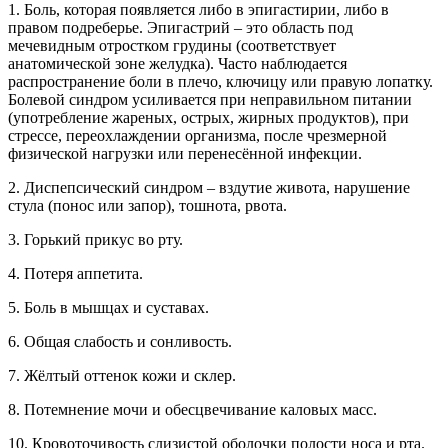
1. Боль, которая появляется либо в эпигастирии, либо в
правом подреберье. Эпигастрий – это область под
мечевидным отростком грудины (соответствует
анатомической зоне желудка). Часто наблюдается
распространение боли в плечо, ключицу или правую лопатку.
Болевой синдром усиливается при неправильном питании
(употребление жареных, острых, жирных продуктов), при
стрессе, переохлаждении организма, после чрезмерной
физической нагрузки или перенесённой инфекции.
2. Диспепсический синдром – вздутие живота, нарушение
стула (понос или запор), тошнота, рвота.
3. Горький прикус во рту.
4. Потеря аппетита.
5. Боль в мышцах и суставах.
6. Общая слабость и сонливость.
7. Жёлтый оттенок кожи и склер.
8. Потемнение мочи и обесцвечивание каловых масс.
10. Кровоточивость слизистой оболочки полости носа и рта.