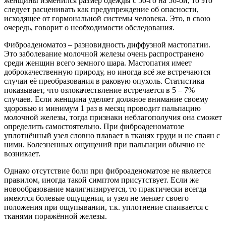
женщины изменился размер одежды с 50-го на 56-ой, то это
следует расценивать как предупреждение об опасности,
исходящее от гормональной системы человека. Это, в свою
очередь, говорит о необходимости обследования.
Фиброаденоматоз – разновидность диффузной мастопатии.
Это заболевание молочной железы очень распространено
среди женщин всего земного шара. Мастопатия имеет
доброкачественную природу, но иногда всё же встречаются
случаи её преобразования в раковую опухоль. Статистика
показывает, что озлокачествление встречается в 5 – 7%
случаев. Если женщина уделяет должное внимание своему
здоровью и минимум 1 раз в месяц проводит пальпацию
молочной железы, тогда признаки неблагополучия она сможет
определить самостоятельно. При фиброаденоматозе
уплотнённый узел словно плавает в тканях груди и не спаян с
ними. Болезненных ощущений при пальпации обычно не
возникает.
Однако отсутствие боли при фиброаденоматозе не является
правилом, иногда такой симптом присутствует. Если же
новообразование малигнизируется, то практически всегда
имеются болевые ощущения, и узел не меняет своего
положения при ощупывании, т.к. уплотнение спаивается с
тканями поражённой железы.