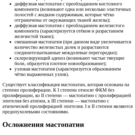
диффузная мастопатия с преобладанием кистозного
компонента (возникают одна или несколько эластичных
полостей с жидким содержимым, которые чётко
отграничены от окружающих тканей железы);
диффузная мастопатия с преобладанием железистого
компонента (характеризуется отёком и разрастанием
железистой ткани);
смешанная мастопатия (при данном виде увеличивается
количество железистых долек и разрастаются
соединительнтканные междолевые перегородки);
склерозирующий аденоз (возникают частые тянущие
боли, образуется плотное новообразование);
узловая мастопатия (характеризуется образованием
чётко выраженных узлов).
Существует классификация мастопатии, которая основана на
степени пролиферации. К I степени относят ФКМ без
пролиферации, ко II степени — мастопатию с пролиферацией
эпителия без атипии, к III степени — мастопатию с
атипической пролиферацией эпителия. I и II степени являются
предопухолевыми состояниями.
Осложнения мастопатии