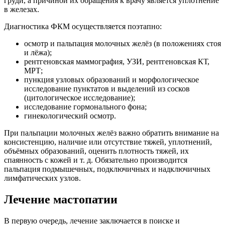
груди, а причиной их обращения к врачу является уплотнение
в железах.
Диагностика ФКМ осуществляется поэтапно:
осмотр и пальпация молочных желёз (в положениях стоя
и лёжа);
рентгеновская маммография, УЗИ, рентгеновская КТ,
МРТ;
пункция узловых образований и морфологическое
исследование пунктатов и выделений из сосков
(цитологическое исследование);
исследование гормонального фона;
гинекологический осмотр.
При пальпации молочных желёз важно обратить внимание на
консистенцию, наличие или отсутствие тяжей, уплотнений,
объёмных образований, оценить плотность тяжей, их
спаянность с кожей и т. д. Обязательно производится
пальпация подмышечных, подключичных и надключичных
лимфатических узлов.
Лечение мастопатии
В первую очередь, лечение заключается в поиске и