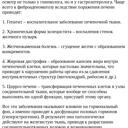
осмотр не только у гинеколога, но и у гастроэнтеролога. Чаще
всего к фиброаденоматозу вследствие поражения печени
приводят:
1. Гепатит – воспалительное заболевание печеночной ткани.
2. Хроническая форма холецистита – воспаления стенок
желчного пузыря.
3. Желчнокаменная болезнь – сгущение желчи с образованием
конкрементов.
4. Жировая дистрофия – образование капелек жира внутри
печеночной клетки, которые настолько значительны, что
приводят к нарушению работы органа из-за сдавления
внутриклеточных структур (митохондрий, рибосом и др.).
5. Цирроз печени – трансформация печеночных клеток в узлы
соединительной ткани, которые вообще не способны
выполнять ни одной функции, присущей этому органу.
Все эти заболевания оказывают влияние на гормональный
фон, а именно приводят к дисфункции половых гормонов
(гиперэстрогении). В результате они патологически
действуют на железистую ткань, приводя к разрастанию
соединительнотканных волокон и возникновению