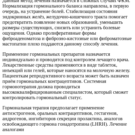
Данный метод лечения назначается в сложных случаях ФКМ.
Нормализация гормонального баланса направлена, в первую
очередь, на устранение болей. Стабилизация состояния
эндокринных желёз, желудочно-кишечного тракта помогает
предотвратить появление новых образований, уменьшить
размеры существующих, снизить или устранить болевые
ощущения. Однако пролиферативные формы
фиброаденоматоза и фиброзно-кистозные или фиброматозные
мастопатии плохо поддаются данному способу лечения.
Применение гормональных препаратов назначается
индивидуально и проводится под контролем лечащего врача.
Лекарственные средства применяются в виде таблеток,
инъекций или гелей, которые наносятся на молочную железу.
Пациенткам репродуктивного возраста может быть назначен
приём гормональных контрацептивов. Системная
гормонотерапия должна проводиться
высококвалифицированным специалистом, который сможет
контролировать гормональный статус.
Гормональная терапия предполагает применение
антиэстрогенов, оральных контрацептивов, гестагенов,
андрогенов, ингибиторов секреции пролактина, аналогов
освобождающего гормона гонадотропина (LHRH). Лечение
аналогами