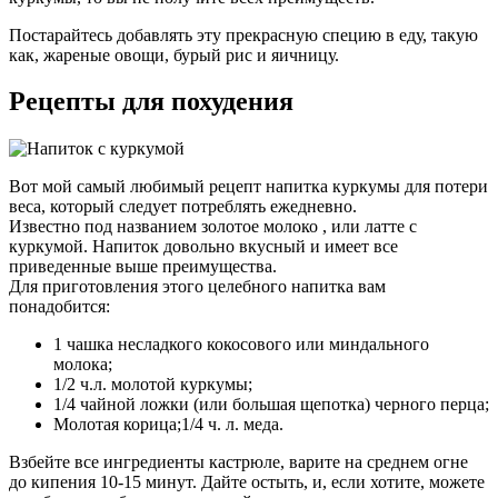
Постарайтесь добавлять эту прекрасную специю в еду, такую
как, жареные овощи, бурый рис и яичницу.
Рецепты для похудения
Вот мой самый любимый рецепт напитка куркумы для потери
веса, который следует потреблять ежедневно.
Известно под названием золотое молоко , или латте с
куркумой. Напиток довольно вкусный и имеет все
приведенные выше преимущества.
Для приготовления этого целебного напитка вам
понадобится:
1 чашка несладкого кокосового или миндального
молока;
1/2 ч.л. молотой куркумы;
1/4 чайной ложки (или большая щепотка) черного перца;
Молотая корица;1/4 ч. л. меда.
Взбейте все ингредиенты кастрюле, варите на среднем огне
до кипения 10-15 минут. Дайте остыть, и, если хотите, можете