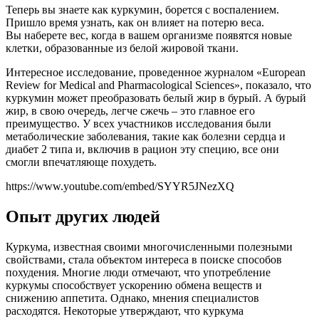
Теперь вы знаете как куркумин, борется с воспалением.
Пришло время узнать, как он влияет на потерю веса.
Вы наберете вес, когда в вашем организме появятся новые
клетки, образованные из белой жировой ткани.
Интересное исследование, проведенное журналом «European
Review for Medical and Pharmacological Sciences», показало, что
куркумин может преобразовать белый жир в бурый. А бурый
жир, в свою очередь, легче сжечь – это главное его
преимущество. У всех участников исследования были
метаболические заболевания, такие как болезни сердца и
диабет 2 типа и, включив в рацион эту специю, все они
смогли впечатляюще похудеть.
https://www.youtube.com/embed/SYYR5JNezXQ
Опыт других людей
Куркума, известная своими многочисленными полезными
свойствами, стала объектом интереса в поиске способов
похудения. Многие люди отмечают, что употребление
куркумы способствует ускорению обмена веществ и
снижению аппетита. Однако, мнения специалистов
расходятся. Некоторые утверждают, что куркума