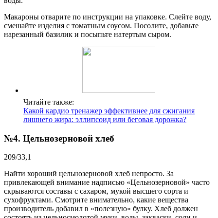
воды.
Макароны отварите по инструкции на упаковке. Слейте воду,
смешайте изделия с томатным соусом. Посолите, добавьте
нарезанный базилик и посыпьте натертым сыром.
Читайте также:
Какой кардио тренажер эффективнее для сжигания
лишнего жира: эллипсоид или беговая дорожка?
№4. Цельнозерновой хлеб
209/33,1
Найти хороший цельнозерновой хлеб непросто. За
привлекающей внимание надписью «Цельнозерновой» часто
скрываются составы с сахаром, мукой высшего сорта и
сухофруктами. Смотрите внимательно, какие вещества
производитель добавил в «полезную» булку. Хлеб должен
состоять из цельносмолотой муки, воды, закваски, соли и