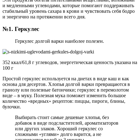
и медленными углеводами, которые помогают поддерживать
стабильный уровень сахара в крови и чувствовать себя бодро
и энергично на протяжении всего дня.
№1. Геркулес
Геркулес долгой варки наиболее полезен.
352 ккал/61,8 г углеводов, энергетическая ценность указана на
100 г
Простой геркулес используется на диетах в виде каш и как
основа для десертов. Хлопья долгой варки превращаются в
гранолу или полезные батончики; геркулес в перемолотом
виде – в муку. Полезная мука поможет изменить большое
количество «вредных» рецептов: пиццы, пироги, блины,
булочки.
Выбирать стоит самые дешевые хлопья, без
добавок в виде подсластителей, ароматизаторов
или других злаков. Хороший геркулес со
сложными «углями» долго варится, а не
запаривается водой за 3 минуты.