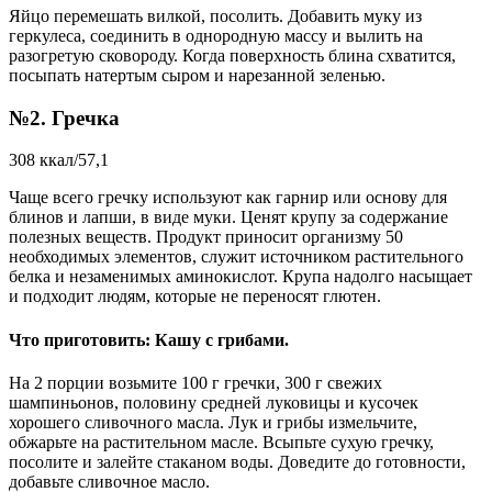
Яйцо перемешать вилкой, посолить. Добавить муку из
геркулеса, соединить в однородную массу и вылить на
разогретую сковороду. Когда поверхность блина схватится,
посыпать натертым сыром и нарезанной зеленью.
№2. Гречка
308 ккал/57,1
Чаще всего гречку используют как гарнир или основу для
блинов и лапши, в виде муки. Ценят крупу за содержание
полезных веществ. Продукт приносит организму 50
необходимых элементов, служит источником растительного
белка и незаменимых аминокислот. Крупа надолго насыщает
и подходит людям, которые не переносят глютен.
Что приготовить: Кашу с грибами.
На 2 порции возьмите 100 г гречки, 300 г свежих
шампиньонов, половину средней луковицы и кусочек
хорошего сливочного масла. Лук и грибы измельчите,
обжарьте на растительном масле. Всыпьте сухую гречку,
посолите и залейте стаканом воды. Доведите до готовности,
добавьте сливочное масло.