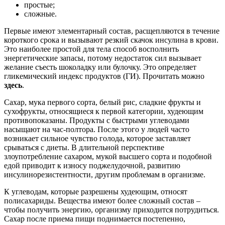
простые;
сложные.
Первые имеют элементарный состав, расщепляются в течение
короткого срока и вызывают резкий скачок инсулина в крови.
Это наиболее простой для тела способ восполнить
энергетические запасы, потому недостаток сил вызывает
желание съесть шоколадку или булочку. Это определяет
гликемический индекс продуктов (ГИ). Прочитать можно
здесь
.
Сахар, мука первого сорта, белый рис, сладкие фрукты и
сухофрукты, относящиеся к первой категории, худеющим
противопоказаны. Продукты с быстрыми углеводами
насыщают на час-полтора. После этого у людей часто
возникает сильное чувство голода, которое заставляет
срываться с диеты. В длительной перспективе
злоупотребление сахаром, мукой высшего сорта и подобной
едой приводит к износу поджелудочной, развитию
инсулинорезистентности, другим проблемам в организме.
К углеводам, которые разрешены худеющим, относят
полисахариды. Вещества имеют более сложный состав –
чтобы получить энергию, организму приходится потрудиться.
Сахар после приема пищи поднимается постепенно,