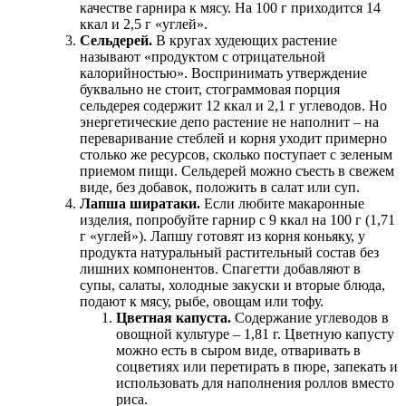
качестве гарнира к мясу. На 100 г приходится 14
ккал и 2,5 г «углей».
Сельдерей.
В кругах худеющих растение
называют «продуктом с отрицательной
калорийностью». Воспринимать утверждение
буквально не стоит, стограммовая порция
сельдерея содержит 12 ккал и 2,1 г углеводов. Но
энергетические депо растение не наполнит – на
переваривание стеблей и корня уходит примерно
столько же ресурсов, сколько поступает с зеленым
приемом пищи. Сельдерей можно съесть в свежем
виде, без добавок, положить в салат или суп.
Лапша ширатаки.
Если любите макаронные
изделия, попробуйте гарнир с 9 ккал на 100 г (1,71
г «углей»). Лапшу готовят из корня коньяку, у
продукта натуральный растительный состав без
лишних компонентов. Спагетти добавляют в
супы, салаты, холодные закуски и вторые блюда,
подают к мясу, рыбе, овощам или тофу.
Цветная капуста.
Содержание углеводов в
овощной культуре – 1,81 г. Цветную капусту
можно есть в сыром виде, отваривать в
соцветиях или перетирать в пюре, запекать и
использовать для наполнения роллов вместо
риса.