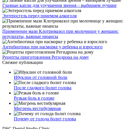
Глазные капли для улучшения зрения – выбираем лучшие
Энтеросгель перед приемом алкоголя
Применение мази Клотримазол при молочнице у женщин:
результаты, важные нюансы
Антибиотики при насморке у ребенка и взрослого
Рецепты приготовления Регидрона на дому
Свежие публикации
Ибуклин от головной боли
После сладкого болит голова
Резкая боль в голове
Мигрень вестибулярная
Почему от голода болит голова
DSC Dental Studio Clinic