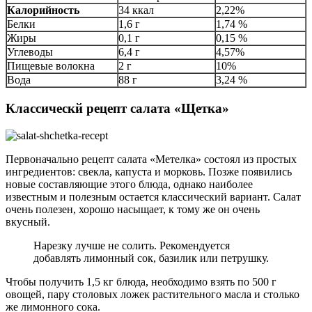
Калорийность
34 ккал
2,22%
Белки
1,6 г
1,74 %
Жиры
0,1 г
0,15 %
Углеводы
6,4 г
4,57%
Пищевые волокна
2 г
10%
Вода
88 г
3,24 %
Классическй рецепт салата «Щетка»
Первоначально рецепт салата «Метелка» состоял из простых
ингредиентов: свекла, капуста и морковь. Позже появились
новые составляющие этого блюда, однако наиболее
известным и полезным остается классический вариант. Салат
очень полезен, хорошо насыщает, к тому же он очень
вкусный.
Нарезку лучше не солить. Рекомендуется
добавлять лимонный сок, базилик или петрушку.
Чтобы получить 1,5 кг блюда, необходимо взять по 500 г
овощей, пару столовых ложек растительного масла и столько
же лимонного сока.