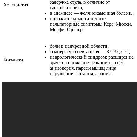
задержка стула, в отличие от
Холецистит
гастроэнтерита;
в анамнезе — желчнокаменная болезнь;
положительные типичные
пальпаторные симптомы Кера, Мюсси,
Мерфи, Ортнера
боли в надчревной области;
температура невысокая — 37–37,5 °C;
неврологический синдром: расширение
Ботулизм
зрачка и снижение реакции на свет,
анизокория, парезы мышц лица,
нарушение глотания, афония.