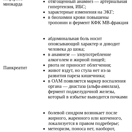
отягощенный анамнез — артериальная
миокарда
гипертензия, ИБС;
характерные изменения на ЭКГ;
в биохимии крови повышены
тропонин и фермент КФК МВ-фракция
абдоминальная боль носит
опоясывающий характер и доводит
человека до шока;
в анамнезе — злоупотребление
алкоголем и жирной пищей;
рвота не приносит облегчения;
Панкреатит
живот вздут, но стула нет из-за
развития пареза кишечника;
в ОАМ появляется маркер воспаления
органа — диастаза (альфа-амилаза),
фермент поджелудочной железы,
который в избытке выводится почками
болевой синдром возникает после
жирного, жаренного или копченого,
локализуется в правом подреберье;
метеоризм, поноса нет, наоборот,