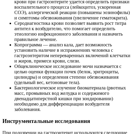
крови при гастроэнтерите удается определить признаки
воспалительного процесса (лейкоцитоз, ускоренная
СОЭ), аллергической реакции (повышены эозинофилы)
и симптомы обезвоживания (увеличение гематокрита).
Серодиагностика крови позволяет выявить рост титра
антител к возбудителю, что помогает определить
этиологию инфекционного заболевания и назначить
правильное лечение.
Копрограмма — анализ кала, дает возможность
установить наличие в испражнениях человека с
гастроэнтеритом непереваренных включений клетчатки
и жиров, примеси крови, слизи.
Общеклиническое исследование мочи назначается с
целью оценки функции почек (белок, эритроциты,
цилиндры) и определения степени обезвоживания
(удельный вес, кетоновые тела).
Бактериологическое изучение биоматериала (рвотных
масс, промывных вод желудка и содержимого
двенадцатиперстной кишки при зондировании)
необходимо для дифференциации возбудителя
заболевания.
Инструментальные исследования
При подозрении на гастроэнтерит используются следующие