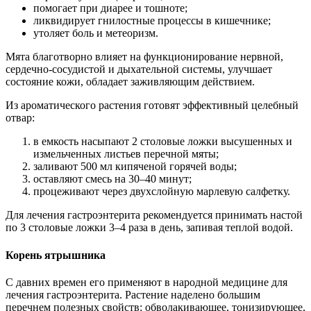
помогает при диарее и тошноте;
ликвидирует гнилостные процессы в кишечнике;
утоляет боль и метеоризм.
Мята благотворно влияет на функционирование нервной,
сердечно-сосудистой и дыхательной системы, улучшает
состояние кожи, обладает заживляющим действием.
Из ароматического растения готовят эффективный целебный
отвар:
в емкость насыпают 2 столовые ложки высушенных и
измельченных листьев перечной мяты;
заливают 500 мл кипяченой горячей воды;
оставляют смесь на 30–40 минут;
процеживают через двухслойную марлевую салфетку.
Для лечения гастроэнтерита рекомендуется принимать настой
по 3 столовые ложки 3–4 раза в день, запивая теплой водой.
Корень ятрышника
С давних времен его применяют в народной медицине для
лечения гастроэнтерита. Растение наделено большим
перечнем полезных свойств: обволакивающее, тонизирующее,