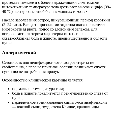
протекает тяжелее и с более выраженными симптомами
интоксикации: температура тела достигает высоких цифр (39–
40 °C), всегда есть озноб боли в мышцах и костях.
Начало заболевания острое, инкубационный период короткий
(2–24 часа). Вслед за признаками эндотоксикоза появляется
многократная рвота, понос со зловонным запахом. Для
острого гастроэнтерита характерна интенсивная
схваткообразная боль в животе, преимущественно в области
пупка.
Аллергический
Сезонность для неинфекционного гастроэнтерита не
свойственна, а первые признаки болезни возникают спустя
сутки после потребления продукта.
Особенностью клинической картины является:
нормальная температура тела;
боль в животе локализуется преимущественно слева от
пупка;
параллельное возникновение симптомов анафилаксии
— кожной сыпи, зуда, отека Квинке, крапивницы.