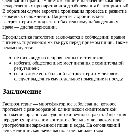
следовании правилам диетотерапии и назначение комплекса
лекарственных препаратов исход заболевания благоприятный.
В обратном случае вероятна хронизация процесса и развитие
серьезных осложнений. Пациенты с хроническим
гастроэнтеритом подлежат обязательному наблюдению у
врача — диспансеризации.
Профилактика патологии заключается в соблюдении правил
гигиены, тщательном мытье рук перед приемом пищи. Также
рекомендуется:
не пить воду из непроверенных источников;
избегать общественных мест питания с сомнительной
репутацией;
если в доме есть больной гастроэнтеритом человек,
следует выделить ему отдельное помещение и посуду.
Заключение
Гастроэнтерит — многофакторное заболевание, которое
протекает с разнообразной клинической симптоматикой
поражения органов желудочно-кишечного тракта. Инфекция
передается при тесном контакте с больным человеком или
употреблении зараженной пищи и воды. На сегодняшний
день медицинская наука располагает множеством