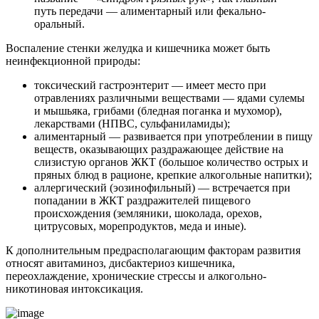
путь передачи — алиментарный или фекально-
оральный.
Воспаление стенки желудка и кишечника может быть
неинфекционной природы:
токсический гастроэнтерит — имеет место при
отравлениях различными веществами — ядами сулемы
и мышьяка, грибами (бледная поганка и мухомор),
лекарствами (НПВС, сульфаниламиды);
алиментарный — развивается при употреблении в пищу
веществ, оказывающих раздражающее действие на
слизистую органов ЖКТ (большое количество острых и
пряных блюд в рационе, крепкие алкогольные напитки);
аллергический (эозинофильный) — встречается при
попадании в ЖКТ раздражителей пищевого
происхождения (земляники, шоколада, орехов,
цитрусовых, морепродуктов, меда и иные).
К дополнительным предрасполагающим факторам развития
относят авитаминоз, дисбактериоз кишечника,
переохлаждение, хронические стрессы и алкогольно-
никотиновая интоксикация.