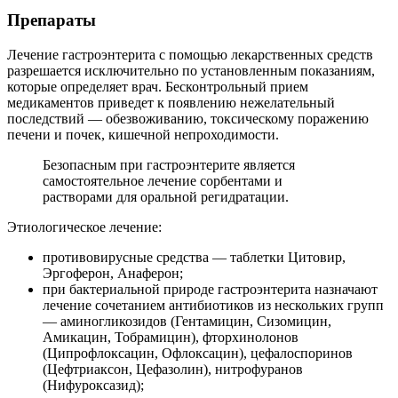
Препараты
Лечение гастроэнтерита с помощью лекарственных средств
разрешается исключительно по установленным показаниям,
которые определяет врач. Бесконтрольный прием
медикаментов приведет к появлению нежелательный
последствий — обезвоживанию, токсическому поражению
печени и почек, кишечной непроходимости.
Безопасным при гастроэнтерите является
самостоятельное лечение сорбентами и
растворами для оральной регидратации.
Этиологическое лечение:
противовирусные средства — таблетки Цитовир,
Эргоферон, Анаферон;
при бактериальной природе гастроэнтерита назначают
лечение сочетанием антибиотиков из нескольких групп
— аминогликозидов (Гентамицин, Сизомицин,
Амикацин, Тобрамицин), фторхинолонов
(Ципрофлоксацин, Офлоксацин), цефалоспоринов
(Цефтриаксон, Цефазолин), нитрофуранов
(Нифуроксазид);