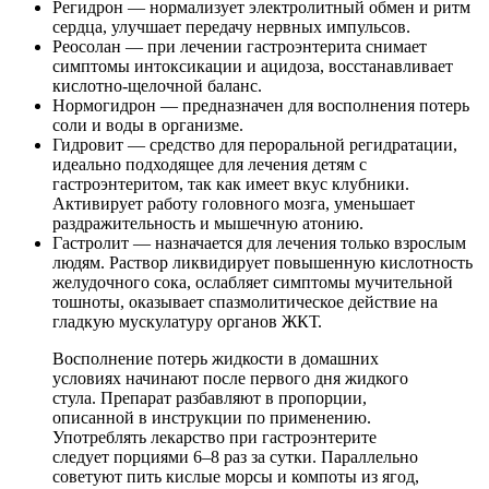
Регидрон — нормализует электролитный обмен и ритм
сердца, улучшает передачу нервных импульсов.
Реосолан — при лечении гастроэнтерита снимает
симптомы интоксикации и ацидоза, восстанавливает
кислотно-щелочной баланс.
Нормогидрон — предназначен для восполнения потерь
соли и воды в организме.
Гидровит — средство для пероральной регидратации,
идеально подходящее для лечения детям с
гастроэнтеритом, так как имеет вкус клубники.
Активирует работу головного мозга, уменьшает
раздражительность и мышечную атонию.
Гастролит — назначается для лечения только взрослым
людям. Раствор ликвидирует повышенную кислотность
желудочного сока, ослабляет симптомы мучительной
тошноты, оказывает спазмолитическое действие на
гладкую мускулатуру органов ЖКТ.
Восполнение потерь жидкости в домашних
условиях начинают после первого дня жидкого
стула. Препарат разбавляют в пропорции,
описанной в инструкции по применению.
Употреблять лекарство при гастроэнтерите
следует порциями 6–8 раз за сутки. Параллельно
советуют пить кислые морсы и компоты из ягод,