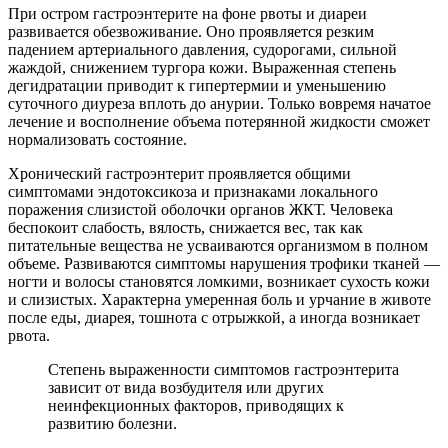
При остром гастроэнтерите на фоне рвоты и диареи
развивается обезвоживание. Оно проявляется резким
падением артериального давления, судорогами, сильной
жаждой, снижением тургора кожи. Выраженная степень
дегидратации приводит к гипертермии и уменьшению
суточного диуреза вплоть до анурии. Только вовремя начатое
лечение и восполнение объема потерянной жидкости сможет
нормализовать состояние.
Хронический гастроэнтерит проявляется общими
симптомами эндотоксикоза и признаками локального
поражения слизистой оболочки органов ЖКТ. Человека
беспокоит слабость, вялость, снижается вес, так как
питательные вещества не усваиваются организмом в полном
объеме. Развиваются симптомы нарушения трофики тканей —
ногти и волосы становятся ломкими, возникает сухость кожи
и слизистых. Характерна умеренная боль и урчание в животе
после еды, диарея, тошнота с отрыжкой, а иногда возникает
рвота.
Степень выраженности симптомов гастроэнтерита
зависит от вида возбудителя или других
неинфекционных факторов, приводящих к
развитию болезни.