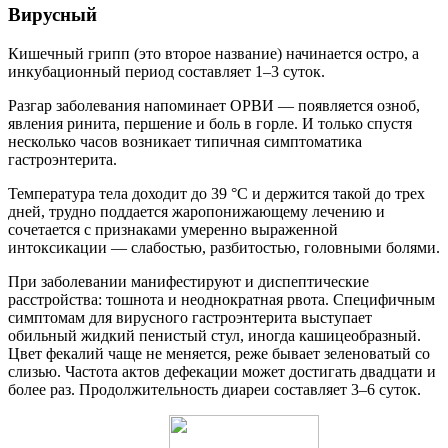
Вирусный
Кишечный грипп (это второе название) начинается остро, а
инкубационный период составляет 1–3 суток.
Разгар заболевания напоминает ОРВИ — появляется озноб,
явления ринита, першение и боль в горле. И только спустя
несколько часов возникает типичная симптоматика
гастроэнтерита.
Температура тела доходит до 39 °C и держится такой до трех
дней, трудно поддается жаропонижающему лечению и
сочетается с признаками умеренно выраженной
интоксикации — слабостью, разбитостью, головными болями.
При заболевании манифестируют и диспептические
расстройства: тошнота и неоднократная рвота. Специфичным
симптомам для вирусного гастроэнтерита выступает
обильный жидкий пенистый стул, иногда кашицеобразный.
Цвет фекалий чаще не меняется, реже бывает зеленоватый со
слизью. Частота актов дефекации может достигать двадцати и
более раз. Продолжительность диареи составляет 3–6 суток.