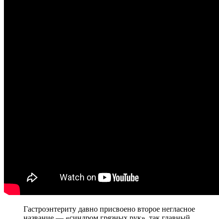
Гастроэнтериту давно присвоено второе негласное
название — «синдром грязных рук», так главный