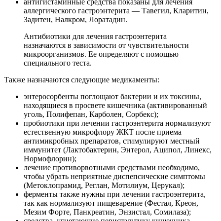
антигистаминные средства показаны для лечения
аллергического гастроэнтерита — Тавегил, Кларитин,
Задитен, Налкром, Лоратадин.
Антибиотики для лечения гастроэнтерита
назначаются в зависимости от чувствительности
микроорганизмов. Ее определяют с помощью
специального теста.
Также назначаются следующие медикаменты:
энтеросорбенты поглощают бактерии и их токсины,
находящиеся в просвете кишечника (активированный
уголь, Полифепан, Карболен, Сорбекс);
пробиотики при лечении гастроэнтерита нормализуют
естественную микрофлору ЖКТ после приема
антимикробных препаратов, стимулируют местный
иммунитет (Лактобактерин, Энтерол, Аципол, Линекс,
Нормофлорин);
лечение противорвотными средствами необходимо,
чтобы убрать неприятные диспепсические симптомы
(Метоклопрамид, Реглан, Мотилиум, Церукал);
ферменты также нужны при лечении гастроэнтерита,
так как нормализуют пищеварение (Фестал, Креон,
Мезим Форте, Панкреатин, Энзистал, Сомилаза);
средства, угнетающие перистальтику кишечника,