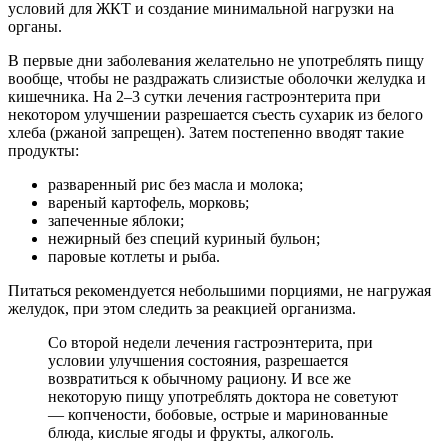
условий для ЖКТ и создание минимальной нагрузки на
органы.
В первые дни заболевания желательно не употреблять пищу
вообще, чтобы не раздражать слизистые оболочки желудка и
кишечника. На 2–3 сутки лечения гастроэнтерита при
некотором улучшении разрешается съесть сухарик из белого
хлеба (ржаной запрещен). Затем постепенно вводят такие
продукты:
разваренный рис без масла и молока;
вареный картофель, морковь;
запеченные яблоки;
нежирный без специй куриный бульон;
паровые котлеты и рыба.
Питаться рекомендуется небольшими порциями, не нагружая
желудок, при этом следить за реакцией организма.
Со второй недели лечения гастроэнтерита, при
условии улучшения состояния, разрешается
возвратиться к обычному рациону. И все же
некоторую пищу употреблять доктора не советуют
— копчености, бобовые, острые и маринованные
блюда, кислые ягоды и фрукты, алкоголь.