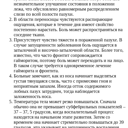
незначительное улучшение состояния в положении
лежа, что обусловлено равномерным распределением
слизи по всей полости пазухи.
В области переносицы чувствуются распирающие
ощущения, которые в течение дня имеют свойство
постепенно нарастать. Боль может распространяться на
соседние ткани.
Присутствует чувство тяжести в пораженной пазухе. В
случае запущенности заболевания боль ощущается в
затылочной и височно-затылочной области. Более того,
известно, что часто фронтит сопровождается
гайморитом, поэтому боль может переходить и на лицо.
В таком случае требуется одновременное лечение
гайморита и фронтита.
Больные замечают, как из носа начинает выделяться
густая тянущаяся слизь, часто с примесями гноя и
неприятным запахом. Иногда отток содержимого
лобных пазух затруднен, тогда наблюдается
заложенность носа.
Температура тела может резко повышаться. Сначала
обычно она не превышает субфебрильных показателей –
37 – 37, 5 градусов, когда воспалительный процесс
находится на начальном этапе развития. Затем со
временем она начинает стремительно повышаться до 39
градусов, что указывает на запущенность воспаления.