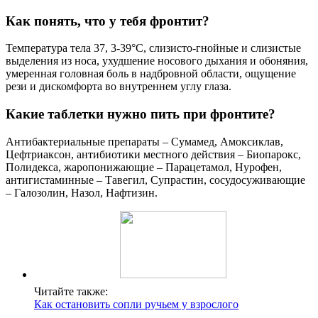
Как понять, что у тебя фронтит?
Температура тела 37, 3-39°C, слизисто-гнойные и слизистые
выделения из носа, ухудшение носового дыхания и обоняния,
умеренная головная боль в надбровной области, ощущение
рези и дискомфорта во внутреннем углу глаза.
Какие таблетки нужно пить при фронтите?
Антибактериальные препараты – Сумамед, Амоксиклав,
Цефтриаксон, антибиотики местного действия – Биопарокс,
Полидекса, жаропонижающие – Парацетамол, Нурофен,
антигистаминные – Тавегил, Супрастин, сосудосуживающие
– Галозолин, Назол, Нафтизин.
Читайте также:
Как остановить сопли ручьем у взрослого