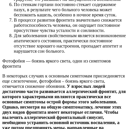
По стенкам гортани постоянно стекает содержимое
пазух, в результате чего больного человека может
беспокоить кашель, особенно в ночное время суток.
В процессе развития фронтита значительно снижается
работоспособность человека, он ощущает постоянное
присутствие чувства усталости и сонливости.
Для заболевания свойственным является возникновение
апатического состояния, практически постоянное
отсутствие хорошего настроения, пропадает аппетит и
нарушается сон больного.
Фотофобия — боязнь яркого света, один из симптомов
фронтита
В некоторых случаях к основным симптомам присоединяется
еще слезотечение, фотофобия – боязнь яркого света,
отмечается снижение обоняния.
У взрослых людей
достаточно часто развивается аллергический фронтит, для
которого характерными являются практически все
основные симптомы острой формы этого заболевания.
Однако, несмотря на общую симптоматику, лечение этих
двух видов фронтита имеет некоторые отличия. Чтобы
вылечить аллергический фронтальный синусит,
необходимо устранить основной источник воспаления, а
уже потом предпринять меры, направленные на