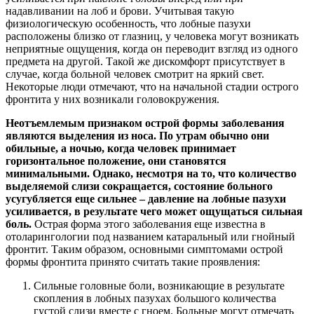
надавливании на лоб и брови. Учитывая такую
физиологическую особенность, что лобные пазухи
расположены близко от глазниц, у человека могут возникать
неприятные ощущения, когда он переводит взгляд из одного
предмета на другой. Такой же дискомфорт присутствует в
случае, когда больной человек смотрит на яркий свет.
Некоторые люди отмечают, что на начальной стадии острого
фронтита у них возникали головокружения.
Неотъемлемым признаком острой формы заболевания
являются выделения из носа. По утрам обычно они
обильные, а ночью, когда человек принимает
горизонтальное положение, они становятся
минимальными. Однако, несмотря на то, что количество
выделяемой слизи сокращается, состояние больного
усугубляется еще сильнее – давление на лобные пазухи
усиливается, в результате чего может ощущаться сильная
боль.
Острая форма этого заболевания еще известна в
отоларингологии под названием катаральный или гнойный
фронтит. Таким образом, основными симптомами острой
формы фронтита принято считать такие проявления:
Сильные головные боли, возникающие в результате
скопления в лобных пазухах большого количества
густой слизи вместе с гноем. Больные могут отмечать