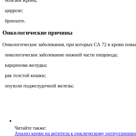
болезни Крона;
циррозе;
бронхите.
Онкологические причины
Онкологические заболевания, при которых СА 72 в крови пов
онкологическое заболевание нижней части пищевода;
карцинома желудка;
рак толстой кишки;
опухоли поджелудочной железы;
Читайте также:
Анализ крови на антитела к циклическому цитруллинир