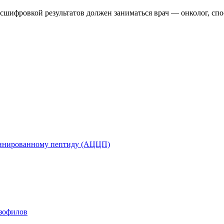
сшифровкой результатов должен заниматься врач — онколог, спо
ллинированному пептиду (АЦЦП)
зофилов