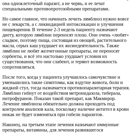
она одноклеточный паразит, а не червь, и ее лечат
специальными противопротозойными препаратами.
Но самое главное, что начинать лечить лямблиоз нужно вовсе
не с лекарств, а с ликвидацией интоксикации и улучшения
пищеварения. В течение 2-3 недель пациенту назначают
диету, которую лямблии переносят плохо. Они очень «любят»
сладкое, поэтому пища, состоящая из овощей, растительного
масла, серых каш ухудшает их жизнедеятельность. Также
лямблии не любят желчегонные препараты, не переносят
сорбенты, и всё это настолько ухудшает условия их
существования, что они слабеют, и теряют возможность
сопротивляться.
После того, когда у пациента улучшилось самочувствие и
уменьшились такие симптомы, как вздутие живота, боли и
жидкий стул, тогда назначается противопаразитарная терапия.
Лямблии гибнут от воздействия метронидазола, тиберала,
нитрофуранов. Показан такой препарат, как Макмирор.
Лечение лямблиоза обязательно должна проходить под
контролем анализов кала, поскольку наличие антител в крови
никак не будет изменяться при гибели паразитов.
Наконец, на третьем этапе лечения назначают иммунные
препараты, витамины, для лечения развившегося