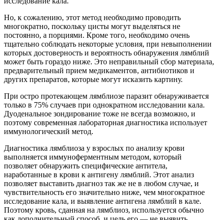
исследование кала.
Но, к сожалению, этот метод необходимо проводить
многократно, поскольку цисты могут выделяться не
постоянно, а порциями. Кроме того, необходимо очень
тщательно соблюдать некоторые условия, при невыполнении
которых достоверность и вероятность обнаружения лямблий
может быть гораздо ниже. Это неправильный сбор материала,
предварительный прием медикаментов, антибиотиков и
других препаратов, которые могут исказить картину.
При остро протекающем лямблиозе паразит обнаруживается
только в 75% случаев при однократном исследовании кала.
Дуоденальное зондирование тоже не всегда возможно, и
поэтому современная лабораторная диагностика использует
иммунологический метод.
Диагностика лямблиоза у взрослых по анализу крови
выполняется иммуноферментным методом, который
позволяет обнаружить специфические антитела,
наработанные в крови к антигену лямблий. Этот анализ
позволяет выставить диагноз так же не в любом случае, и
чувствительность его значительно ниже, чем многократное
исследование кала, и выявление антигена лямблий в кале.
Поэтому кровь, сданная на лямблиоз, используется обычно
как дополнительный способ, и цель его — не выявить