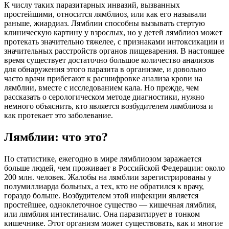
К числу таких паразитарных инвазий, вызванных
простейшими, относится лямблиоз, или как его называли
раньше, жиардиаз. Лямблии способны вызывать стертую
клиническую картину у взрослых, но у детей лямблиоз может
протекать значительно тяжелее, с признаками интоксикации и
значительных расстройств органов пищеварения. В настоящее
время существует достаточно большое количество анализов
для обнаружения этого паразита в организме, и довольно
часто врачи прибегают к расшифровке анализа крови на
лямблии, вместе с исследованием кала. Но прежде, чем
рассказать о серологическом методе диагностики, нужно
немного объяснить, кто является возбудителем лямблиоза и
как протекает это заболевание.
Лямблии: что это?
По статистике, ежегодно в мире лямблиозом заражается
больше людей, чем проживает в Российской Федерации: около
200 млн. человек. Жалобы на лямблии зарегистрированы у
полумиллиарда больных, а тех, кто не обратился к врачу,
гораздо больше. Возбудителем этой инфекции является
простейшее, одноклеточное существо — кишечная лямблия,
или лямблия интестиналис. Она паразитирует в тонком
кишечнике. Этот организм может существовать, как и многие