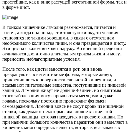
простейшие, как в виде растущей вегетативной формы, так и
в форме цист.
В тонком кишечнике лямблия размножается, питается и
растет, а когда она попадает в толстую кишку, то условия
становятся не такими хорошими, в связи с отсутствием
необходимого количества пищи, и она превращается в цисту.
Эти цисты с калом выходят наружу. Во внешней среде они
отличаются достаточно длительным сроком жизни и могут
переносить неблагоприятные условия.
После того, как цисты заносятся в рот, они вновь
превращаются в вегетативные формы, которые живут,
прикрепившись к поверхности слизистой кишечника, и
всасывают питательные вещества, поступившие из пищевой
кашицы. Лямблии живут не дольше 40 дней, но симптомы
этого заболевания могут проявляться месяцами и даже
годами, поскольку постоянно происходит феномен
самозаражения. Лямблии вовсе не сосут кровь из кишечной
стенки, как думают некоторые: им вполне хватает той
пищевой кашицы, которая находится в просвете кишки. Но
при наличии большого количества паразитов они выделяют в
кишечник много вредных веществ, которые, всасываясь в