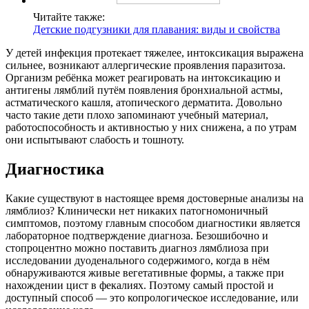
Читайте также:
Детские подгузники для плавания: виды и свойства
У детей инфекция протекает тяжелее, интоксикация выражена
сильнее, возникают аллергические проявления паразитоза.
Организм ребёнка может реагировать на интоксикацию и
антигены лямблий путём появления бронхиальной астмы,
астматического кашля, атопического дерматита. Довольно
часто такие дети плохо запоминают учебный материал,
работоспособность и активностью у них снижена, а по утрам
они испытывают слабость и тошноту.
Диагностика
Какие существуют в настоящее время достоверные анализы на
лямблиоз? Клинически нет никаких патогномоничный
симптомов, поэтому главным способом диагностики является
лабораторное подтверждение диагноза. Безошибочно и
стопроцентно можно поставить диагноз лямблиоза при
исследовании дуоденального содержимого, когда в нём
обнаруживаются живые вегетативные формы, а также при
нахождении цист в фекалиях. Поэтому самый простой и
доступный способ — это копрологическое исследование, или