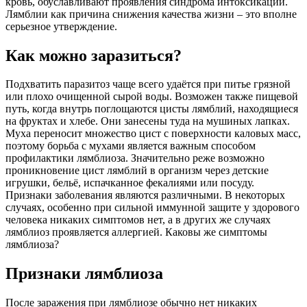
кровь, обуславливают проявления синдрома интоксикации.
Лямблии как причина снижения качества жизни – это вполне
серьезное утверждение.
Как можно заразиться?
Подхватить паразитоз чаще всего удаётся при питье грязной
или плохо очищенной сырой воды. Возможен также пищевой
путь, когда внутрь поглощаются цисты лямблий, находящиеся
на фруктах и хлебе. Они занесены туда на мушиных лапках.
Муха переносит множество цист с поверхности каловых масс,
поэтому борьба с мухами является важным способом
профилактики лямблиоза. Значительно реже возможно
проникновение цист лямблий в организм через детские
игрушки, бельё, испачканное фекалиями или посуду.
Признаки заболевания являются различными. В некоторых
случаях, особенно при сильной иммунной защите у здорового
человека никаких симптомов нет, а в других же случаях
лямблиоз проявляется аллергией. Каковы же симптомы
лямблиоза?
Признаки лямблиоза
После заражения при лямблиозе обычно нет никаких