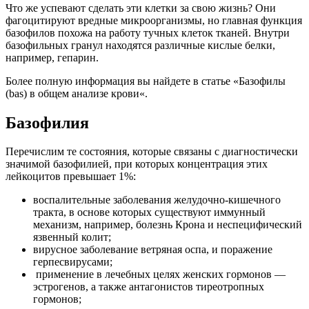
Что же успевают сделать эти клетки за свою жизнь? Они
фагоцитируют вредные микроорганизмы, но главная функция
базофилов похожа на работу тучных клеток тканей. Внутри
базофильных гранул находятся различные кислые белки,
например, гепарин.
Более полную информация вы найдете в статье «Базофилы
(bas) в общем анализе крови«.
Базофилия
Перечислим те состояния, которые связаны с диагностически
значимой базофилией, при которых концентрация этих
лейкоцитов превышает 1%:
воспалительные заболевания желудочно-кишечного
тракта, в основе которых существуют иммунный
механизм, например, болезнь Крона и неспецифический
язвенный колит;
вирусное заболевание ветряная оспа, и поражение
герпесвирусами;
применение в лечебных целях женских гормонов —
эстрогенов, а также антагонистов тиреотропных
гормонов;