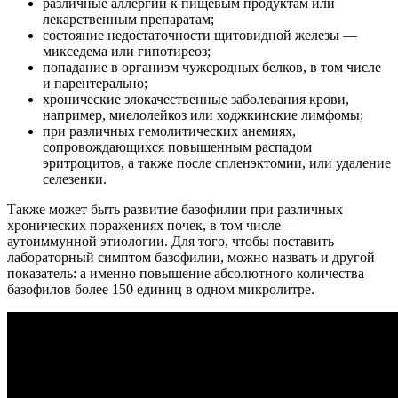
различные аллергии к пищевым продуктам или
лекарственным препаратам;
состояние недостаточности щитовидной железы —
микседема или гипотиреоз;
попадание в организм чужеродных белков, в том числе
и парентерально;
хронические злокачественные заболевания крови,
например, миелолейкоз или ходжкинские лимфомы;
при различных гемолитических анемиях,
сопровождающихся повышенным распадом
эритроцитов, а также после спленэктомии, или удаление
селезенки.
Также может быть развитие базофилии при различных
хронических поражениях почек, в том числе —
аутоиммунной этиологии. Для того, чтобы поставить
лабораторный симптом базофилии, можно назвать и другой
показатель: а именно повышение абсолютного количества
базофилов более 150 единиц в одном микролитре.